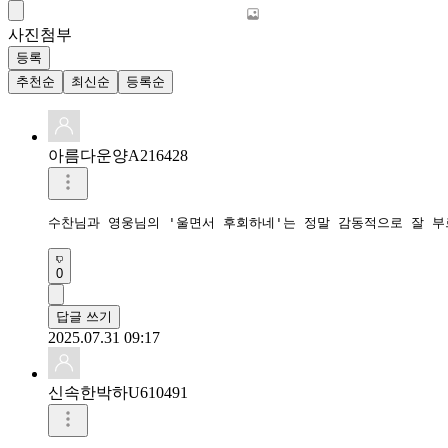
사진첨부
등록
추천순
최신순
등록순
아름다운양A216428
수찬님과 영웅님의 '울면서 후회하네'는 정말 감동적으로 잘 부르
0
답글 쓰기
2025.07.31 09:17
신속한박하U610491