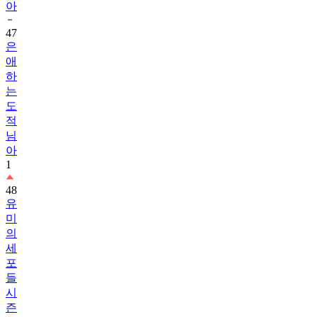
아
47
은
애
하
는
도
적
님
아
1
48
유
미
의
세
포
들
시
즌