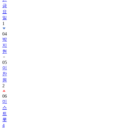
금
요
일
1
04
박
지
현
05
이
찬
원
2
06
미
스
트
롯
4