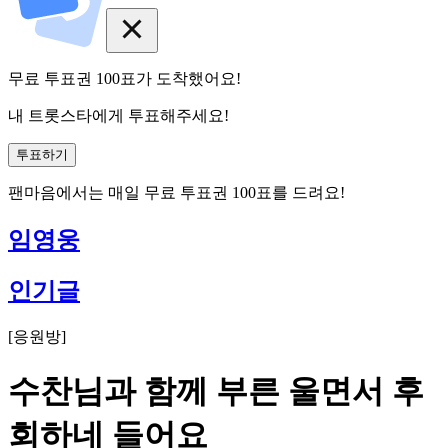
무료 투표권
100
표
가 도착했어요!
내 트롯스타에게 투표해주세요!
투표하기
팬마음에서는
매일
무료 투표권
100
표를 드려요!
임영웅
인기글
[
응원방
]
수찬님과 함께 부른 울면서 후
회하네 들어요