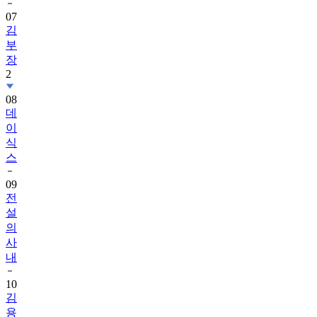
07
김
부
장
2
08
데
이
식
스
09
전
설
의
사
내
10
김
용