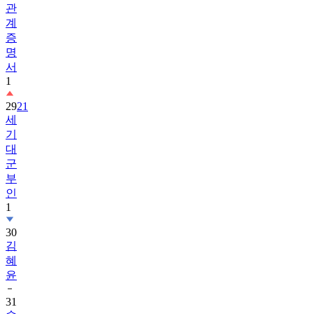
관
계
증
명
서
1
29
21
세
기
대
군
부
인
1
30
김
혜
윤
31