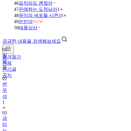
46
길치라도 괜찮아
47
은애하는 도적님아
1
48
유미의 세포들 시즌3
1
49
손빈아
NEW
50
태풍상사
궁금한 내용을 검색해보세요
01
임
즐겨찾기
영
전체
웅
인기글
공지
02
변
우
석
1
03
금
타
는