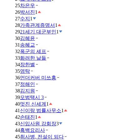
25
차은우
26
박서진
1
27
수지
1
28
가족관계증명서
1
29
21세기 대군부인
1
30
김혜윤
31
송혜교
32
폭군의 셰프
33
화려한 날들
34
장한별
35
영탁
36
언더커버 미쓰홍
37
정해인
38
김지원
39
모범택시 3
40
멋진 신세계
1
41
신이랑 법률사무소
1
42
손태진
1
43
신입사원 강회장
3
44
흑백요리사
45
취사병, 전설이 되다