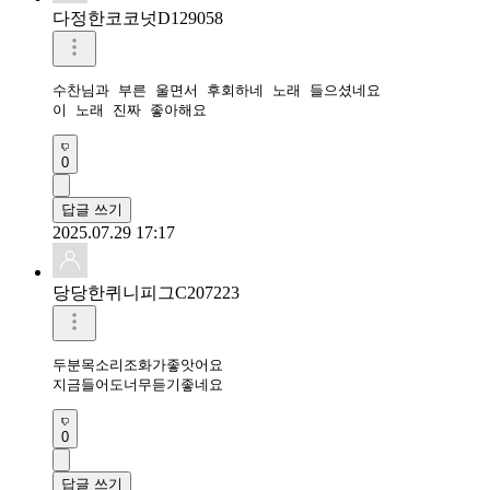
다정한코코넛D129058
수찬님과 부른 울면서 후회하네 노래 들으셨네요 

이 노래 진짜 좋아해요 
0
답글 쓰기
2025.07.29 17:17
당당한퀴니피그C207223
두분목소리조화가좋앗어요

지금들어도너무듣기좋네요
0
답글 쓰기