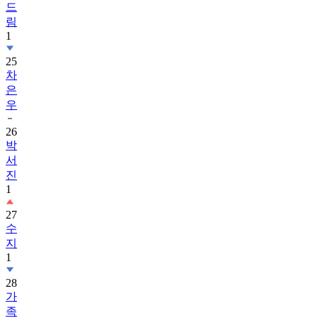
드
림
1
25
차
은
우
26
박
서
진
1
27
수
지
1
28
가
족