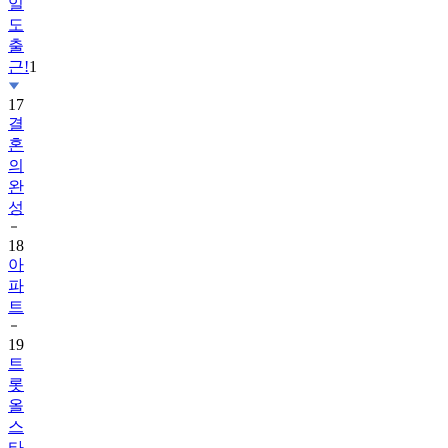
일
도
출
근!
1
17
결
혼
의
완
성
18
아
파
트
19
트
롯
올
스
타