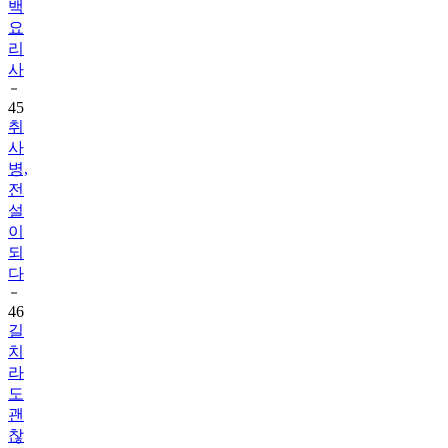
백
요
리
사
45
취
사
병,
전
설
이
되
다
46
길
치
라
도
괜
찮