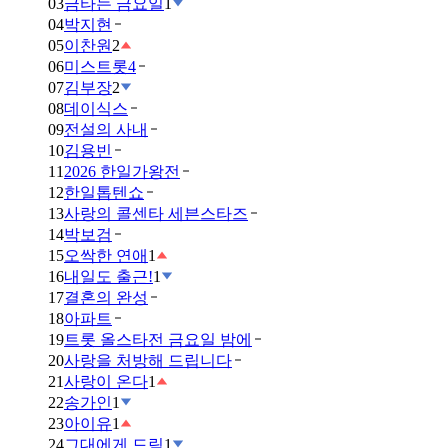
03
금타는 금요일
1
04
박지현
05
이찬원
2
06
미스트롯4
07
김부장
2
08
데이식스
09
전설의 사내
10
김용빈
11
2026 한일가왕전
12
한일톱텐쇼
13
사랑의 콜센타 세븐스타즈
14
박보검
15
오싹한 연애
1
16
내일도 출근!
1
17
결혼의 완성
18
아파트
19
트롯 올스타전 금요일 밤에
20
사랑을 처방해 드립니다
21
사랑이 온다
1
22
송가인
1
23
아이유
1
24
그대에게 드림
1