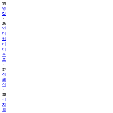
35
영
탁
36
언
더
커
버
미
쓰
홍
37
정
해
인
38
김
지
원