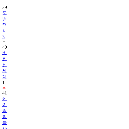
39
모
범
택
시
3
40
멋
진
신
세
계
1
41
신
이
랑
법
률
사