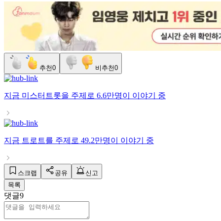
추천
0
비추천
0
지금
미스터트롯
을 주제로
6.6만명
이 이야기 중
지금
트로트
를 주제로
49.2만명
이 이야기 중
스크랩
공유
신고
목록
댓글
9