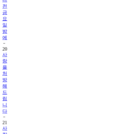
전
금
요
일
밤
에
20
사
랑
을
처
방
해
드
립
니
다
21
사