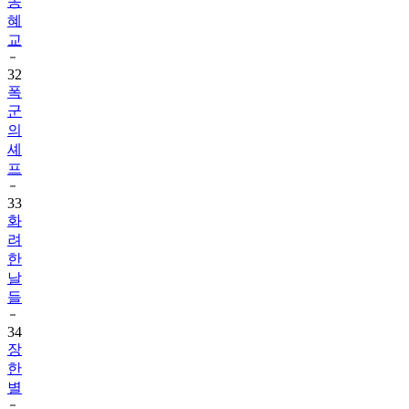
송
혜
교
32
폭
군
의
셰
프
33
화
려
한
날
들
34
장
한
별