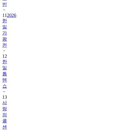
빈
11
2026
한
일
가
왕
전
12
한
일
톱
텐
쇼
13
사
랑
의
콜
센