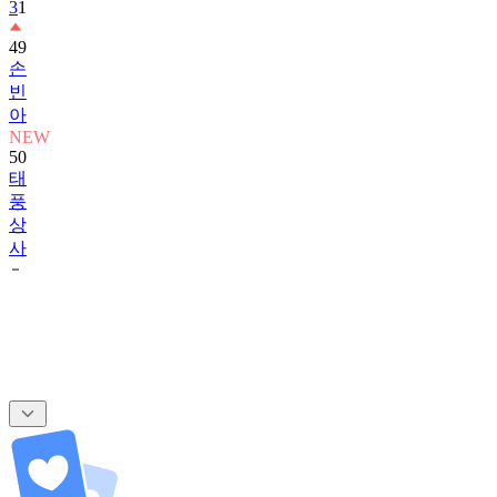
3
1
49
손
빈
아
NEW
50
태
풍
상
사