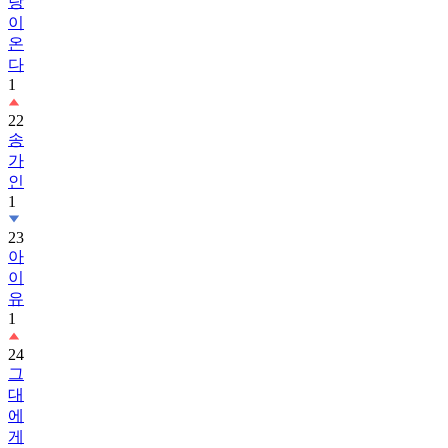
랑
이
온
다
1
22
송
가
인
1
23
아
이
유
1
24
그
대
에
게