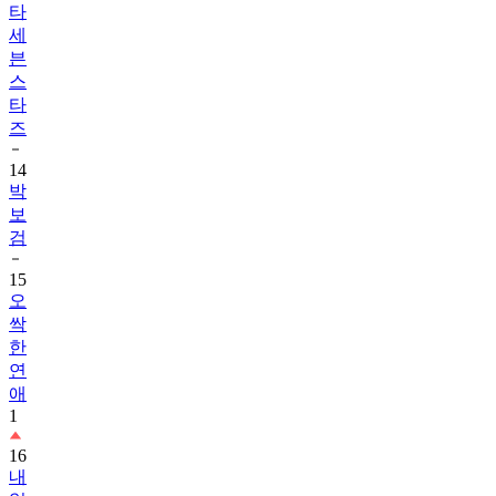
타
세
븐
스
타
즈
14
박
보
검
15
오
싹
한
연
애
1
16
내