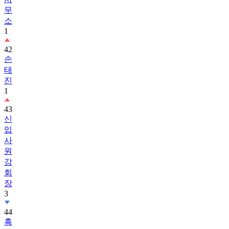
무
소
1
42
손
태
진
1
43
신
입
사
원
강
회
장
3
44
흑