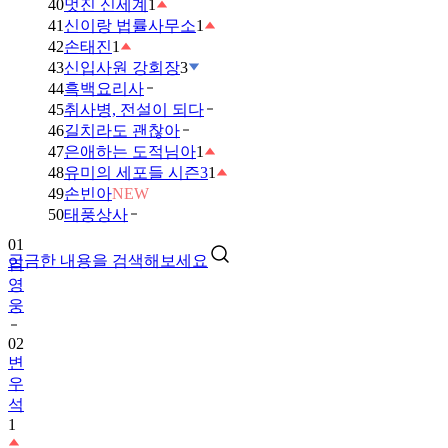
40
멋진 신세계
1
41
신이랑 법률사무소
1
42
손태진
1
43
신입사원 강회장
3
44
흑백요리사
45
취사병, 전설이 되다
46
길치라도 괜찮아
47
은애하는 도적님아
1
48
유미의 세포들 시즌3
1
49
손빈아
NEW
01
50
태풍상사
임
영
궁금한 내용을 검색해보세요
웅
02
변
우
석
1
03
금