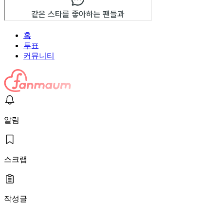
홈
투표
커뮤니티
알림
스크랩
작성글