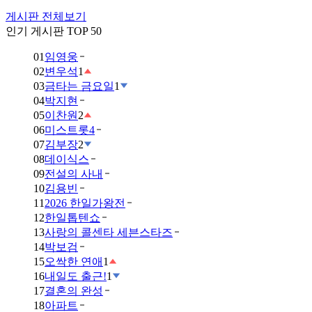
게시판 전체보기
인기 게시판 TOP 50
01
임영웅
02
변우석
1
03
금타는 금요일
1
04
박지현
05
이찬원
2
06
미스트롯4
07
김부장
2
08
데이식스
09
전설의 사내
10
김용빈
11
2026 한일가왕전
12
한일톱텐쇼
13
사랑의 콜센타 세븐스타즈
14
박보검
15
오싹한 연애
1
16
내일도 출근!
1
17
결혼의 완성
18
아파트