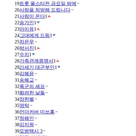
19
트롯 올스타전 금요일 밤에
20
사랑을 처방해 드립니다
21
사랑이 온다
1
22
송가인
1
23
아이유
1
24
그대에게 드림
1
25
차은우
26
박서진
1
27
수지
1
28
가족관계증명서
1
29
21세기 대군부인
1
30
김혜윤
31
송혜교
32
폭군의 셰프
33
화려한 날들
34
장한별
35
영탁
36
언더커버 미쓰홍
37
정해인
38
김지원
39
모범택시 3