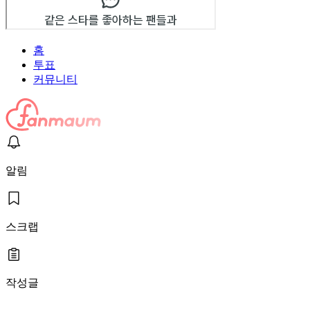
홈
투표
커뮤니티
알림
스크랩
작성글