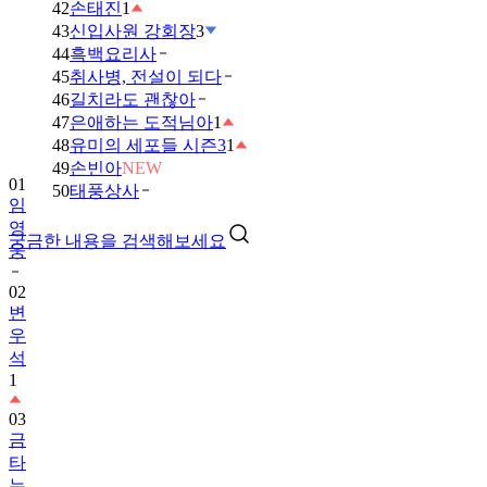
42
손태진
1
43
신입사원 강회장
3
44
흑백요리사
45
취사병, 전설이 되다
46
길치라도 괜찮아
47
은애하는 도적님아
1
48
유미의 세포들 시즌3
1
49
손빈아
NEW
01
50
태풍상사
임
영
궁금한 내용을 검색해보세요
웅
02
변
우
석
1
03
금
타
는