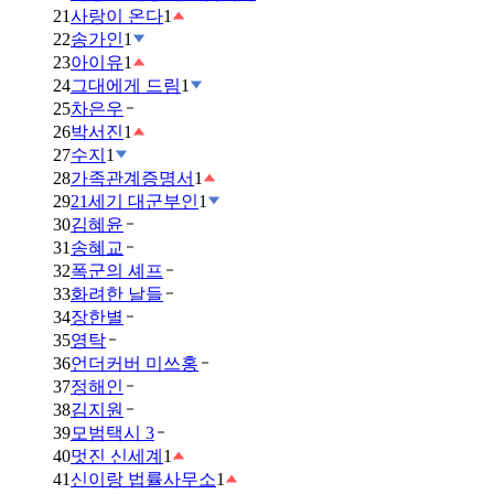
21
사랑이 온다
1
22
송가인
1
23
아이유
1
24
그대에게 드림
1
25
차은우
26
박서진
1
27
수지
1
28
가족관계증명서
1
29
21세기 대군부인
1
30
김혜윤
31
송혜교
32
폭군의 셰프
33
화려한 날들
34
장한별
35
영탁
36
언더커버 미쓰홍
37
정해인
38
김지원
39
모범택시 3
40
멋진 신세계
1
41
신이랑 법률사무소
1