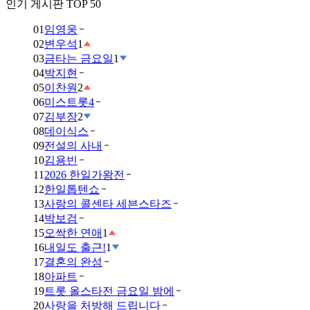
인기 게시판 TOP 50
01
임영웅
02
변우석
1
03
금타는 금요일
1
04
박지현
05
이찬원
2
06
미스트롯4
07
김부장
2
08
데이식스
09
전설의 사내
10
김용빈
11
2026 한일가왕전
12
한일톱텐쇼
13
사랑의 콜센타 세븐스타즈
14
박보검
15
오싹한 연애
1
16
내일도 출근!
1
17
결혼의 완성
18
아파트
19
트롯 올스타전 금요일 밤에
20
사랑을 처방해 드립니다