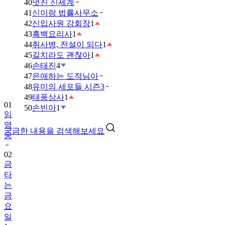
40
멋진 신세계
41
신이랑 법률사무소
42
신입사원 강회장
1
43
흑백요리사
1
44
취사병, 전설이 되다
1
45
길치라도 괜찮아
1
46
손태진
4
47
은애하는 도적님아
48
유미의 세포들 시즌3
49
태풍상사
1
01
50
손빈아
1
임
영
궁금한 내용을 검색해보세요
웅
02
금
타
는
금
요
일