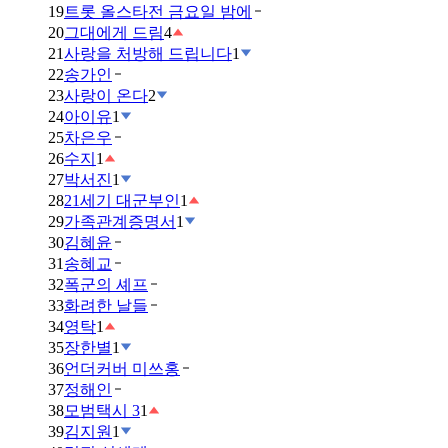
19
트롯 올스타전 금요일 밤에
20
그대에게 드림
4
21
사랑을 처방해 드립니다
1
22
송가인
23
사랑이 온다
2
24
아이유
1
25
차은우
26
수지
1
27
박서진
1
28
21세기 대군부인
1
29
가족관계증명서
1
30
김혜윤
31
송혜교
32
폭군의 셰프
33
화려한 날들
34
영탁
1
35
장한별
1
36
언더커버 미쓰홍
37
정해인
38
모범택시 3
1
39
김지원
1