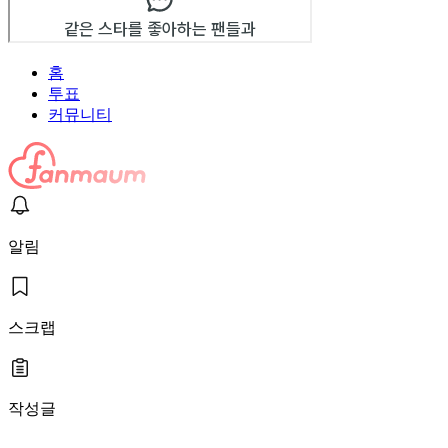
홈
투표
커뮤니티
알림
스크랩
작성글