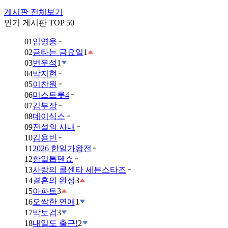
게시판 전체보기
인기 게시판 TOP 50
01
임영웅
02
금타는 금요일
1
03
변우석
1
04
박지현
05
이찬원
06
미스트롯4
07
김부장
08
데이식스
09
전설의 사내
10
김용빈
11
2026 한일가왕전
12
한일톱텐쇼
13
사랑의 콜센타 세븐스타즈
14
결혼의 완성
3
15
아파트
3
16
오싹한 연애
1
17
박보검
3
18
내일도 출근!
2