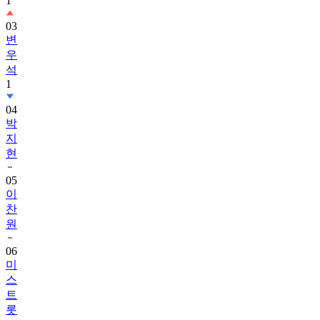
1
03
변
우
석
1
04
박
지
현
05
이
찬
원
06
미
스
트
롯