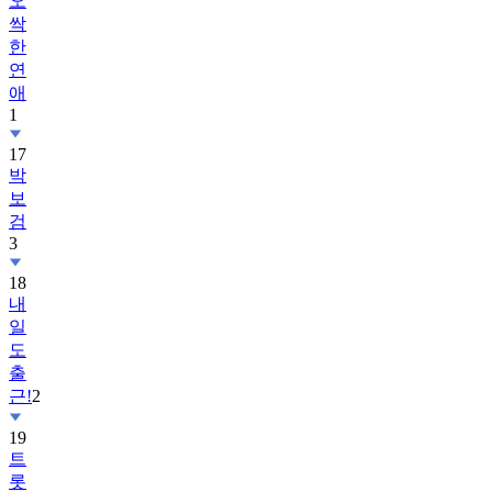
오
싹
한
연
애
1
17
박
보
검
3
18
내
일
도
출
근!
2
19
트
롯