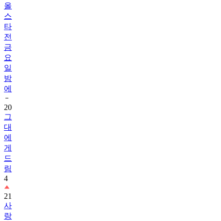
올
스
타
전
금
요
일
밤
에
20
그
대
에
게
드
림
4
21
사
랑