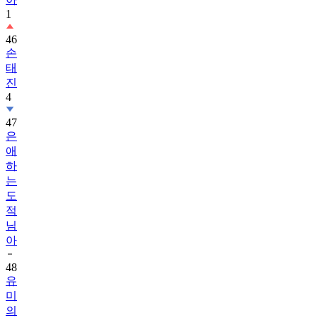
1
46
손
태
진
4
47
은
애
하
는
도
적
님
아
48
유
미
의