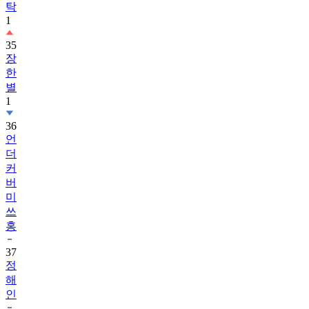
탁
1
35
장
한
별
1
36
언
더
커
버
미
쓰
홍
37
정
해
인