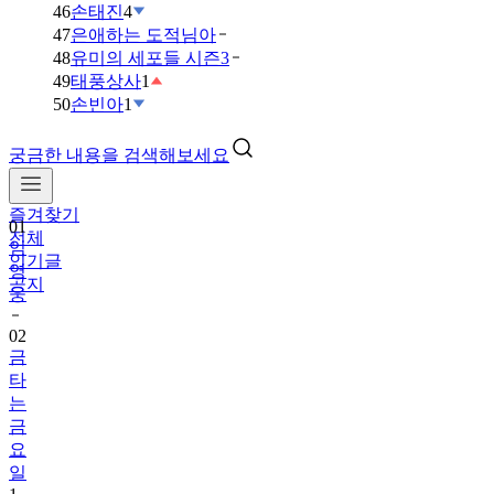
46
손태진
4
47
은애하는 도적님아
48
유미의 세포들 시즌3
49
태풍상사
1
50
손빈아
1
궁금한 내용을 검색해보세요
즐겨찾기
01
전체
임
인기글
영
공지
웅
02
금
타
는
금
요
일