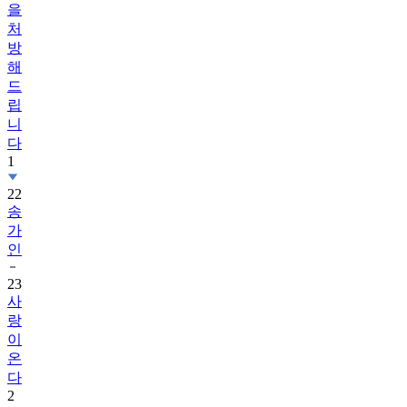
을
처
방
해
드
립
니
다
1
22
송
가
인
23
사
랑
이
온
다
2