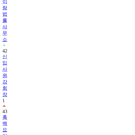
이
랑
법
률
사
무
소
42
신
입
사
원
강
회
장
1
43
흑
백
요