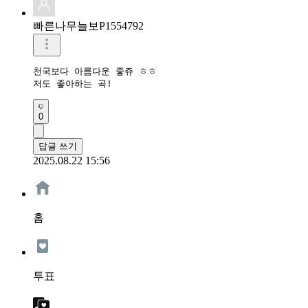
빠른나무늘보P1554792
천국보다 아름다운 좋쥬 ㅎㅎ

저도 좋아하는 곡!
0
답글 쓰기
2025.08.22 15:56
홈
투표