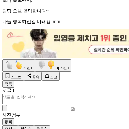
노래 들으면서..
힐링 오브 힐링합니다~
다들 행복하신길 바래용 ㅎㅎ
추천
1
비추천
0
스크랩
공유
신고
목록
댓글
8
사진첨부
등록
추천순
최신순
등록순