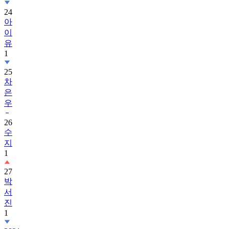
24
아
이
유
1
25
차
은
우
26
수
지
1
27
박
서
진
1