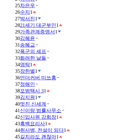
25
차은우
26
수지
1
27
박서진
1
28
21세기 대군부인
1
29
가족관계증명서
1
30
김혜윤
31
송혜교
32
폭군의 셰프
33
화려한 날들
34
영탁
1
35
장한별
1
36
언더커버 미쓰홍
37
정해인
38
모범택시 3
1
39
김지원
1
40
멋진 신세계
41
신이랑 법률사무소
42
신입사원 강회장
1
43
흑백요리사
1
44
취사병, 전설이 되다
1
45
길치라도 괜찮아
1