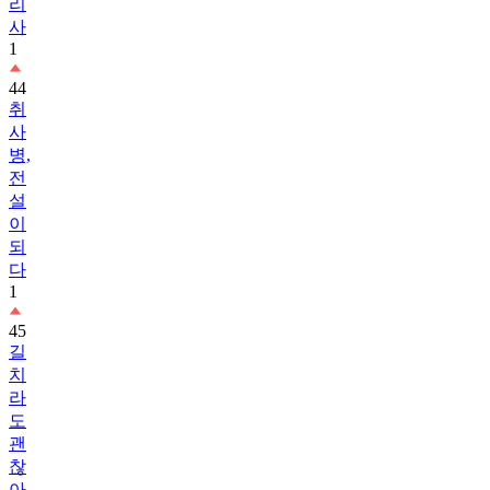
리
사
1
44
취
사
병,
전
설
이
되
다
1
45
길
치
라
도
괜
찮
아