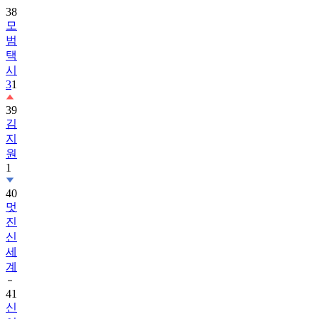
38
모
범
택
시
3
1
39
김
지
원
1
40
멋
진
신
세
계
41
신