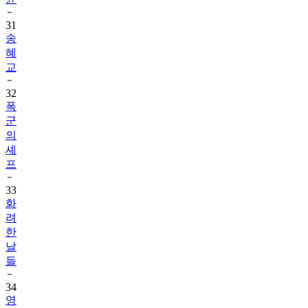
31
송
혜
교
32
폭
군
의
셰
프
33
화
려
한
날
들
34
영