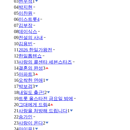
03
변우석
1
04
박지현
05
이찬원
06
미스트롯4
07
김부장
08
데이식스
09
전설의 사내
10
김용빈
11
2026 한일가왕전
12
한일톱텐쇼
13
사랑의 콜센타 세븐스타즈
14
결혼의 완성
3
15
아파트
3
16
오싹한 연애
1
17
박보검
3
18
내일도 출근!
2
19
트롯 올스타전 금요일 밤에
20
그대에게 드림
4
21
사랑을 처방해 드립니다
1
22
송가인
23
사랑이 온다
2
24
아이유
1