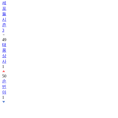
세
포
들
시
즌
3
49
태
풍
상
사
1
50
손
빈
아
1