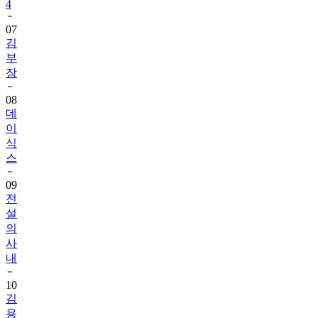
4
07
김
부
장
08
데
이
식
스
09
전
설
의
사
내
10
김
용