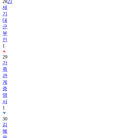
28
21
세
기
대
군
부
인
1
29
가
족
관
계
증
명
서
1
30
김
혜
윤