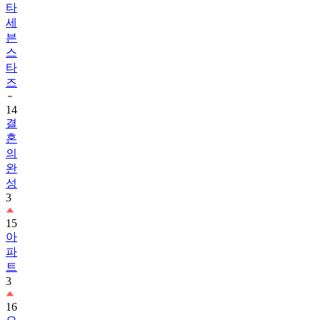
타
세
븐
스
타
즈
14
결
혼
의
완
성
3
15
아
파
트
3
16