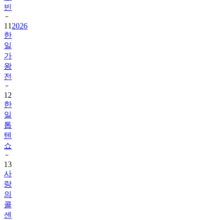
빈
11
2026
한
일
가
왕
전
12
한
일
톱
텐
쇼
13
사
랑
의
콜
센