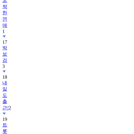
오
싹
한
연
애
1
17
박
보
검
3
18
내
일
도
출
근!
2
19
트
롯