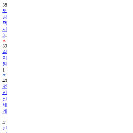
38
모
범
택
시
3
1
39
김
지
원
1
40
멋
진
신
세
계
41
신