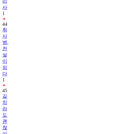
리
사
1
44
취
사
병,
전
설
이
되
다
1
45
길
치
라
도
괜
찮
아