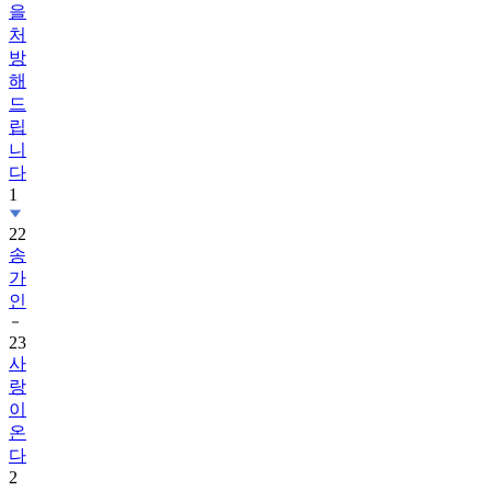
을
처
방
해
드
립
니
다
1
22
송
가
인
23
사
랑
이
온
다
2