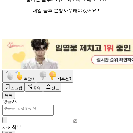
내일 불후 본방사수해야겠어요 !!
추천
0
비추천
0
스크랩
공유
신고
목록
댓글
25
사진첨부