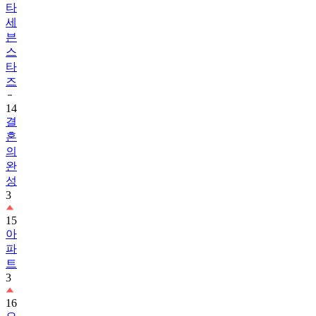
타
세
븐
스
타
즈
14
결
혼
의
완
성
3
15
아
파
트
3
16