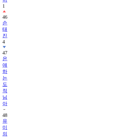
1
46
손
태
진
4
47
은
애
하
는
도
적
님
아
48
유
미
의