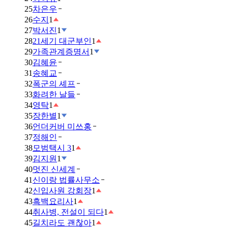
25
차은우
26
수지
1
27
박서진
1
28
21세기 대군부인
1
29
가족관계증명서
1
30
김혜윤
31
송혜교
32
폭군의 셰프
33
화려한 날들
34
영탁
1
35
장한별
1
36
언더커버 미쓰홍
37
정해인
38
모범택시 3
1
39
김지원
1
40
멋진 신세계
41
신이랑 법률사무소
42
신입사원 강회장
1
43
흑백요리사
1
44
취사병, 전설이 되다
1
45
길치라도 괜찮아
1