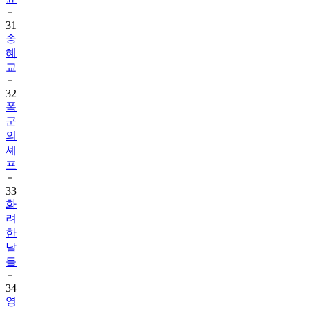
31
송
혜
교
32
폭
군
의
셰
프
33
화
려
한
날
들
34
영