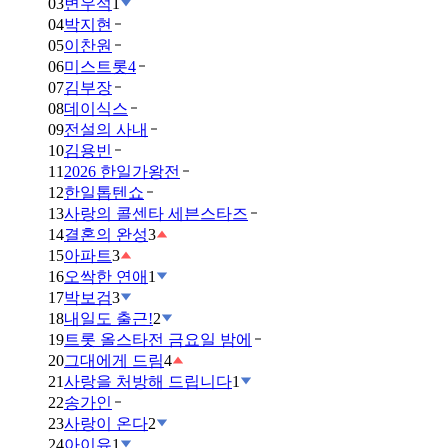
03
변우석
1
04
박지현
05
이찬원
06
미스트롯4
07
김부장
08
데이식스
09
전설의 사내
10
김용빈
11
2026 한일가왕전
12
한일톱텐쇼
13
사랑의 콜센타 세븐스타즈
14
결혼의 완성
3
15
아파트
3
16
오싹한 연애
1
17
박보검
3
18
내일도 출근!
2
19
트롯 올스타전 금요일 밤에
20
그대에게 드림
4
21
사랑을 처방해 드립니다
1
22
송가인
23
사랑이 온다
2
24
아이유
1