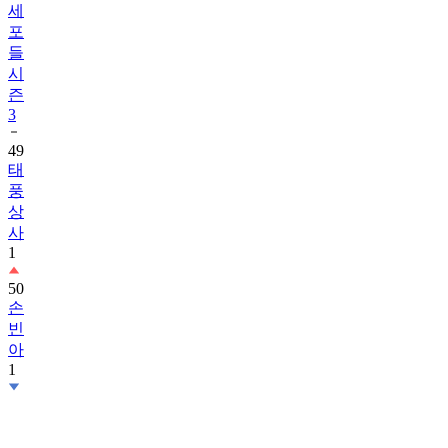
세
포
들
시
즌
3
49
태
풍
상
사
1
50
손
빈
아
1