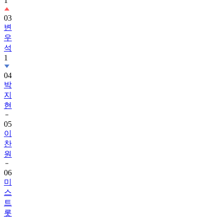
1
03
변
우
석
1
04
박
지
현
05
이
찬
원
06
미
스
트
롯