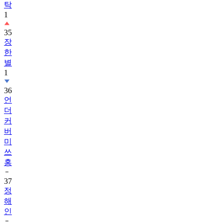
탁
1
35
장
한
별
1
36
언
더
커
버
미
쓰
홍
37
정
해
인