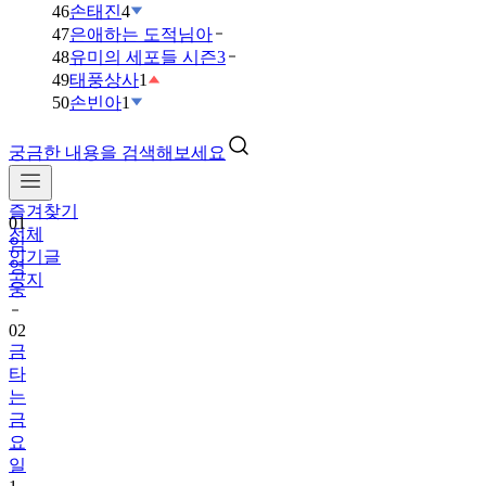
46
손태진
4
47
은애하는 도적님아
48
유미의 세포들 시즌3
49
태풍상사
1
50
손빈아
1
궁금한 내용을 검색해보세요
즐겨찾기
01
전체
임
인기글
영
공지
웅
02
금
타
는
금
요
일