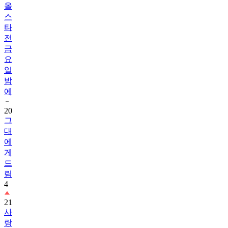
올
스
타
전
금
요
일
밤
에
20
그
대
에
게
드
림
4
21
사
랑