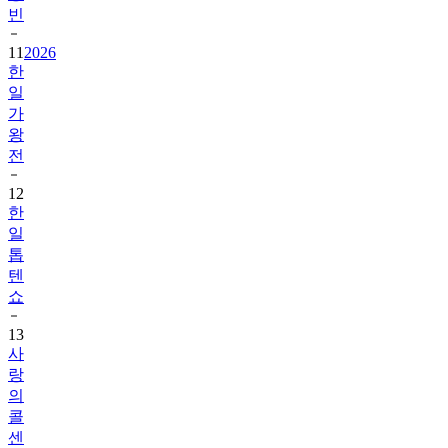
빈
11
2026
한
일
가
왕
전
12
한
일
톱
텐
쇼
13
사
랑
의
콜
센