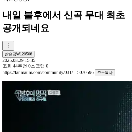
내일 불후에서 신곡 무대 최초
공개되네요
맑은곰W120508
2025.08.29 15:35
조회
44
추천
0
스크랩
0
https://fanmaum.com/community/031/115070596
주소복사