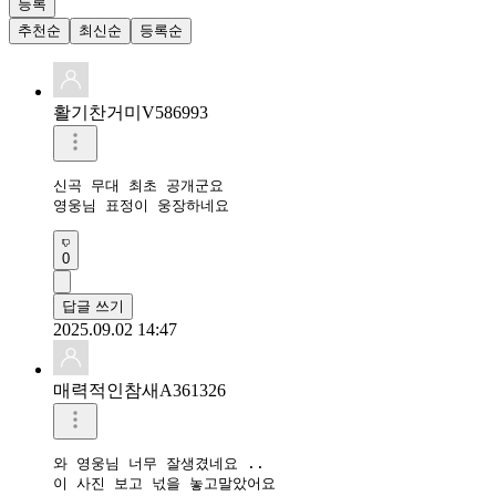
등록
추천순
최신순
등록순
활기찬거미V586993
신곡 무대 최초 공개군요 

영웅님 표정이 웅장하네요 
0
답글 쓰기
2025.09.02 14:47
매력적인참새A361326
와 영웅님 너무 잘생겼네요 ..

이 사진 보고 넋을 놓고말았어요 