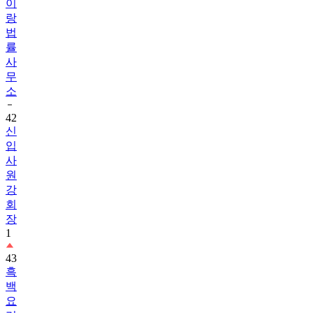
이
랑
법
률
사
무
소
42
신
입
사
원
강
회
장
1
43
흑
백
요