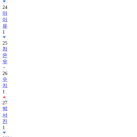
24
아
이
유
1
25
차
은
우
26
수
지
1
27
박
서
진
1