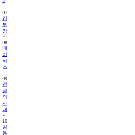
4
07
김
부
장
08
데
이
식
스
09
전
설
의
사
내
10
김
용