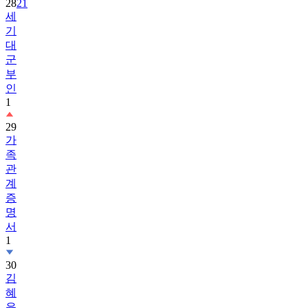
28
21
세
기
대
군
부
인
1
29
가
족
관
계
증
명
서
1
30
김
혜
윤