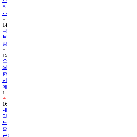
스
타
즈
14
박
보
검
15
오
싹
한
연
애
1
16
내
일
도
출
근!
1