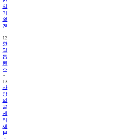
일
가
왕
전
12
한
일
톱
텐
쇼
13
사
랑
의
콜
센
타
세
븐