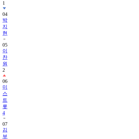
1
04
박
지
현
05
이
찬
원
2
06
미
스
트
롯
4
07
김
부