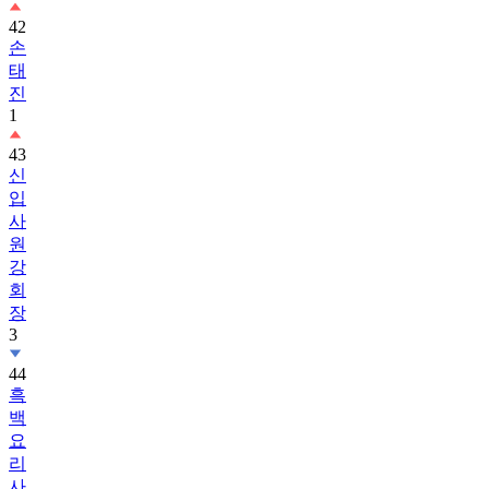
42
손
태
진
1
43
신
입
사
원
강
회
장
3
44
흑
백
요
리
사