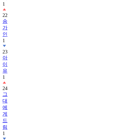
1
22
송
가
인
1
23
아
이
유
1
24
그
대
에
게
드
림
1