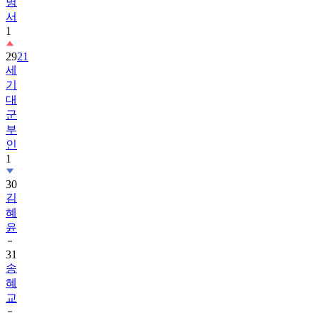
명
서
1
29
21
세
기
대
군
부
인
1
30
김
혜
윤
31
송
혜
교