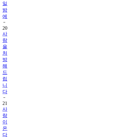
일
밤
에
20
사
랑
을
처
방
해
드
립
니
다
21
사
랑
이
온
다