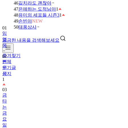
46
길치라도 괜찮아
47
은애하는 도적님아
1
48
유미의 세포들 시즌3
1
49
손빈아
NEW
50
태풍상사
01
임
영
궁금한 내용을 검색해보세요
웅
즐겨찾기
02
전체
변
인기글
우
공지
석
1
03
금
타
는
금
요
일