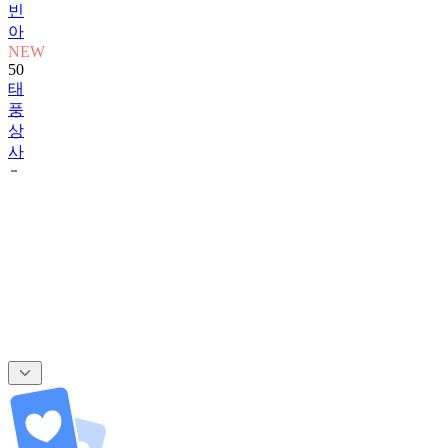
빈
아
NEW
50
태
풍
상
사