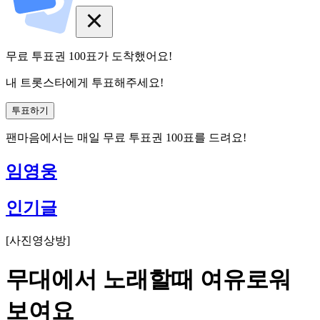
무료 투표권
100
표
가 도착했어요!
내 트롯스타에게 투표해주세요!
투표하기
팬마음에서는
매일
무료 투표권
100
표를 드려요!
임영웅
인기글
[
사진영상방
]
무대에서 노래할때 여유로워
보여요