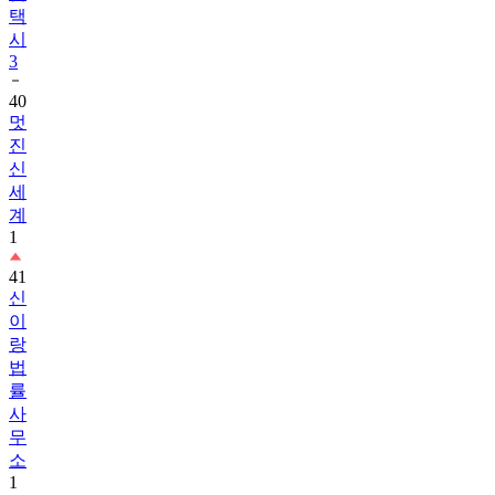
택
시
3
40
멋
진
신
세
계
1
41
신
이
랑
법
률
사
무
소
1