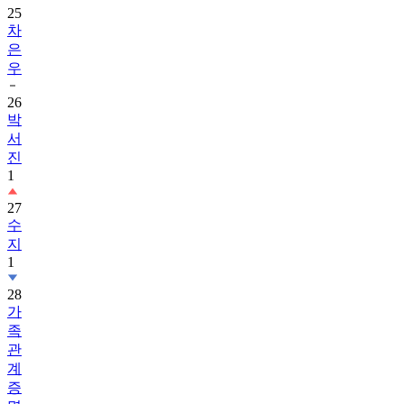
25
차
은
우
26
박
서
진
1
27
수
지
1
28
가
족
관
계
증