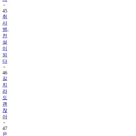
45
취
사
병,
전
설
이
되
다
46
길
치
라
도
괜
찮
아
47
은