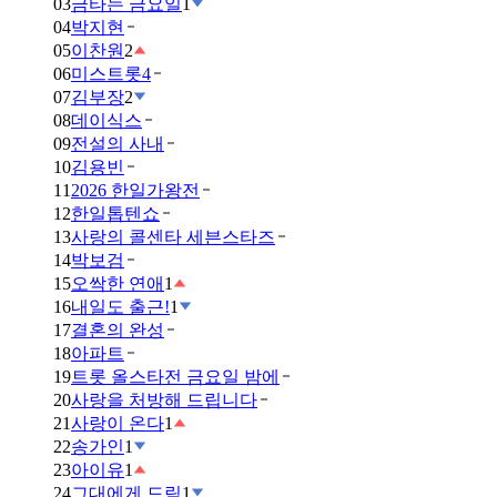
03
금타는 금요일
1
04
박지현
05
이찬원
2
06
미스트롯4
07
김부장
2
08
데이식스
09
전설의 사내
10
김용빈
11
2026 한일가왕전
12
한일톱텐쇼
13
사랑의 콜센타 세븐스타즈
14
박보검
15
오싹한 연애
1
16
내일도 출근!
1
17
결혼의 완성
18
아파트
19
트롯 올스타전 금요일 밤에
20
사랑을 처방해 드립니다
21
사랑이 온다
1
22
송가인
1
23
아이유
1
24
그대에게 드림
1