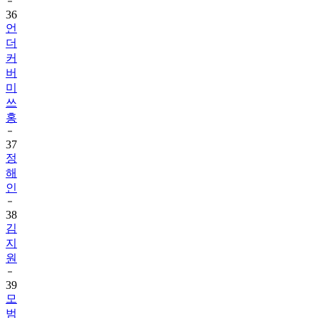
36
언
더
커
버
미
쓰
홍
37
정
해
인
38
김
지
원
39
모
범