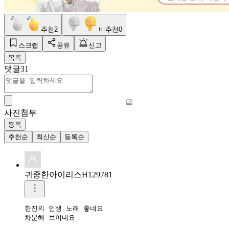
추천
2
비추천
0
스크랩
공유
신고
목록
댓글
31
사진첨부
등록
추천순
최신순
등록순
귀중한아이리스H129781
한잔의 인생 노래 좋네요

차분해 보이네요