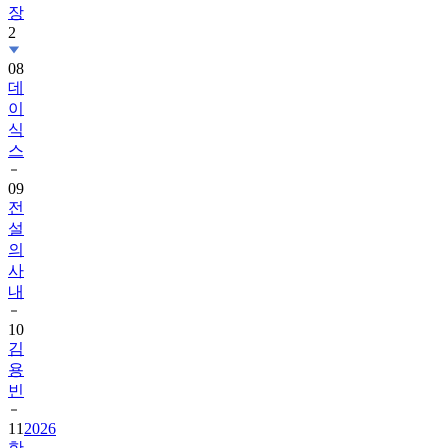
장
2
08
데
이
식
스
09
전
설
의
사
내
10
김
용
빈
11
2026
한