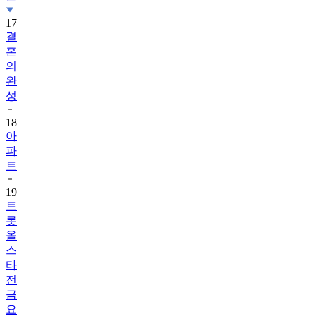
17
결
혼
의
완
성
18
아
파
트
19
트
롯
올
스
타
전
금
요