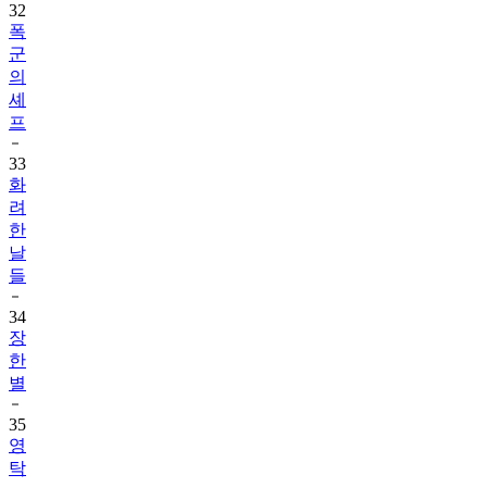
32
폭
군
의
셰
프
33
화
려
한
날
들
34
장
한
별
35
영
탁