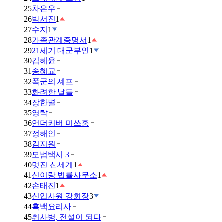
25
차은우
26
박서진
1
27
수지
1
28
가족관계증명서
1
29
21세기 대군부인
1
30
김혜윤
31
송혜교
32
폭군의 셰프
33
화려한 날들
34
장한별
35
영탁
36
언더커버 미쓰홍
37
정해인
38
김지원
39
모범택시 3
40
멋진 신세계
1
41
신이랑 법률사무소
1
42
손태진
1
43
신입사원 강회장
3
44
흑백요리사
45
취사병, 전설이 되다