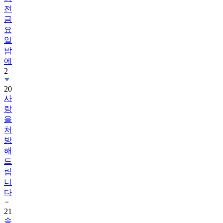
전
금
요
일
밤
에
2
20
사
랑
을
처
방
해
드
립
니
다
21
송