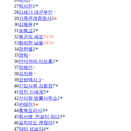
27
박서진
1
28
21세기 대군부인
29
가족관계증명서
2
30
김혜윤
3
31
송혜교
2
32
폭군의 셰프
NEW
33
화려한 날들
NEW
34
장한별
2
35
영탁
36
언더커버 미쓰홍
2
37
정해인
38
김지원
39
모범택시 3
40
신입사원 강회장
7
41
멋진 신세계
5
42
신이랑 법률사무소
2
43
손태진
1
44
흑백요리사
3
45
취사병, 전설이 되다
3
46
길치라도 괜찮아
1
47
닥터 섬보이
4