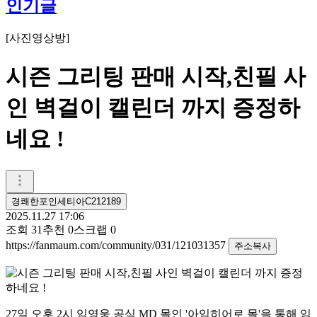
인기글
[
사진영상방
]
시즌 그리팅 판매 시작,친필 사
인 벽걸이 캘린더 까지 증정하
네요 !
경쾌한포인세티아C212189
2025.11.27 17:06
조회
31
추천
0
스크랩
0
https://fanmaum.com/community/031/121031357
주소복사
27일 오후 2시 임영웅 공식 MD 몰인 '아임히어로 몰'을 통해 임