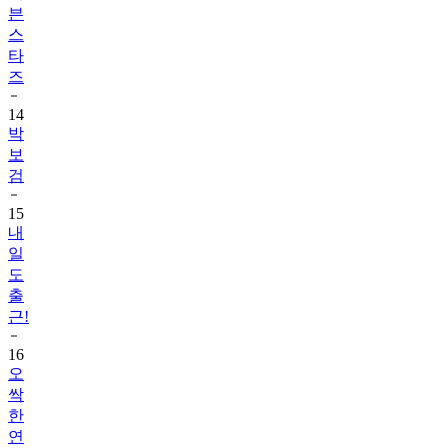
븐
스
타
즈
14
박
보
검
15
내
일
도
출
근!
16
오
싹
한
연