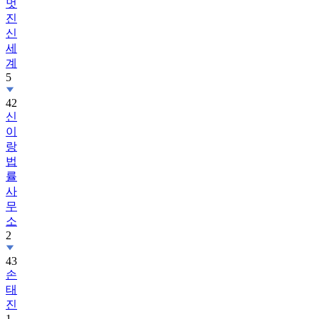
멋
진
신
세
계
5
42
신
이
랑
법
률
사
무
소
2
43
손
태
진
1