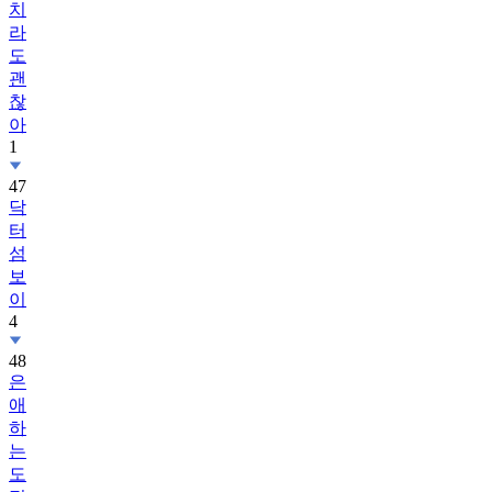
치
라
도
괜
찮
아
1
47
닥
터
섬
보
이
4
48
은
애
하
는
도