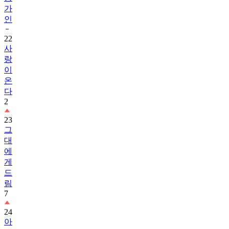
가
인
22
사
랑
이
온
다
2
23
그
대
에
게
드
림
7
24
아