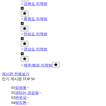
강원도 지역방
충청도 지역방
전라도 지역방
경상도 지역방
제주/해외 지역방
게시판 전체보기
인기 게시판 TOP 50
01
임영웅
02
금타는 금요일
03
변우석
04
박지현