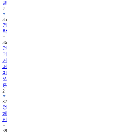
별
2
35
영
탁
36
언
더
커
버
미
쓰
홍
2
37
정
해
인
38