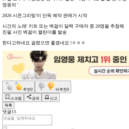
영웅의 '
2026 시즌그리팅'이 단독 예약 판매가 시작
시간의 노래' 키트 또는 벽걸이 달력 구매자 중 20명을 추첨해
친필 사인 벽걸이 캘린더를 발송
한다고하네요 걸렸으면 좋겠네요 !ㅎㅎㅎ
추천
0
비추천
0
스크랩
공유
신고
목록
댓글
15