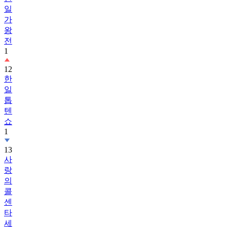
일
가
왕
전
1
12
한
일
톱
텐
쇼
1
13
사
랑
의
콜
센
타
세