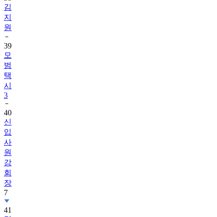
김
지
원
39
모
범
택
시
3
40
신
입
사
원
강
회
장
7
41