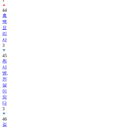
44
흑
백
요
리
사
3
45
취
사
병,
전
설
이
되
다
3
46
길