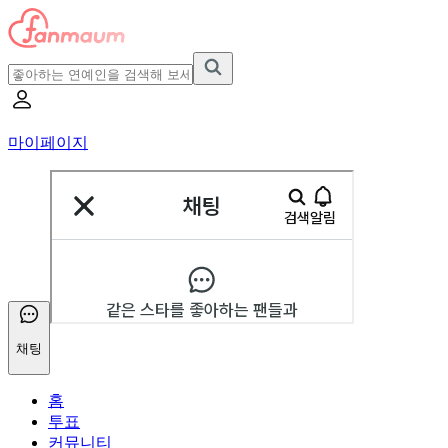
마이페이지
채팅
홈
투표
커뮤니티