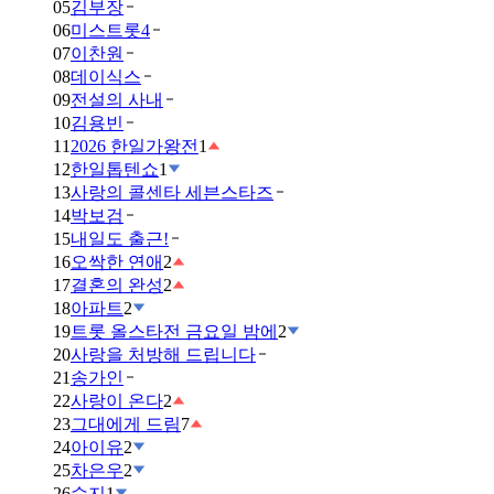
05
김부장
06
미스트롯4
07
이찬원
08
데이식스
09
전설의 사내
10
김용빈
11
2026 한일가왕전
1
12
한일톱텐쇼
1
13
사랑의 콜센타 세븐스타즈
14
박보검
15
내일도 출근!
16
오싹한 연애
2
17
결혼의 완성
2
18
아파트
2
19
트롯 올스타전 금요일 밤에
2
20
사랑을 처방해 드립니다
21
송가인
22
사랑이 온다
2
23
그대에게 드림
7
24
아이유
2
25
차은우
2
26
수지
1