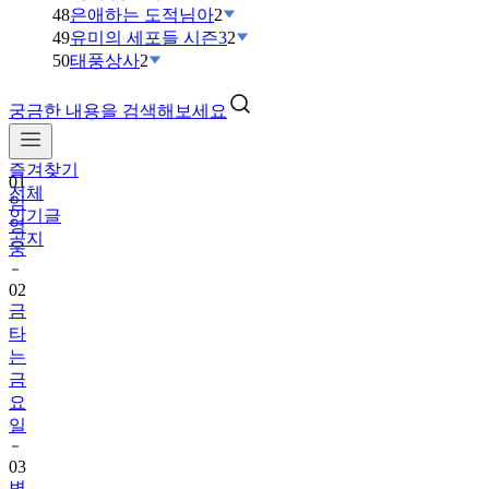
48
은애하는 도적님아
2
49
유미의 세포들 시즌3
2
50
태풍상사
2
궁금한 내용을 검색해보세요
즐겨찾기
01
전체
임
인기글
영
공지
웅
02
금
타
는
금
요
일
03
변