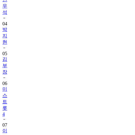
우
석
04
박
지
현
05
김
부
장
06
미
스
트
롯
4
07
이