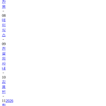
찬
원
08
데
이
식
스
09
전
설
의
사
내
10
김
용
빈
11
2026
한