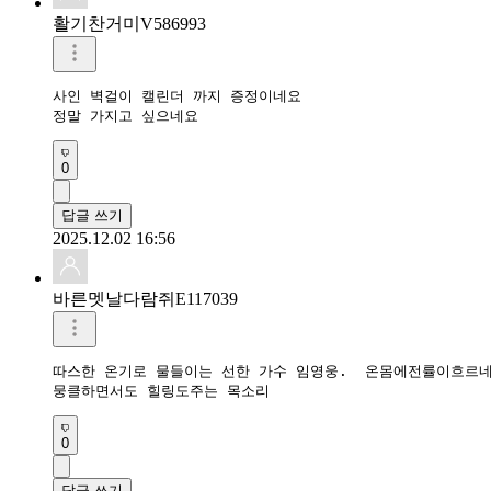
활기찬거미V586993
사인 벽걸이 캘린더 까지 증정이네요 

정말 가지고 싶으네요 
0
답글 쓰기
2025.12.02 16:56
바른멧날다람쥐E117039
따스한 온기로 물들이는 선한 가수 임영웅.  온몸에전률이흐르네요
0
답글 쓰기