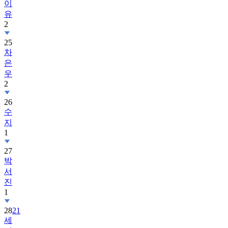
이
유
2
25
차
은
우
2
26
수
지
1
27
박
서
진
1
28
21
세