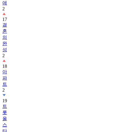
애
2
17
결
혼
의
완
성
2
18
아
파
트
2
19
트
롯
올
스
타