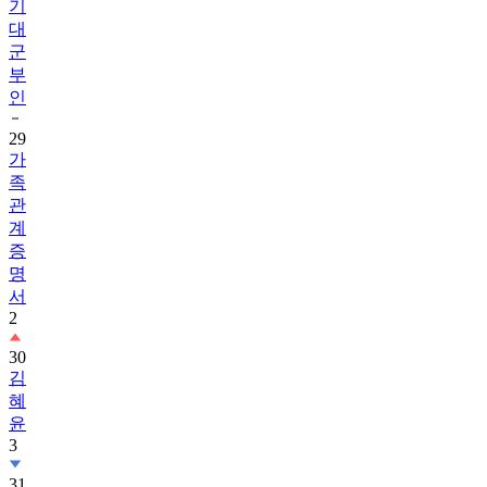
기
대
군
부
인
29
가
족
관
계
증
명
서
2
30
김
혜
윤
3
31