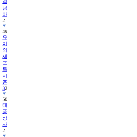
적
님
아
2
49
유
미
의
세
포
들
시
즌
3
2
50
태
풍
상
사
2