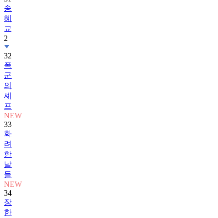
송
혜
교
2
32
폭
군
의
셰
프
NEW
33
화
려
한
날
들
NEW
34
장
한