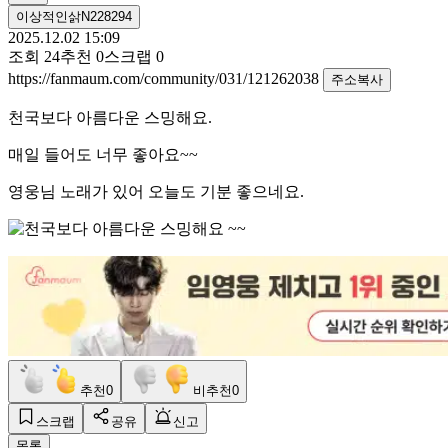
이상적인삵N228294
2025.12.02 15:09
조회
24
추천
0
스크랩
0
https://fanmaum.com/community/031/121262038
주소복사
천국보다 아름다운 스밍해요.
매일 들어도 너무 좋아요~~
영웅님 노래가 있어 오늘도 기분 좋으네요.
추천
0
비추천
0
스크랩
공유
신고
목록