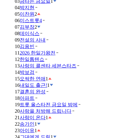
03
금타는 금요일
1
04
박지현
05
이찬원
2
06
미스트롯4
07
김부장
2
08
데이식스
09
전설의 사내
10
김용빈
11
2026 한일가왕전
12
한일톱텐쇼
13
사랑의 콜센타 세븐스타즈
14
박보검
15
오싹한 연애
1
16
내일도 출근!
1
17
결혼의 완성
18
아파트
19
트롯 올스타전 금요일 밤에
20
사랑을 처방해 드립니다
21
사랑이 온다
1
22
송가인
1
23
아이유
1
24
그대에게 드림
1