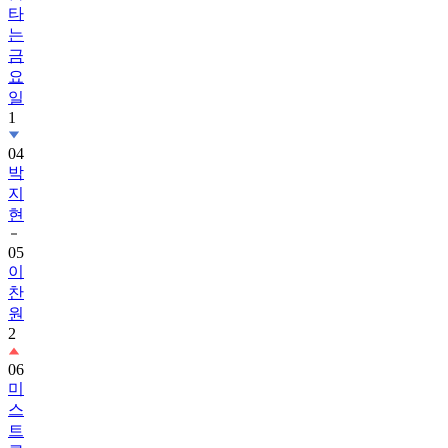
타
는
금
요
일
1
04
박
지
현
05
이
찬
원
2
06
미
스
트