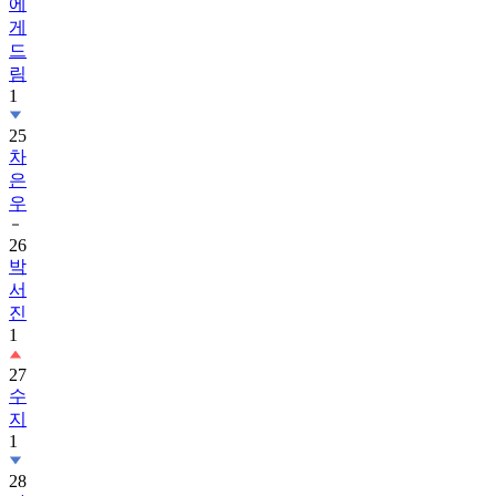
에
게
드
림
1
25
차
은
우
26
박
서
진
1
27
수
지
1
28