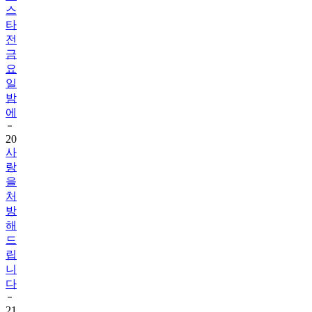
스
타
전
금
요
일
밤
에
20
사
랑
을
처
방
해
드
립
니
다
21