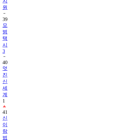
지
원
39
모
범
택
시
3
40
멋
진
신
세
계
1
41
신
이
랑
법