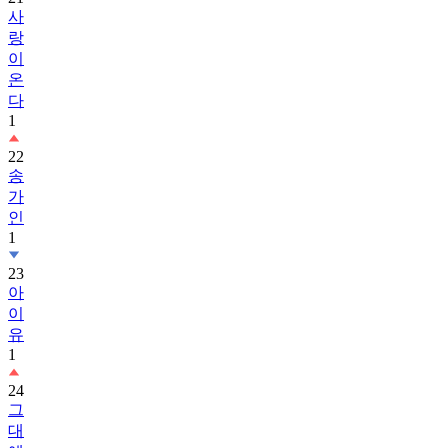
사
랑
이
온
다
1
22
송
가
인
1
23
아
이
유
1
24
그
대