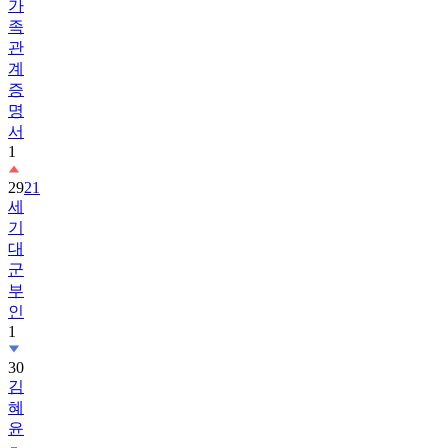
가
족
관
계
증
명
서
1
29
21
세
기
대
군
부
인
1
30
김
혜
윤