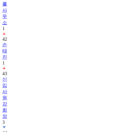
률
사
무
소
1
42
손
태
진
1
43
신
입
사
원
강
회
장
3