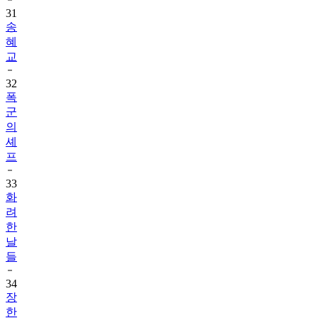
31
송
혜
교
32
폭
군
의
셰
프
33
화
려
한
날
들
34
장
한