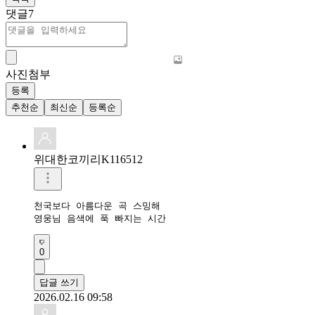
댓글
7
사진첨부
등록
추천순
최신순
등록순
위대한코끼리K116512
천국보다 아름다운 곡 스밍해

영웅님 음색에 푹 빠지는 시간
0
답글 쓰기
2026.02.16 09:58