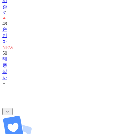
시
즌
3
1
49
손
빈
아
NEW
50
태
풍
상
사