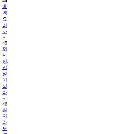
44
흑
백
요
리
사
45
취
사
병,
전
설
이
되
다
46
길
치
라
도