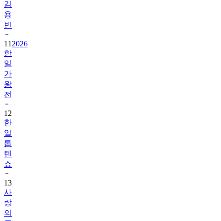
김
용
빈
11
2026
한
일
가
왕
전
12
한
일
톱
텐
쇼
13
사
랑
의