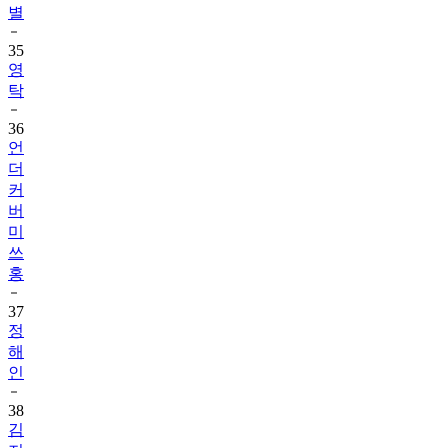
별
35
영
탁
36
언
더
커
버
미
쓰
홍
37
정
해
인
38
김