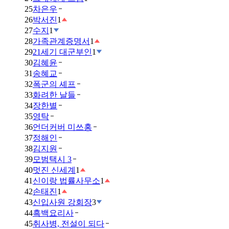
25
차은우
26
박서진
1
27
수지
1
28
가족관계증명서
1
29
21세기 대군부인
1
30
김혜윤
31
송혜교
32
폭군의 셰프
33
화려한 날들
34
장한별
35
영탁
36
언더커버 미쓰홍
37
정해인
38
김지원
39
모범택시 3
40
멋진 신세계
1
41
신이랑 법률사무소
1
42
손태진
1
43
신입사원 강회장
3
44
흑백요리사
45
취사병, 전설이 되다