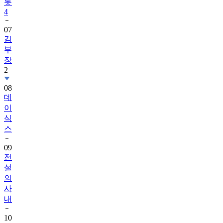
롯
4
07
김
부
장
2
08
데
이
식
스
09
전
설
의
사
내
10