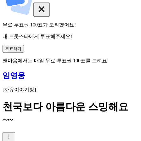
무료 투표권
100
표
가 도착했어요!
내 트롯스타에게 투표해주세요!
투표하기
팬마음에서는
매일
무료 투표권
100
표를 드려요!
임영웅
[
자유이야기방
]
천국보다 아름다운 스밍해요
~~