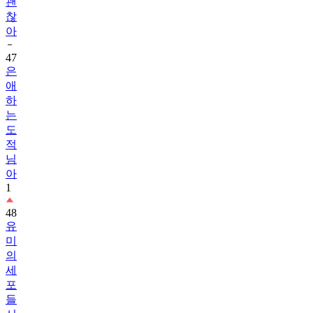
괜
찮
아
47
은
애
하
는
도
적
님
아
1
48
유
미
의
세
포
들