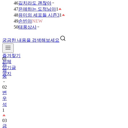
46
길치라도 괜찮아
47
은애하는 도적님아
1
48
유미의 세포들 시즌3
1
49
손빈아
NEW
50
태풍상사
궁금한 내용을 검색해보세요
즐겨찾기
01
전체
임
인기글
영
공지
웅
02
변
우
석
1
03
금