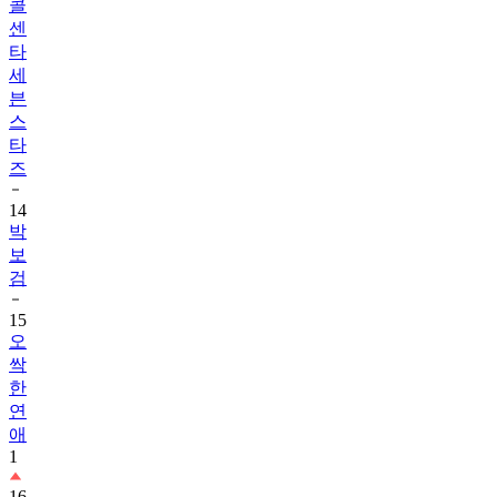
콜
센
타
세
븐
스
타
즈
14
박
보
검
15
오
싹
한
연
애
1
16