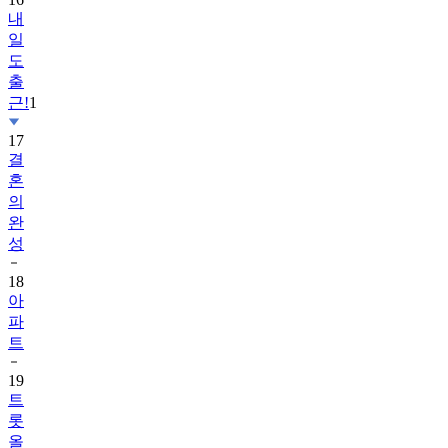
내
일
도
출
근!
1
17
결
혼
의
완
성
18
아
파
트
19
트
롯
올