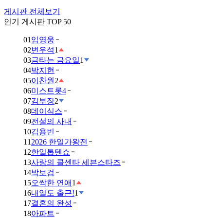
게시판 전체보기
인기 게시판 TOP 50
01
임영웅
02
변우석
1
03
금타는 금요일
1
04
박지현
05
이찬원
2
06
미스트롯4
07
김부장
2
08
데이식스
09
전설의 사내
10
김용빈
11
2026 한일가왕전
12
한일톱텐쇼
13
사랑의 콜센타 세븐스타즈
14
박보검
15
오싹한 연애
1
16
내일도 출근!
1
17
결혼의 완성
18
아파트