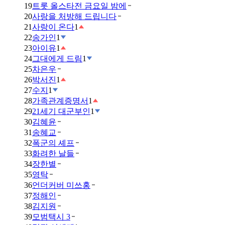
19
트롯 올스타전 금요일 밤에
20
사랑을 처방해 드립니다
21
사랑이 온다
1
22
송가인
1
23
아이유
1
24
그대에게 드림
1
25
차은우
26
박서진
1
27
수지
1
28
가족관계증명서
1
29
21세기 대군부인
1
30
김혜윤
31
송혜교
32
폭군의 셰프
33
화려한 날들
34
장한별
35
영탁
36
언더커버 미쓰홍
37
정해인
38
김지원
39
모범택시 3