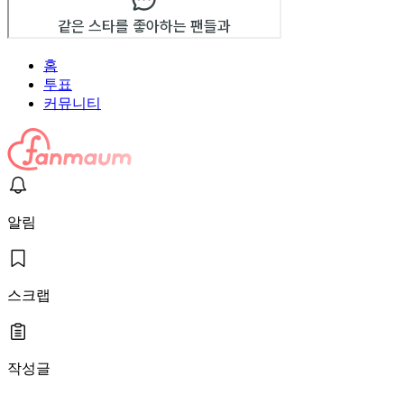
홈
투표
커뮤니티
알림
스크랩
작성글