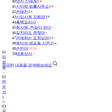
40
멋진 신세계
1
41
신이랑 법률사무소
1
42
손태진
1
43
신입사원 강회장
3
44
흑백요리사
45
취사병, 전설이 되다
46
길치라도 괜찮아
47
은애하는 도적님아
1
48
유미의 세포들 시즌3
1
49
손빈아
NEW
01
50
태풍상사
임
영
궁금한 내용을 검색해보세요
웅
02
변
우
석
1
03
금