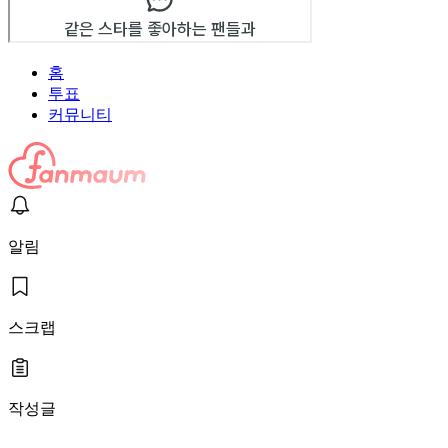
홈
투표
커뮤니티
알림
스크랩
작성글