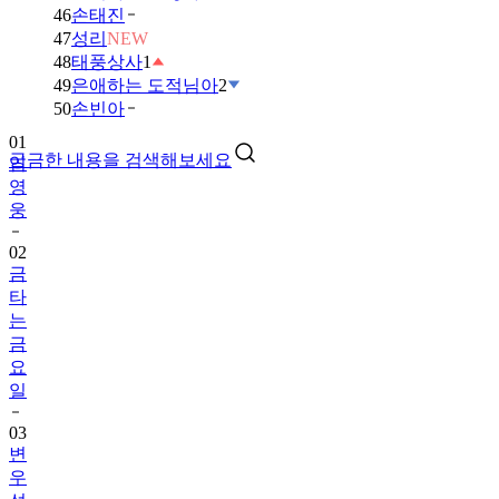
46
손태진
47
성리
NEW
48
태풍상사
1
49
은애하는 도적님아
2
01
50
손빈아
임
영
궁금한 내용을 검색해보세요
웅
02
금
타
는
금
요
일
03
변
우
석