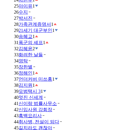
25
아이유
1
26
수지
27
박서진
28
가족관계증명서
1
29
21세기 대군부인
1
30
송혜교
1
31
폭군의 셰프
1
32
김혜윤
2
33
화려한 날들
34
영탁
35
장한별
36
정해인
1
37
언더커버 미쓰홍
1
38
김지원
1
39
모범택시 3
1
40
멋진 신세계
41
신이랑 법률사무소
42
신입사원 강회장
43
흑백요리사
44
취사병, 전설이 되다
45
길치라도 괜찮아