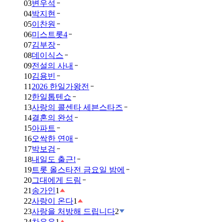
03
변우석
04
박지현
05
이찬원
06
미스트롯4
07
김부장
08
데이식스
09
전설의 사내
10
김용빈
11
2026 한일가왕전
12
한일톱텐쇼
13
사랑의 콜센타 세븐스타즈
14
결혼의 완성
15
아파트
16
오싹한 연애
17
박보검
18
내일도 출근!
19
트롯 올스타전 금요일 밤에
20
그대에게 드림
21
송가인
1
22
사랑이 온다
1
23
사랑을 처방해 드립니다
2
24
차은우
1