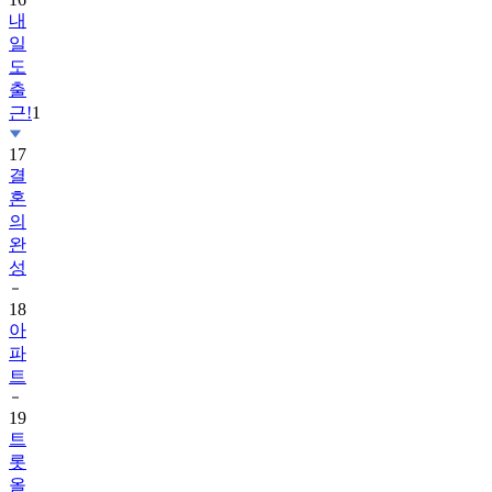
일
도
출
근!
1
17
결
혼
의
완
성
18
아
파
트
19
트
롯
올
스
타