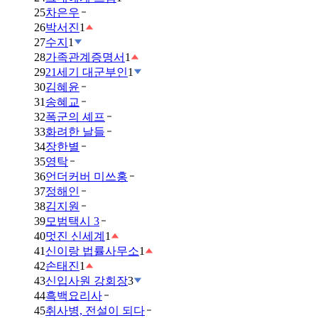
25
차은우
26
박서진
1
27
수지
1
28
가족관계증명서
1
29
21세기 대군부인
1
30
김혜윤
31
송혜교
32
폭군의 셰프
33
화려한 날들
34
장한별
35
영탁
36
언더커버 미쓰홍
37
정해인
38
김지원
39
모범택시 3
40
멋진 신세계
1
41
신이랑 법률사무소
1
42
손태진
1
43
신입사원 강회장
3
44
흑백요리사
45
취사병, 전설이 되다