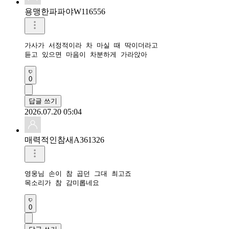
용맹한파파야W116556
가사가 서정적이라 차 마실 때 딱이더라고

듣고 있으면 마음이 차분하게 가라앉아
0
답글 쓰기
2026.07.20 05:04
매력적인참새A361326
영웅님 손이 참 곱던 그대 최고죠 

목소리가 참 감미롭네요 
0