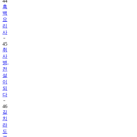
백
요
리
사
45
취
사
병,
전
설
이
되
다
46
길
치
라
도
괜
찮