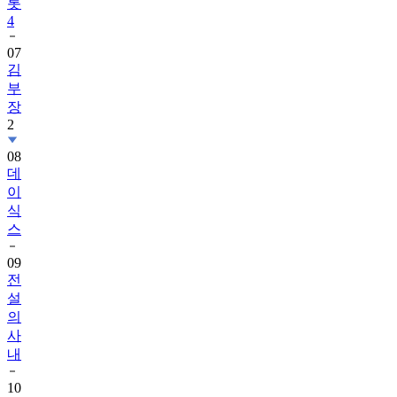
07
김
부
장
2
08
데
이
식
스
09
전
설
의
사
내
10
김
용