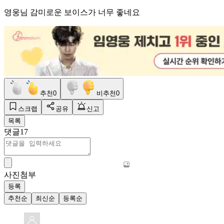
영웅님 감미로운 보이스가 너무 좋네요
추천
0
비추천
0
스크랩
공유
신고
목록
댓글
17
사진첨부
등록
추천순
최신순
등록순