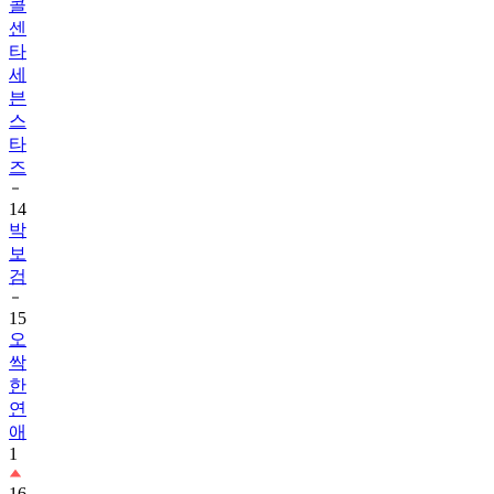
타
세
븐
스
타
즈
14
박
보
검
15
오
싹
한
연
애
1
16
내