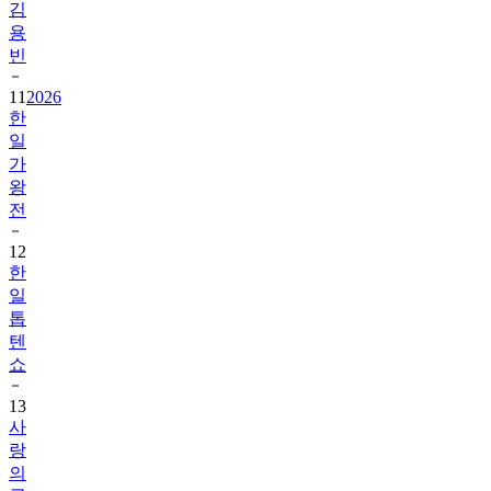
빈
11
2026
한
일
가
왕
전
12
한
일
톱
텐
쇼
13
사
랑
의
콜
센