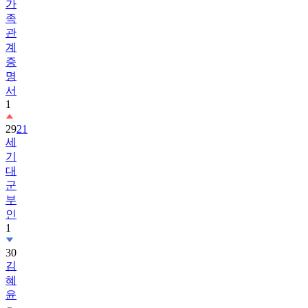
관
계
증
명
서
1
29
21
세
기
대
군
부
인
1
30
김
혜
윤
31