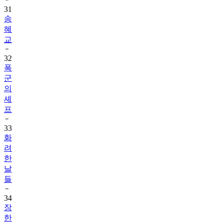
송
혜
교
32
폭
군
의
셰
프
33
화
려
한
날
들
34
장
한
별