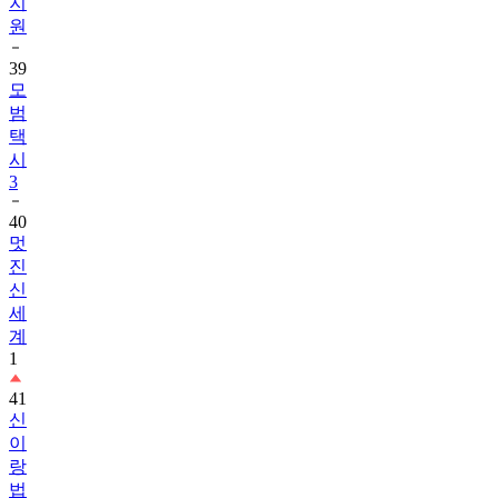
39
모
범
택
시
3
40
멋
진
신
세
계
1
41
신
이
랑
법
률
사