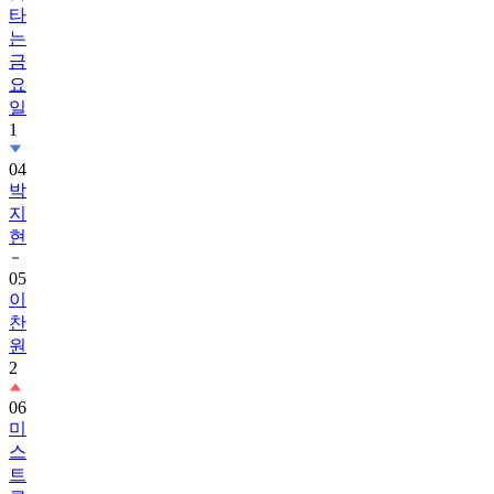
금
요
일
1
04
박
지
현
05
이
찬
원
2
06
미
스
트
롯
4