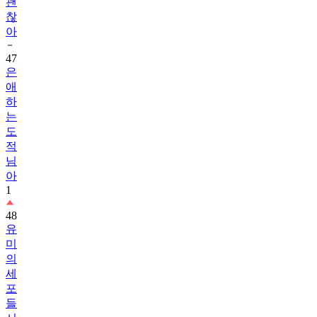
아
47
은
애
하
는
도
적
님
아
1
48
유
미
의
세
포
들
시
즌