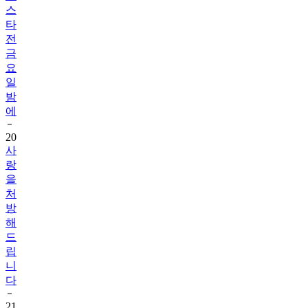
전
금
요
일
밤
에
20
사
랑
을
처
방
해
드
립
니
다
21
사