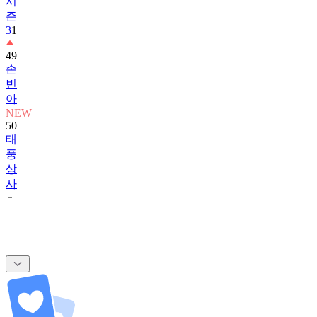
3
1
49
손
빈
아
NEW
50
태
풍
상
사