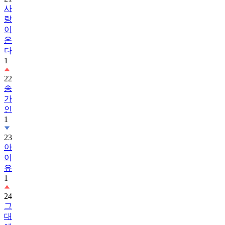
랑
이
온
다
1
22
송
가
인
1
23
아
이
유
1
24
그
대
에
게