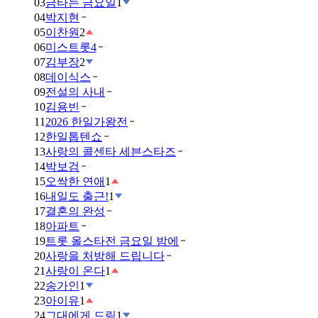
03
금타는 금요일
1
04
박지현
05
이찬원
2
06
미스트롯4
07
김부장
2
08
데이식스
09
전설의 사내
10
김용빈
11
2026 한일가왕전
12
한일톱텐쇼
13
사랑의 콜센타 세븐스타즈
14
박보검
15
오싹한 연애
1
16
내일도 출근!
1
17
결혼의 완성
18
아파트
19
트롯 올스타전 금요일 밤에
20
사랑을 처방해 드립니다
21
사랑이 온다
1
22
송가인
1
23
아이유
1
24
그대에게 드림
1