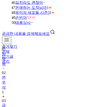
46
길치라도 괜찮아
47
은애하는 도적님아
1
48
유미의 세포들 시즌3
1
49
손빈아
NEW
50
태풍상사
궁금한 내용을 검색해보세요
01
임
즐겨찾기
영
전체
웅
인기글
공지
02
변
우
석
1
03
금
타
는