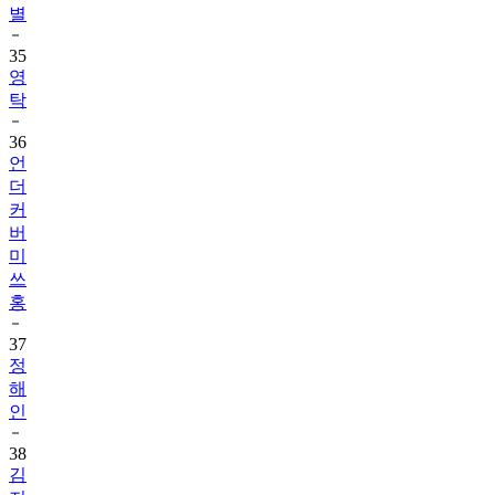
35
영
탁
36
언
더
커
버
미
쓰
홍
37
정
해
인
38
김
지
원