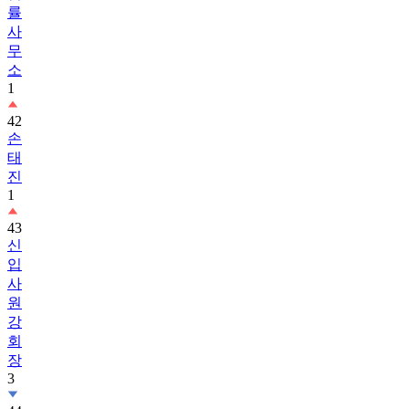
무
소
1
42
손
태
진
1
43
신
입
사
원
강
회
장
3
44
흑