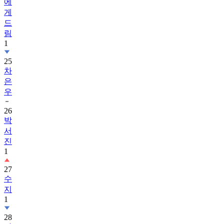
드
림
1
25
차
은
우
26
박
서
진
1
27
수
지
1
28
가
족