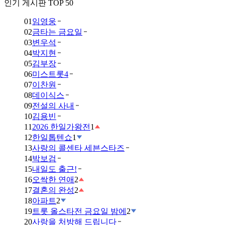
인기 게시판 TOP 50
01
임영웅
02
금타는 금요일
03
변우석
04
박지현
05
김부장
06
미스트롯4
07
이찬원
08
데이식스
09
전설의 사내
10
김용빈
11
2026 한일가왕전
1
12
한일톱텐쇼
1
13
사랑의 콜센타 세븐스타즈
14
박보검
15
내일도 출근!
16
오싹한 연애
2
17
결혼의 완성
2
18
아파트
2
19
트롯 올스타전 금요일 밤에
2
20
사랑을 처방해 드립니다