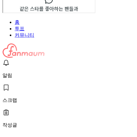
홈
투표
커뮤니티
알림
스크랩
작성글