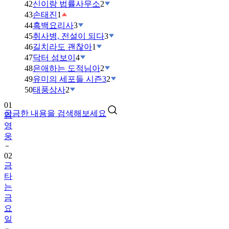
42
신이랑 법률사무소
2
43
손태진
1
44
흑백요리사
3
45
취사병, 전설이 되다
3
46
길치라도 괜찮아
1
47
닥터 섬보이
4
48
은애하는 도적님아
2
49
유미의 세포들 시즌3
2
01
50
태풍상사
2
임
영
궁금한 내용을 검색해보세요
웅
02
금
타
는
금
요
일
03