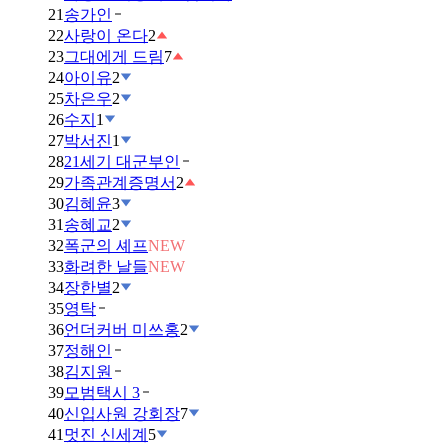
21
송가인
22
사랑이 온다
2
23
그대에게 드림
7
24
아이유
2
25
차은우
2
26
수지
1
27
박서진
1
28
21세기 대군부인
29
가족관계증명서
2
30
김혜윤
3
31
송혜교
2
32
폭군의 셰프
NEW
33
화려한 날들
NEW
34
장한별
2
35
영탁
36
언더커버 미쓰홍
2
37
정해인
38
김지원
39
모범택시 3
40
신입사원 강회장
7
41
멋진 신세계
5