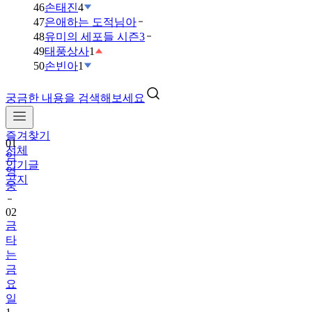
46
손태진
4
47
은애하는 도적님아
48
유미의 세포들 시즌3
49
태풍상사
1
50
손빈아
1
궁금한 내용을 검색해보세요
즐겨찾기
01
전체
임
인기글
영
공지
웅
02
금
타
는
금
요
일