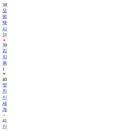
38
모
범
택
시
3
1
39
김
지
원
1
40
멋
진
신
세
계
41
신