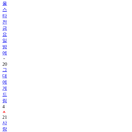
올
스
타
전
금
요
일
밤
에
20
그
대
에
게
드
림
4
21
사
랑