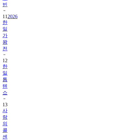
빈
11
2026
한
일
가
왕
전
12
한
일
톱
텐
쇼
13
사
랑
의
콜
센