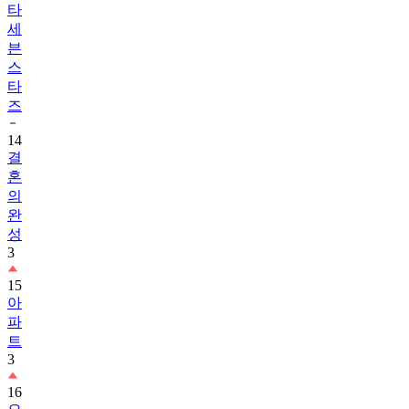
타
세
븐
스
타
즈
14
결
혼
의
완
성
3
15
아
파
트
3
16