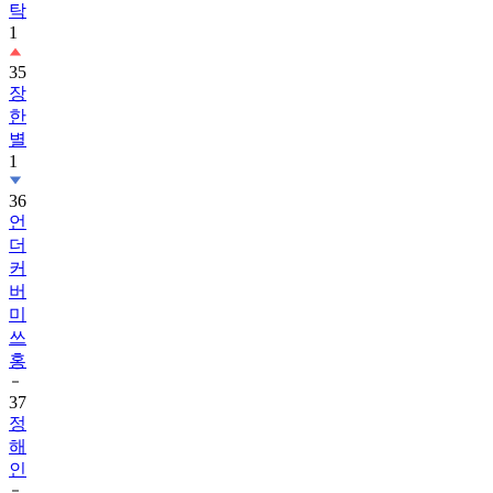
탁
1
35
장
한
별
1
36
언
더
커
버
미
쓰
홍
37
정
해
인