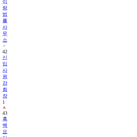
이
랑
법
률
사
무
소
42
신
입
사
원
강
회
장
1
43
흑
백
요