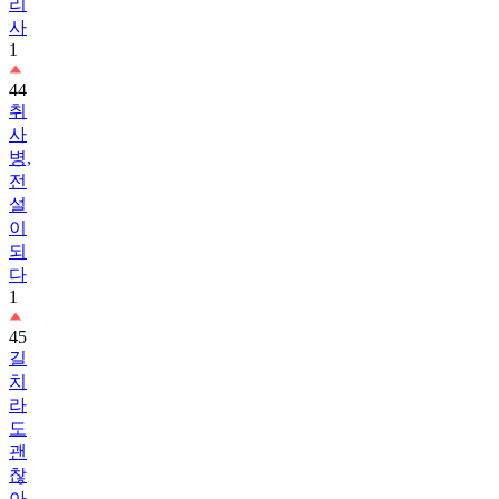
리
사
1
44
취
사
병,
전
설
이
되
다
1
45
길
치
라
도
괜
찮
아