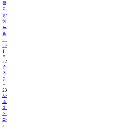
을
처
방
해
드
립
니
다
1
22
송
가
인
23
사
랑
이
온
다
2