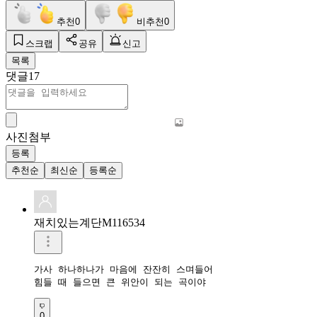
추천
0
비추천
0
스크랩
공유
신고
목록
댓글
17
사진첨부
등록
추천순
최신순
등록순
재치있는계단M116534
가사 하나하나가 마음에 잔잔히 스며들어

힘들 때 들으면 큰 위안이 되는 곡이야
0