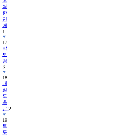
오
싹
한
연
애
1
17
박
보
검
3
18
내
일
도
출
근!
2
19
트
롯