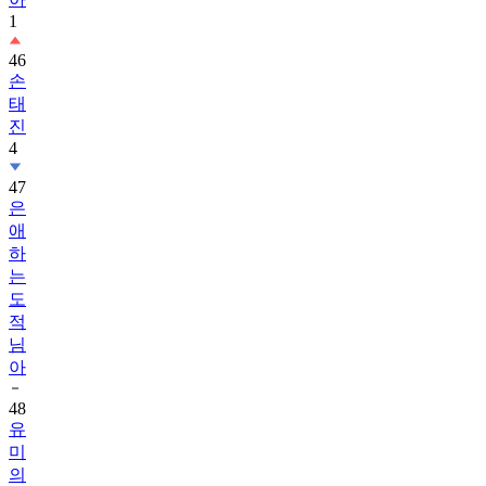
1
46
손
태
진
4
47
은
애
하
는
도
적
님
아
48
유
미
의