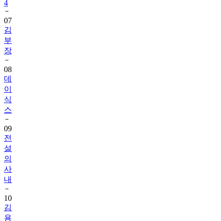
4
07
김
부
장
08
데
이
식
스
09
전
설
의
사
내
10
김
용