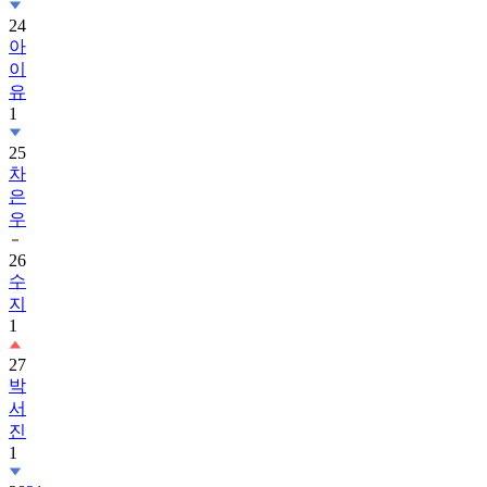
24
아
이
유
1
25
차
은
우
26
수
지
1
27
박
서
진
1