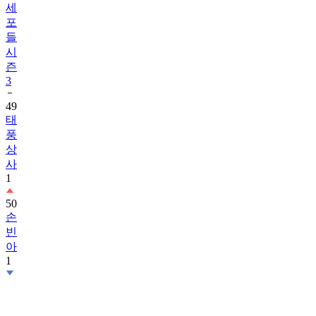
세
포
들
시
즌
3
49
태
풍
상
사
1
50
손
빈
아
1