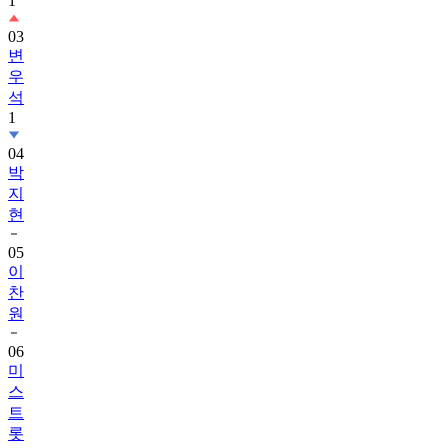
1
03
변
우
석
1
04
박
지
현
05
이
찬
원
06
미
스
트
롯