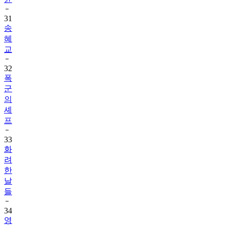
31
송
혜
교
32
폭
군
의
셰
프
33
화
려
한
날
들
34
영