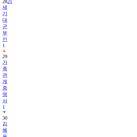
28
21
세
기
대
군
부
인
1
29
가
족
관
계
증
명
서
1
30
김
혜
윤