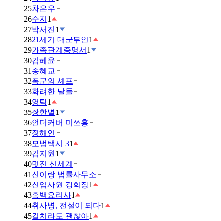
25
차은우
26
수지
1
27
박서진
1
28
21세기 대군부인
1
29
가족관계증명서
1
30
김혜윤
31
송혜교
32
폭군의 셰프
33
화려한 날들
34
영탁
1
35
장한별
1
36
언더커버 미쓰홍
37
정해인
38
모범택시 3
1
39
김지원
1
40
멋진 신세계
41
신이랑 법률사무소
42
신입사원 강회장
1
43
흑백요리사
1
44
취사병, 전설이 되다
1
45
길치라도 괜찮아
1