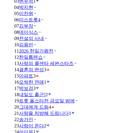
03
변우석
1
04
박지현
05
이찬원
06
미스트롯4
07
김부장
08
데이식스
09
전설의 사내
10
김용빈
11
2026 한일가왕전
12
한일톱텐쇼
13
사랑의 콜센타 세븐스타즈
14
결혼의 완성
3
15
아파트
3
16
오싹한 연애
1
17
박보검
3
18
내일도 출근!
2
19
트롯 올스타전 금요일 밤에
20
그대에게 드림
4
21
사랑을 처방해 드립니다
1
22
송가인
23
사랑이 온다
2
24
아이유
1