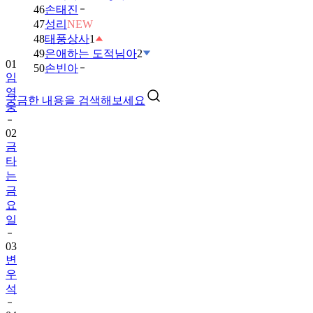
46
손태진
47
성리
NEW
48
태풍상사
1
49
은애하는 도적님아
2
01
50
손빈아
임
영
궁금한 내용을 검색해보세요
웅
02
금
타
는
금
요
일
03
변
우
석