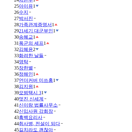
25
아이유
1
26
수지
27
박서진
28
가족관계증명서
1
29
21세기 대군부인
1
30
송혜교
1
31
폭군의 셰프
1
32
김혜윤
2
33
화려한 날들
34
영탁
35
장한별
36
정해인
1
37
언더커버 미쓰홍
1
38
김지원
1
39
모범택시 3
1
40
멋진 신세계
41
신이랑 법률사무소
42
신입사원 강회장
43
흑백요리사
44
취사병, 전설이 되다
45
길치라도 괜찮아