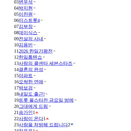
03
변우석
04
박지현
05
이찬원
06
미스트롯4
07
김부장
08
데이식스
09
전설의 사내
10
김용빈
11
2026 한일가왕전
12
한일톱텐쇼
13
사랑의 콜센타 세븐스타즈
14
결혼의 완성
15
아파트
16
오싹한 연애
17
박보검
18
내일도 출근!
19
트롯 올스타전 금요일 밤에
20
그대에게 드림
21
송가인
1
22
사랑이 온다
1
23
사랑을 처방해 드립니다
2
24
차은우
1