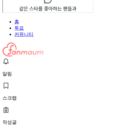
홈
투표
커뮤니티
알림
스크랩
작성글