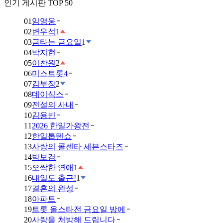
인기 게시판 TOP 50
01
임영웅
02
변우석
1
03
금타는 금요일
1
04
박지현
05
이찬원
2
06
미스트롯4
07
김부장
2
08
데이식스
09
전설의 사내
10
김용빈
11
2026 한일가왕전
12
한일톱텐쇼
13
사랑의 콜센타 세븐스타즈
14
박보검
15
오싹한 연애
1
16
내일도 출근!
1
17
결혼의 완성
18
아파트
19
트롯 올스타전 금요일 밤에
20
사랑을 처방해 드립니다