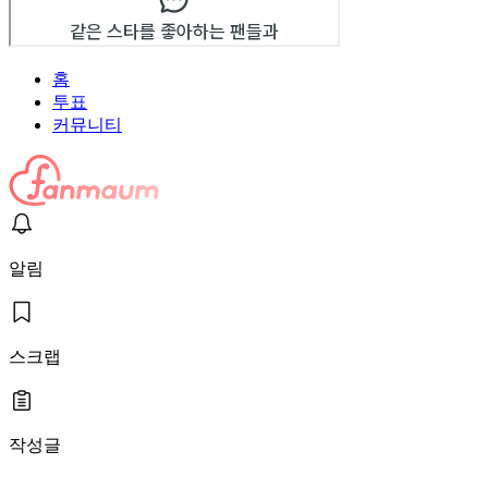
홈
투표
커뮤니티
알림
스크랩
작성글