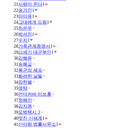
21
사랑이 온다
1
22
송가인
1
23
아이유
1
24
그대에게 드림
1
25
차은우
26
박서진
1
27
수지
1
28
가족관계증명서
1
29
21세기 대군부인
1
30
김혜윤
31
송혜교
32
폭군의 셰프
33
화려한 날들
34
장한별
35
영탁
36
언더커버 미쓰홍
37
정해인
38
김지원
39
모범택시 3
40
멋진 신세계
1
41
신이랑 법률사무소
1