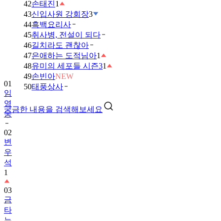
42
손태진
1
43
신입사원 강회장
3
44
흑백요리사
45
취사병, 전설이 되다
46
길치라도 괜찮아
47
은애하는 도적님아
1
48
유미의 세포들 시즌3
1
49
손빈아
NEW
01
50
태풍상사
임
영
궁금한 내용을 검색해보세요
웅
02
변
우
석
1
03
금
타
는