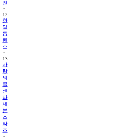
전
12
한
일
톱
텐
쇼
13
사
랑
의
콜
센
타
세
븐
스
타
즈