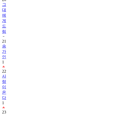
그
대
에
게
드
림
21
송
가
인
1
22
사
랑
이
온
다
1
23