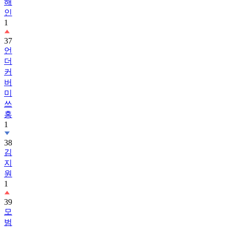
해
인
1
37
언
더
커
버
미
쓰
홍
1
38
김
지
원
1
39
모
범