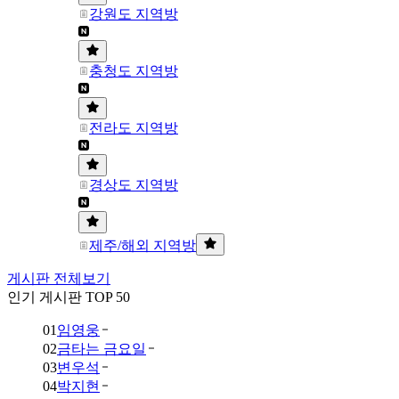
강원도 지역방
충청도 지역방
전라도 지역방
경상도 지역방
제주/해외 지역방
게시판 전체보기
인기 게시판 TOP 50
01
임영웅
02
금타는 금요일
03
변우석
04
박지현