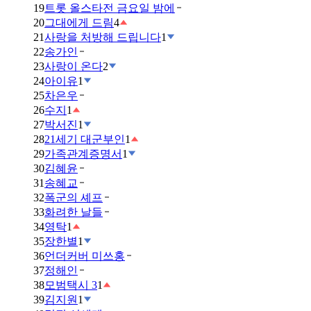
19
트롯 올스타전 금요일 밤에
20
그대에게 드림
4
21
사랑을 처방해 드립니다
1
22
송가인
23
사랑이 온다
2
24
아이유
1
25
차은우
26
수지
1
27
박서진
1
28
21세기 대군부인
1
29
가족관계증명서
1
30
김혜윤
31
송혜교
32
폭군의 셰프
33
화려한 날들
34
영탁
1
35
장한별
1
36
언더커버 미쓰홍
37
정해인
38
모범택시 3
1
39
김지원
1