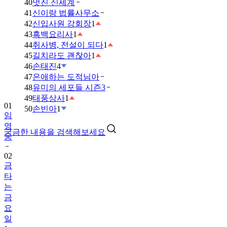
40
멋진 신세계
41
신이랑 법률사무소
42
신입사원 강회장
1
43
흑백요리사
1
44
취사병, 전설이 되다
1
45
길치라도 괜찮아
1
46
손태진
4
47
은애하는 도적님아
48
유미의 세포들 시즌3
49
태풍상사
1
01
50
손빈아
1
임
영
궁금한 내용을 검색해보세요
웅
02
금
타
는
금
요
일