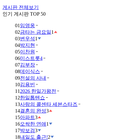
게시판 전체보기
인기 게시판 TOP 50
01
임영웅
02
금타는 금요일
1
03
변우석
1
04
박지현
05
이찬원
06
미스트롯4
07
김부장
08
데이식스
09
전설의 사내
10
김용빈
11
2026 한일가왕전
12
한일톱텐쇼
13
사랑의 콜센타 세븐스타즈
14
결혼의 완성
3
15
아파트
3
16
오싹한 연애
1
17
박보검
3
18
내일도 출근!
2