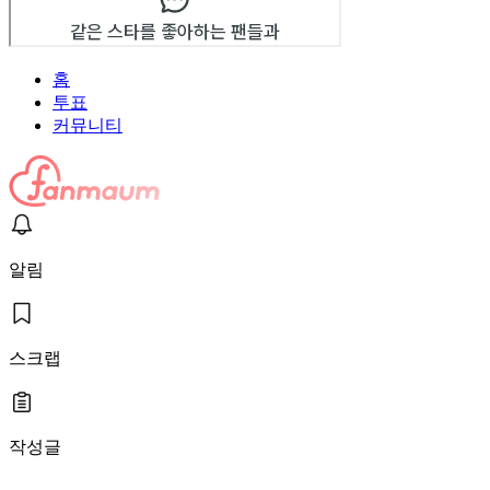
홈
투표
커뮤니티
알림
스크랩
작성글