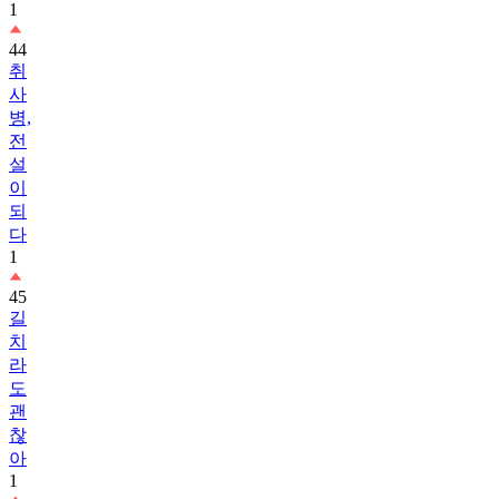
1
44
취
사
병,
전
설
이
되
다
1
45
길
치
라
도
괜
찮
아
1