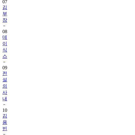
07
김
부
장
08
데
이
식
스
09
전
설
의
사
내
10
김
용
빈