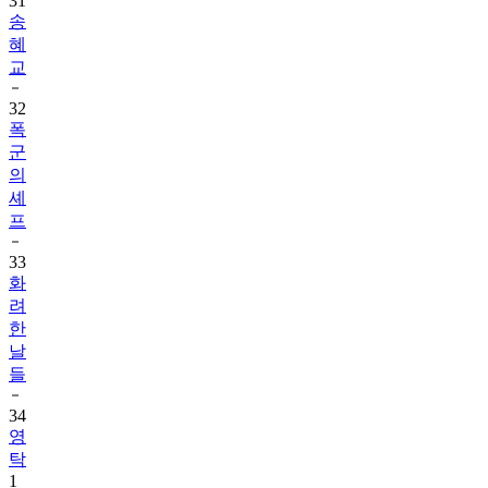
31
송
혜
교
32
폭
군
의
셰
프
33
화
려
한
날
들
34
영
탁
1