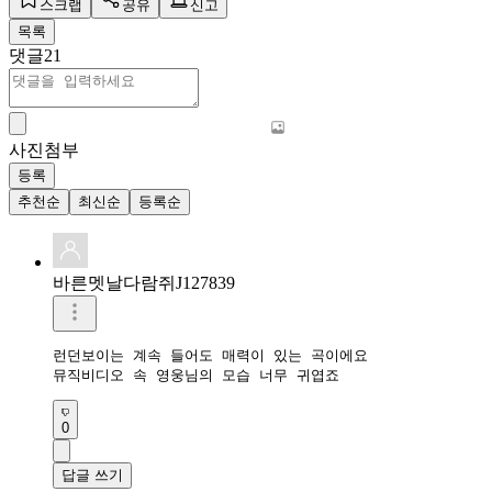
스크랩
공유
신고
목록
댓글
21
사진첨부
등록
추천순
최신순
등록순
바른멧날다람쥐J127839
런던보이는 계속 들어도 매력이 있는 곡이에요

뮤직비디오 속 영웅님의 모습 너무 귀엽죠
0
답글 쓰기