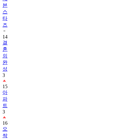
븐
스
타
즈
14
결
혼
의
완
성
3
15
아
파
트
3
16
오
싹