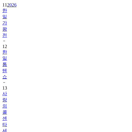
11
2026
한
일
가
왕
전
12
한
일
톱
텐
쇼
13
사
랑
의
콜
센
타
세