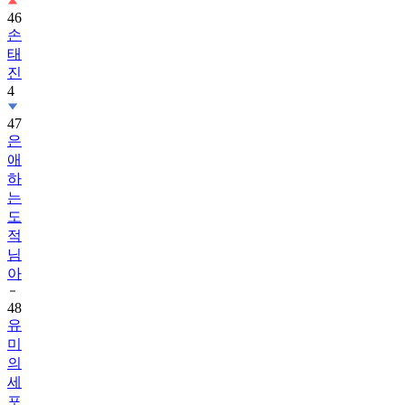
46
손
태
진
4
47
은
애
하
는
도
적
님
아
48
유
미
의
세
포