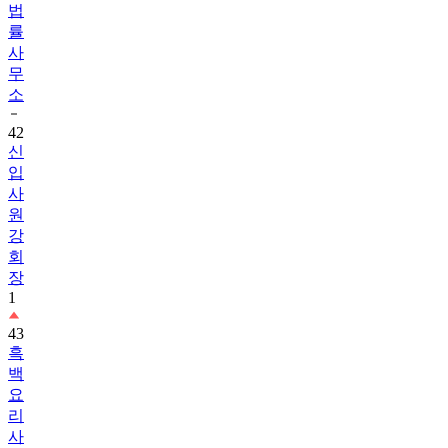
법
률
사
무
소
42
신
입
사
원
강
회
장
1
43
흑
백
요
리
사