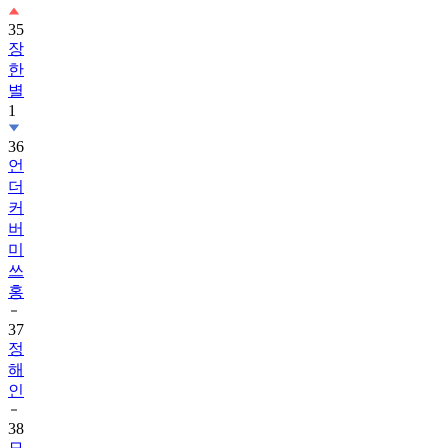
35
장
한
별
1
36
언
더
커
버
미
쓰
홍
37
정
해
인
38
모