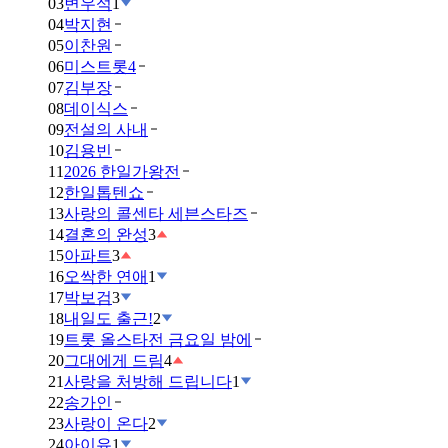
03
변우석
1
04
박지현
05
이찬원
06
미스트롯4
07
김부장
08
데이식스
09
전설의 사내
10
김용빈
11
2026 한일가왕전
12
한일톱텐쇼
13
사랑의 콜센타 세븐스타즈
14
결혼의 완성
3
15
아파트
3
16
오싹한 연애
1
17
박보검
3
18
내일도 출근!
2
19
트롯 올스타전 금요일 밤에
20
그대에게 드림
4
21
사랑을 처방해 드립니다
1
22
송가인
23
사랑이 온다
2
24
아이유
1