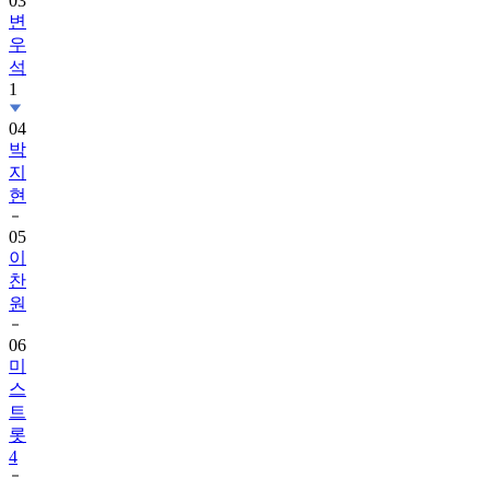
03
변
우
석
1
04
박
지
현
05
이
찬
원
06
미
스
트
롯
4