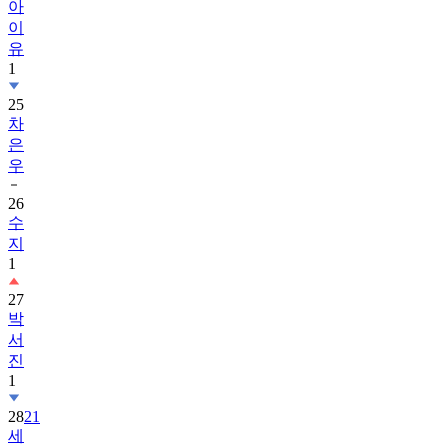
아
이
유
1
25
차
은
우
26
수
지
1
27
박
서
진
1
28
21
세