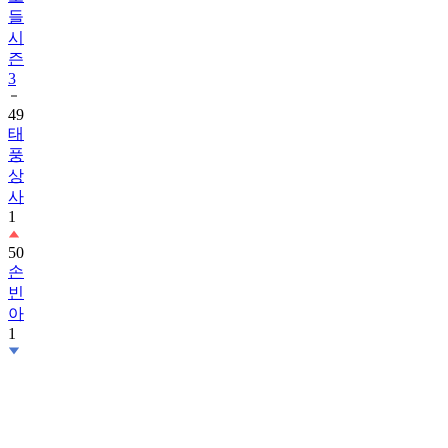
들
시
즌
3
49
태
풍
상
사
1
50
손
빈
아
1