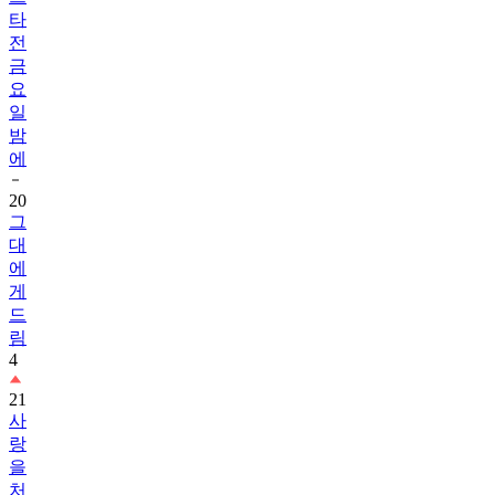
타
전
금
요
일
밤
에
20
그
대
에
게
드
림
4
21
사
랑
을
처