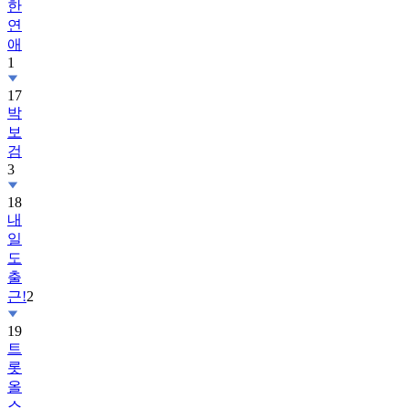
한
연
애
1
17
박
보
검
3
18
내
일
도
출
근!
2
19
트
롯
올
스