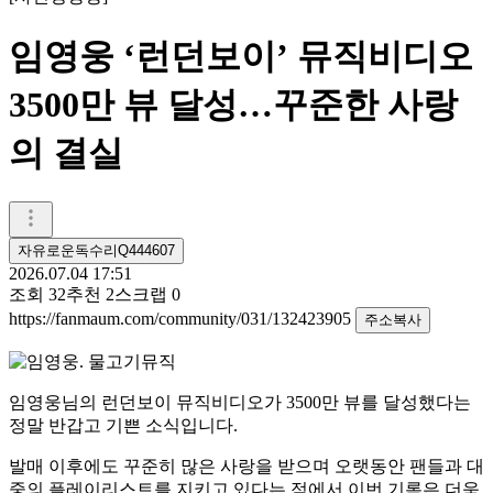
임영웅 ‘런던보이’ 뮤직비디오
3500만 뷰 달성…꾸준한 사랑
의 결실
자유로운독수리Q444607
2026.07.04 17:51
조회
32
추천
2
스크랩
0
https://fanmaum.com/community/031/132423905
주소복사
임영웅
님의
런던보이
뮤직비디오가 3500만 뷰를 달성했다는
정말 반갑고 기쁜 소식입니다.
발매 이후에도 꾸준히 많은 사랑을 받으며 오랫동안 팬들과 대
중의 플레이리스트를 지키고 있다는 점에서 이번 기록은 더욱