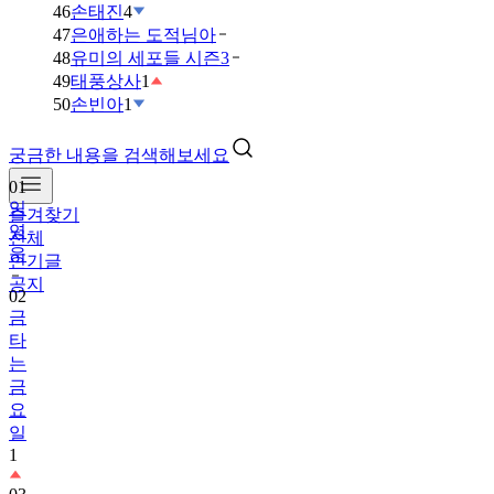
46
손태진
4
47
은애하는 도적님아
48
유미의 세포들 시즌3
49
태풍상사
1
50
손빈아
1
궁금한 내용을 검색해보세요
01
임
즐겨찾기
영
전체
웅
인기글
공지
02
금
타
는
금
요
일
1