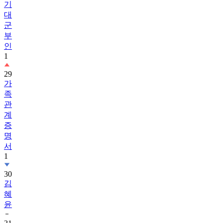
기
대
군
부
인
1
29
가
족
관
계
증
명
서
1
30
김
혜
윤