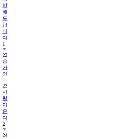
방
해
드
립
니
다
1
22
송
가
인
23
사
랑
이
온
다
2
24