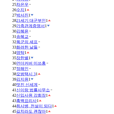
25
차은우
26
수지
1
27
박서진
1
28
21세기 대군부인
1
29
가족관계증명서
1
30
김혜윤
31
송혜교
32
폭군의 셰프
33
화려한 날들
34
영탁
1
35
장한별
1
36
언더커버 미쓰홍
37
정해인
38
모범택시 3
1
39
김지원
1
40
멋진 신세계
41
신이랑 법률사무소
42
신입사원 강회장
1
43
흑백요리사
1
44
취사병, 전설이 되다
1
45
길치라도 괜찮아
1