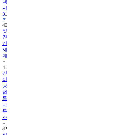
택
시
3
1
40
멋
진
신
세
계
41
신
이
랑
법
률
사
무
소
42
신