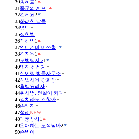
30
송혜교
1
31
폭군의 셰프
1
32
김혜윤
2
33
화려한 날들
34
영탁
35
장한별
36
정해인
1
37
언더커버 미쓰홍
1
38
김지원
1
39
모범택시 3
1
40
멋진 신세계
41
신이랑 법률사무소
42
신입사원 강회장
43
흑백요리사
44
취사병, 전설이 되다
45
길치라도 괜찮아
46
손태진
47
성리
NEW
48
태풍상사
1
49
은애하는 도적님아
2
50
손빈아