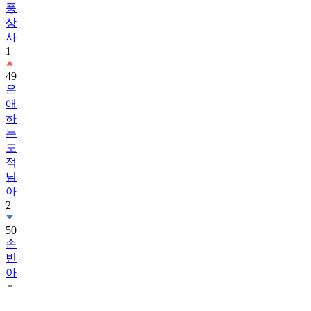
풍
상
사
1
49
은
애
하
는
도
적
님
아
2
50
손
빈
아