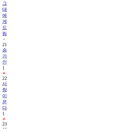
그
대
에
게
드
림
21
송
가
인
1
22
사
랑
이
온
다
1
23