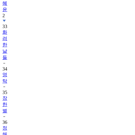
혜
윤
2
33
화
려
한
날
들
34
영
탁
35
장
한
별
36
정
해