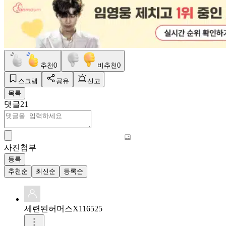
추천
0
비추천
0
스크랩
공유
신고
목록
댓글
21
사진첨부
등록
추천순
최신순
등록순
세련된허머스X116525