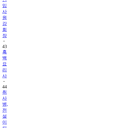
입
사
원
강
회
장
43
흑
백
요
리
사
44
취
사
병,
전
설
이