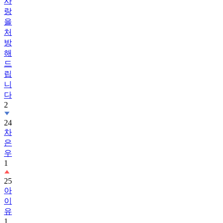
사
랑
을
처
방
해
드
립
니
다
2
24
차
은
우
1
25
아
이
유
1