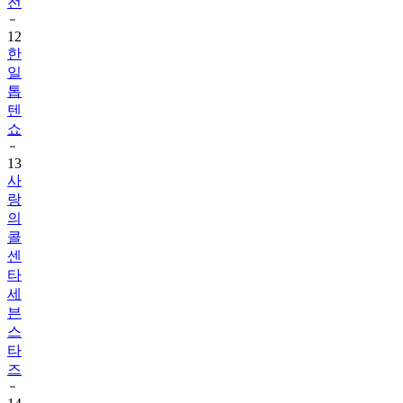
전
12
한
일
톱
텐
쇼
13
사
랑
의
콜
센
타
세
븐
스
타
즈