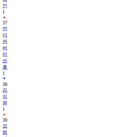
인
1
37
언
더
커
버
미
쓰
홍
1
38
김
지
원
1
39
모
범