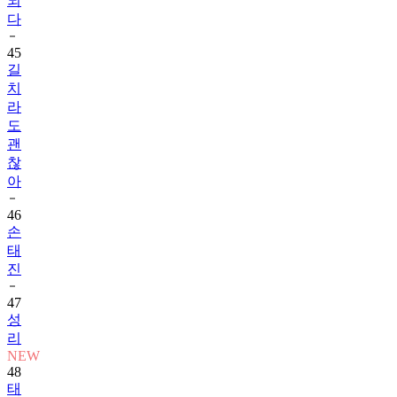
되
다
45
길
치
라
도
괜
찮
아
46
손
태
진
47
성
리
NEW
48
태