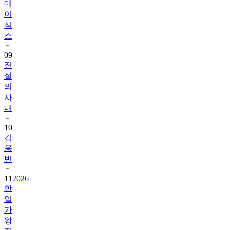
데
이
식
스
09
전
설
의
사
내
10
김
용
빈
11
2026
한
일
가
왕