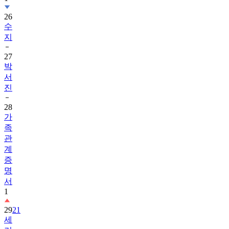
26
수
지
27
박
서
진
28
가
족
관
계
증
명
서
1
29
21
세