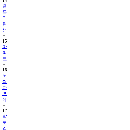
14
결
혼
의
완
성
15
아
파
트
16
오
싹
한
연
애
17
박
보
검