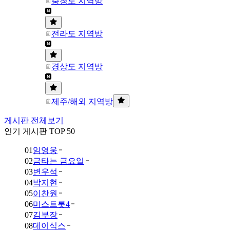
충청도 지역방
전라도 지역방
경상도 지역방
제주/해외 지역방
게시판 전체보기
인기 게시판 TOP 50
01
임영웅
02
금타는 금요일
03
변우석
04
박지현
05
이찬원
06
미스트롯4
07
김부장
08
데이식스