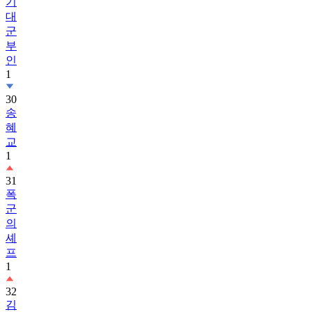
기
대
군
부
인
1
30
송
혜
교
1
31
폭
군
의
셰
프
1
32
김