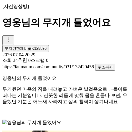
[
사진영상방
]
영웅님의 무지개 들었어요
부지런한제비꽃K129876
2026.07.04 20:29
조회
34
추천
0
스크랩
0
https://fanmaum.com/community/031/132429458
주소복사
영웅님의 무지개 들었어요
무거웠던 마음의 짐을 내려놓고 가벼운 발걸음으로 나들이를
떠나는 기분입니다. 산뜻한 리듬에 맞춰 몸을 흔들다 보면, 우
울했던 기분은 어느새 사라지고 삶의 활력이 생겨나네요