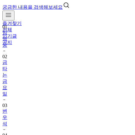
궁금한 내용을 검색해보세요
즐겨찾기
01
전체
임
인기글
영
공지
웅
02
금
타
는
금
요
일
03
변
우
석