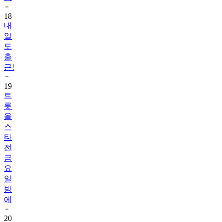
18
내
일
도
출
근!
19
트
롯
올
스
타
전
금
요
일
밤
에
20