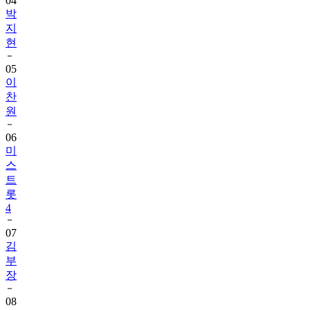
04
박
지
현
05
이
찬
원
06
미
스
트
롯
4
07
김
부
장
08