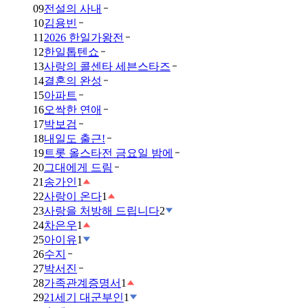
09
전설의 사내
10
김용빈
11
2026 한일가왕전
12
한일톱텐쇼
13
사랑의 콜센타 세븐스타즈
14
결혼의 완성
15
아파트
16
오싹한 연애
17
박보검
18
내일도 출근!
19
트롯 올스타전 금요일 밤에
20
그대에게 드림
21
송가인
1
22
사랑이 온다
1
23
사랑을 처방해 드립니다
2
24
차은우
1
25
아이유
1
26
수지
27
박서진
28
가족관계증명서
1
29
21세기 대군부인
1