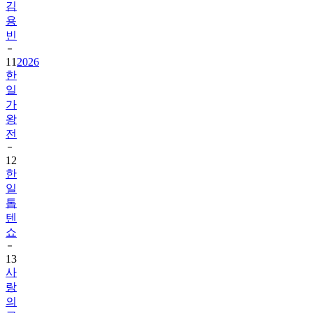
김
용
빈
11
2026
한
일
가
왕
전
12
한
일
톱
텐
쇼
13
사
랑
의