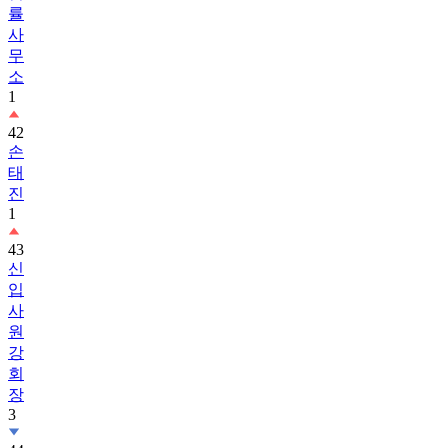
률
사
무
소
1
42
손
태
진
1
43
신
입
사
원
강
회
장
3