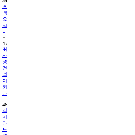
44
흑
백
요
리
사
45
취
사
병,
전
설
이
되
다
46
길
치
라
도