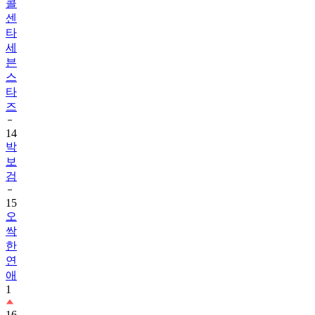
콜
센
타
세
븐
스
타
즈
14
박
보
검
15
오
싹
한
연
애
1
16