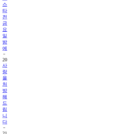
스
타
전
금
요
일
밤
에
20
사
랑
을
처
방
해
드
립
니
다
21