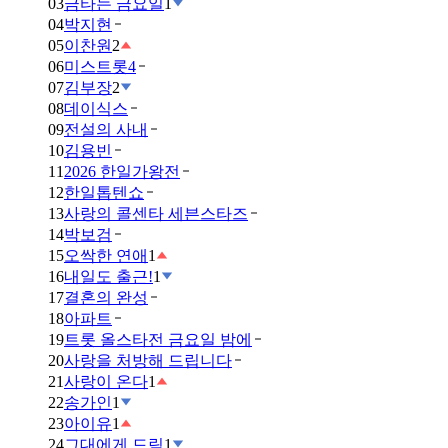
03
금타는 금요일
1
04
박지현
05
이찬원
2
06
미스트롯4
07
김부장
2
08
데이식스
09
전설의 사내
10
김용빈
11
2026 한일가왕전
12
한일톱텐쇼
13
사랑의 콜센타 세븐스타즈
14
박보검
15
오싹한 연애
1
16
내일도 출근!
1
17
결혼의 완성
18
아파트
19
트롯 올스타전 금요일 밤에
20
사랑을 처방해 드립니다
21
사랑이 온다
1
22
송가인
1
23
아이유
1
24
그대에게 드림
1