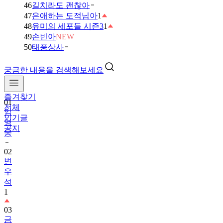
46
길치라도 괜찮아
47
은애하는 도적님아
1
48
유미의 세포들 시즌3
1
49
손빈아
NEW
50
태풍상사
궁금한 내용을 검색해보세요
즐겨찾기
01
전체
임
인기글
영
공지
웅
02
변
우
석
1
03
금