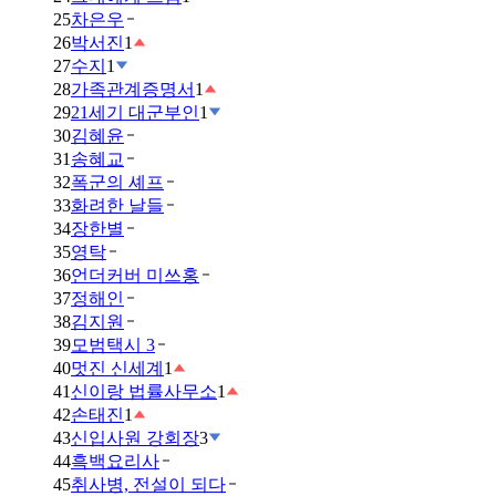
25
차은우
26
박서진
1
27
수지
1
28
가족관계증명서
1
29
21세기 대군부인
1
30
김혜윤
31
송혜교
32
폭군의 셰프
33
화려한 날들
34
장한별
35
영탁
36
언더커버 미쓰홍
37
정해인
38
김지원
39
모범택시 3
40
멋진 신세계
1
41
신이랑 법률사무소
1
42
손태진
1
43
신입사원 강회장
3
44
흑백요리사
45
취사병, 전설이 되다