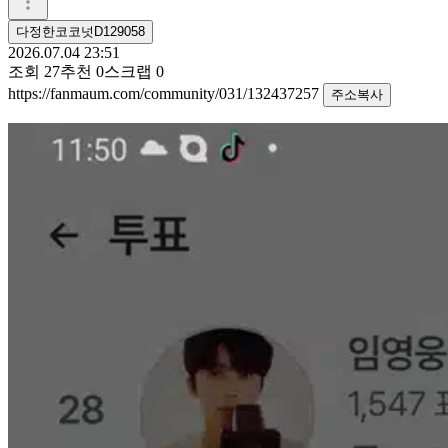
다정한코코넛D129058
2026.07.04 23:51
조회
27
추천
0
스크랩
0
https://fanmaum.com/community/031/132437257
주소복사