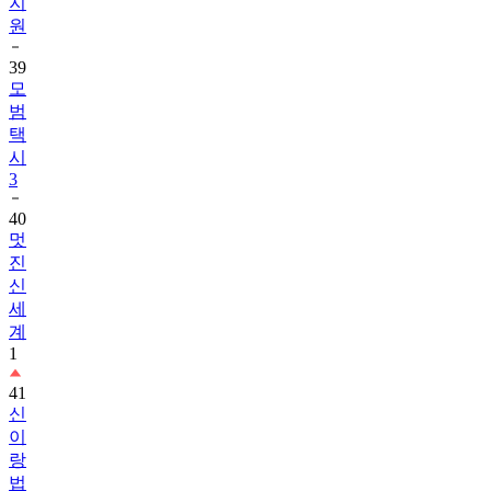
지
원
39
모
범
택
시
3
40
멋
진
신
세
계
1
41
신
이
랑
법