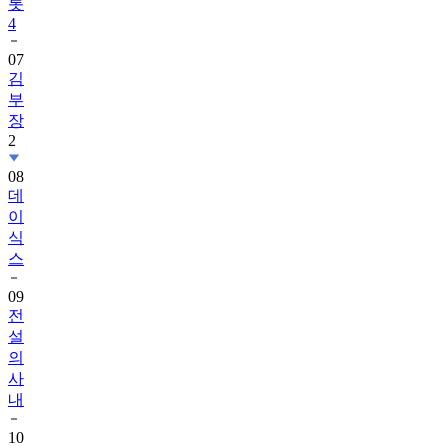
롯
4
07
김
부
장
2
08
데
이
식
스
09
전
설
의
사
내
10