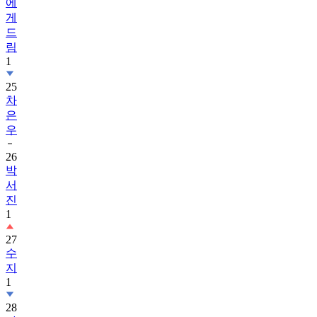
에
게
드
림
1
25
차
은
우
26
박
서
진
1
27
수
지
1
28