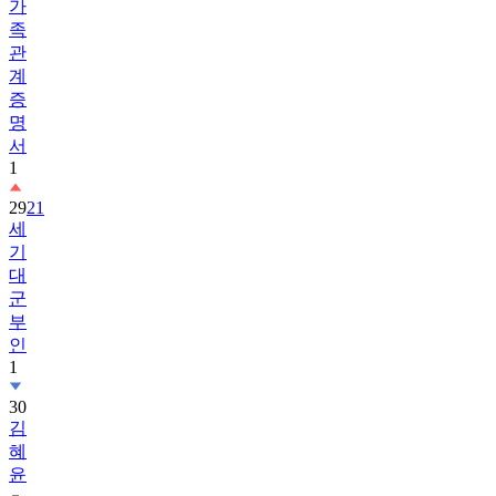
가
족
관
계
증
명
서
1
29
21
세
기
대
군
부
인
1
30
김
혜
윤