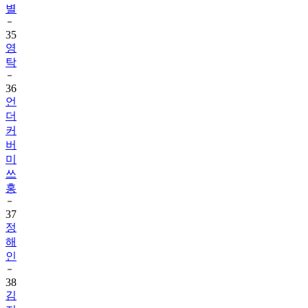
별
35
영
탁
36
언
더
커
버
미
쓰
홍
37
정
해
인
38
김