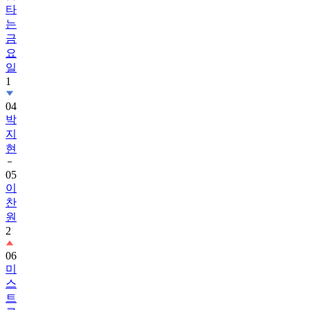
타
는
금
요
일
1
04
박
지
현
05
이
찬
원
2
06
미
스
트