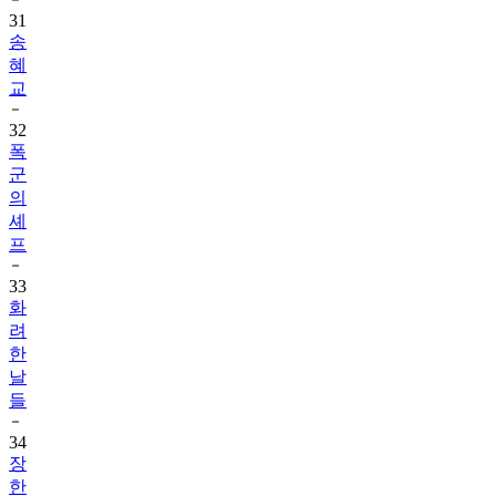
31
송
혜
교
32
폭
군
의
셰
프
33
화
려
한
날
들
34
장
한