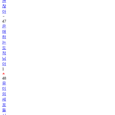
괜
찮
아
47
은
애
하
는
도
적
님
아
1
48
유
미
의
세
포
들