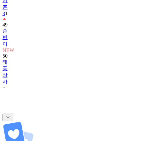
시
즌
3
1
49
손
빈
아
NEW
50
태
풍
상
사