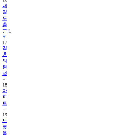
내
일
도
출
근!
1
17
결
혼
의
완
성
18
아
파
트
19
트
롯
올