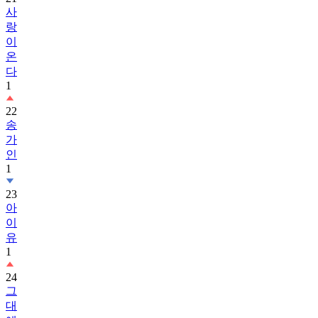
사
랑
이
온
다
1
22
송
가
인
1
23
아
이
유
1
24
그
대