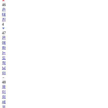
46
손
태
진
4
47
은
애
하
는
도
적
님
아
48
유
미
의
세
포