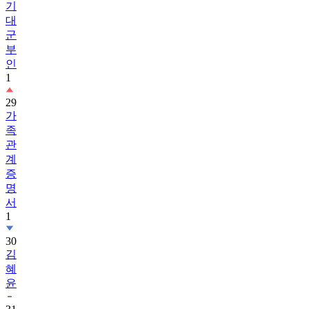
기
대
군
부
인
1
29
가
족
관
계
증
명
서
1
30
김
혜
윤