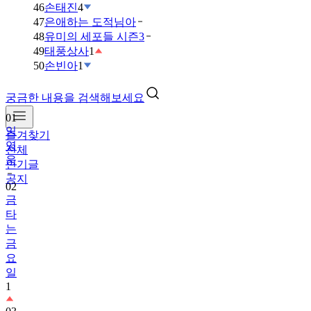
46
손태진
4
47
은애하는 도적님아
48
유미의 세포들 시즌3
49
태풍상사
1
50
손빈아
1
궁금한 내용을 검색해보세요
01
임
즐겨찾기
영
전체
웅
인기글
공지
02
금
타
는
금
요
일
1