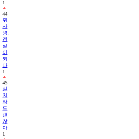
1
44
취
사
병,
전
설
이
되
다
1
45
길
치
라
도
괜
찮
아
1