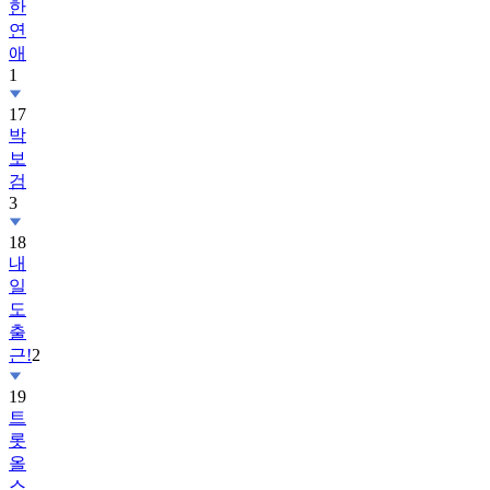
한
연
애
1
17
박
보
검
3
18
내
일
도
출
근!
2
19
트
롯
올
스