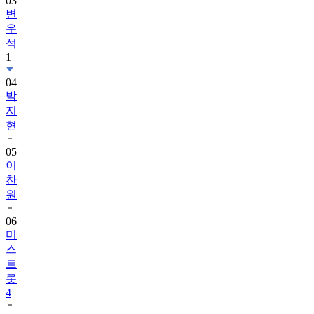
03
변
우
석
1
04
박
지
현
05
이
찬
원
06
미
스
트
롯
4