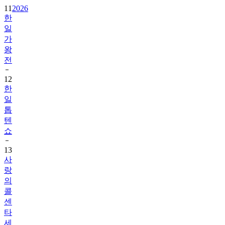
11
2026
한
일
가
왕
전
12
한
일
톱
텐
쇼
13
사
랑
의
콜
센
타
세