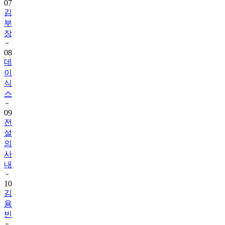
07
김
부
장
08
데
이
식
스
09
전
설
의
사
내
10
김
용
빈