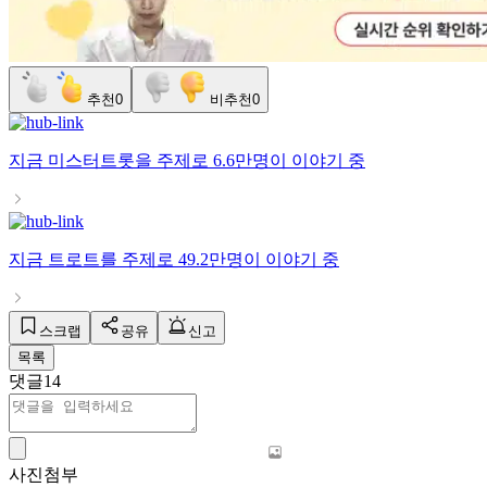
추천
0
비추천
0
지금
미스터트롯
을 주제로
6.6만명
이 이야기 중
지금
트로트
를 주제로
49.2만명
이 이야기 중
스크랩
공유
신고
목록
댓글
14
사진첨부