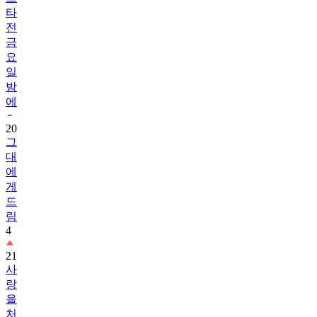
타
전
금
요
일
밤
에
20
그
대
에
게
드
림
4
21
사
랑
을
처