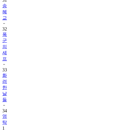
31
송
혜
교
32
폭
군
의
셰
프
33
화
려
한
날
들
34
영
탁
1