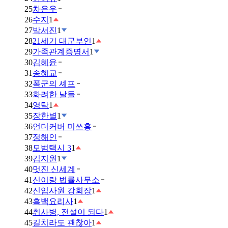
25
차은우
26
수지
1
27
박서진
1
28
21세기 대군부인
1
29
가족관계증명서
1
30
김혜윤
31
송혜교
32
폭군의 셰프
33
화려한 날들
34
영탁
1
35
장한별
1
36
언더커버 미쓰홍
37
정해인
38
모범택시 3
1
39
김지원
1
40
멋진 신세계
41
신이랑 법률사무소
42
신입사원 강회장
1
43
흑백요리사
1
44
취사병, 전설이 되다
1
45
길치라도 괜찮아
1