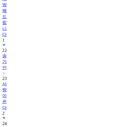
방
해
드
립
니
다
1
22
송
가
인
23
사
랑
이
온
다
2
24