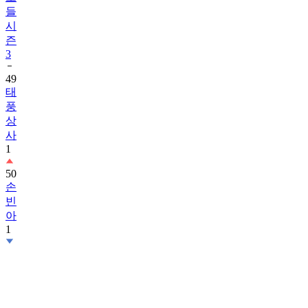
들
시
즌
3
49
태
풍
상
사
1
50
손
빈
아
1