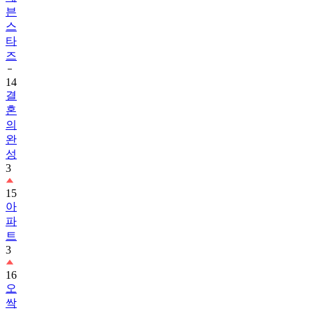
븐
스
타
즈
14
결
혼
의
완
성
3
15
아
파
트
3
16
오
싹