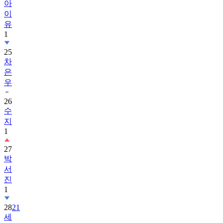
아
이
유
1
25
차
은
우
26
수
지
1
27
박
서
진
1
28
21
세