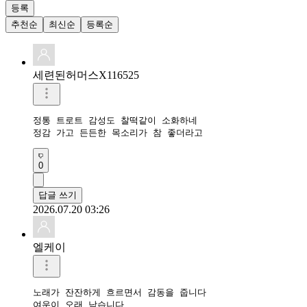
등록
추천순
최신순
등록순
세련된허머스X116525
정통 트로트 감성도 찰떡같이 소화하네

정감 가고 든든한 목소리가 참 좋더라고
0
답글 쓰기
2026.07.20 03:26
엘케이
노래가 잔잔하게 흐르면서 감동을 줍니다

여운이 오래 남습니다