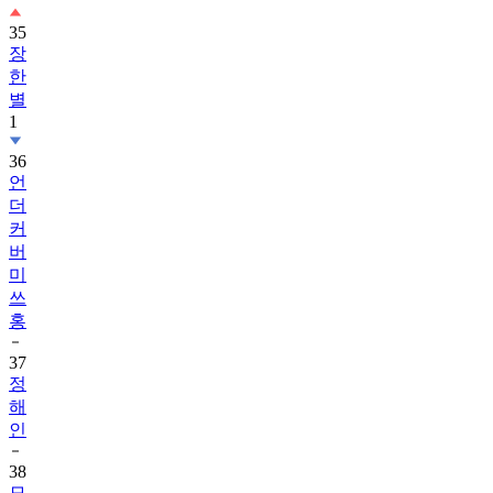
35
장
한
별
1
36
언
더
커
버
미
쓰
홍
37
정
해
인
38
모