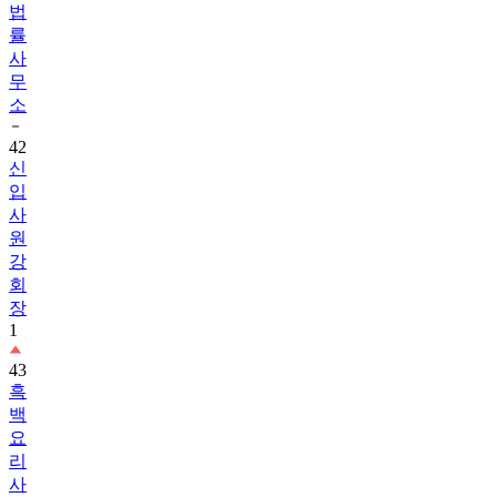
법
률
사
무
소
42
신
입
사
원
강
회
장
1
43
흑
백
요
리
사