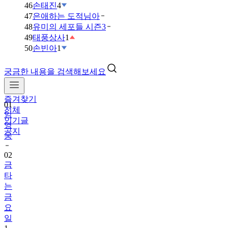
46
손태진
4
47
은애하는 도적님아
48
유미의 세포들 시즌3
49
태풍상사
1
50
손빈아
1
궁금한 내용을 검색해보세요
즐겨찾기
01
전체
임
인기글
영
공지
웅
02
금
타
는
금
요
일