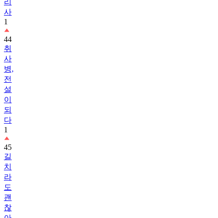
리
사
1
44
취
사
병,
전
설
이
되
다
1
45
길
치
라
도
괜
찮
아