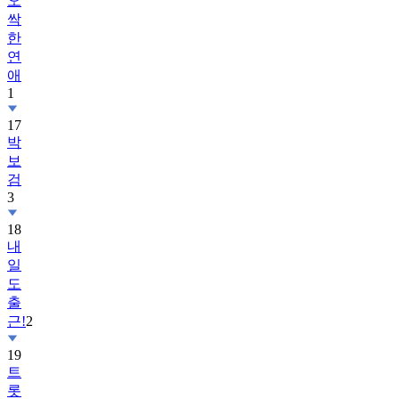
오
싹
한
연
애
1
17
박
보
검
3
18
내
일
도
출
근!
2
19
트
롯