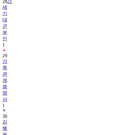
28
21
세
기
대
군
부
인
1
29
가
족
관
계
증
명
서
1
30
김
혜
윤