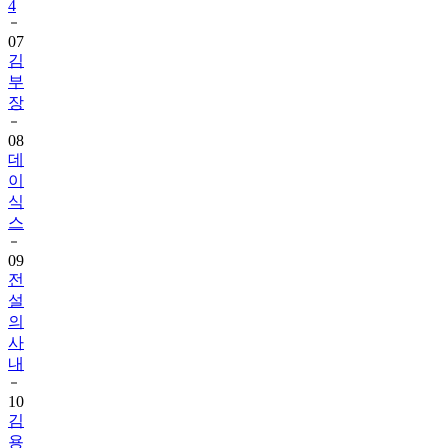
4
07
김
부
장
08
데
이
식
스
09
전
설
의
사
내
10
김
용