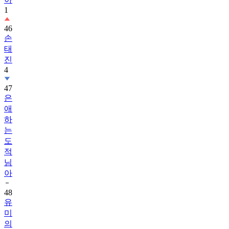
1
46
손
태
진
4
47
은
애
하
는
도
적
님
아
48
유
미
의