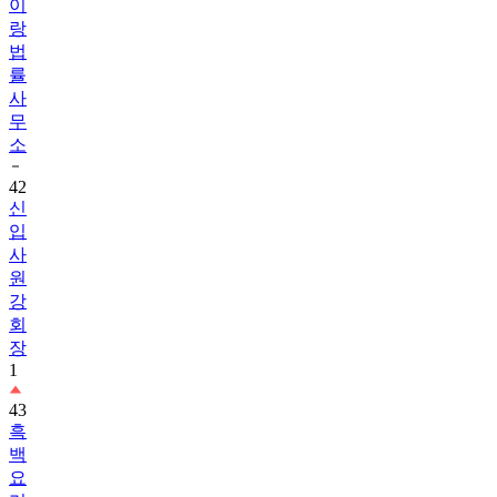
이
랑
법
률
사
무
소
42
신
입
사
원
강
회
장
1
43
흑
백
요