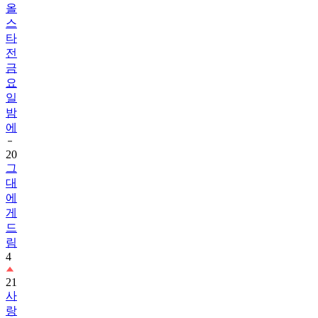
올
스
타
전
금
요
일
밤
에
20
그
대
에
게
드
림
4
21
사
랑