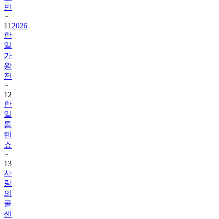
빈
11
2026
한
일
가
왕
전
12
한
일
톱
텐
쇼
13
사
랑
의
콜
센