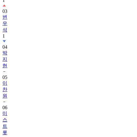
1
03
변
우
석
1
04
박
지
현
05
이
찬
원
06
미
스
트
롯