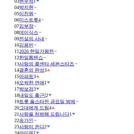
03
변우석
1
04
박지현
05
이찬원
06
미스트롯4
07
김부장
08
데이식스
09
전설의 사내
10
김용빈
11
2026 한일가왕전
12
한일톱텐쇼
13
사랑의 콜센타 세븐스타즈
14
결혼의 완성
3
15
아파트
3
16
오싹한 연애
1
17
박보검
3
18
내일도 출근!
2
19
트롯 올스타전 금요일 밤에
20
그대에게 드림
4
21
사랑을 처방해 드립니다
1
22
송가인
23
사랑이 온다
2
24
아이유
1