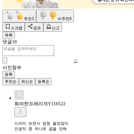
추천
3
비추천
0
스크랩
공유
신고
목록
댓글
18
사진첨부
등록
추천순
최신순
등록순
화려한프레리개Y116522
드라마 보면서 엄청 울었잖아

인생작 중 하나로 꼽을 만해