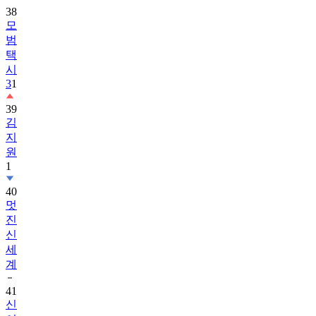
38
모
범
택
시
3
1
39
김
지
원
1
40
멋
진
신
세
계
41
신