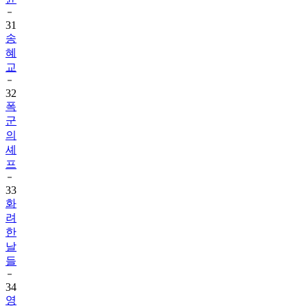
31
송
혜
교
32
폭
군
의
셰
프
33
화
려
한
날
들
34
영