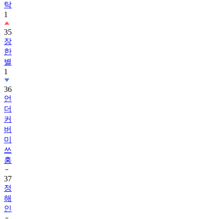
탁
1
35
장
한
별
1
36
언
더
커
버
미
쓰
홍
37
정
해
인