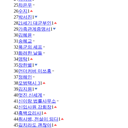
25
차은우
26
수지
1
27
박서진
1
28
21세기 대군부인
1
29
가족관계증명서
1
30
김혜윤
31
송혜교
32
폭군의 셰프
33
화려한 날들
34
영탁
1
35
장한별
1
36
언더커버 미쓰홍
37
정해인
38
모범택시 3
1
39
김지원
1
40
멋진 신세계
41
신이랑 법률사무소
42
신입사원 강회장
1
43
흑백요리사
1
44
취사병, 전설이 되다
1
45
길치라도 괜찮아
1