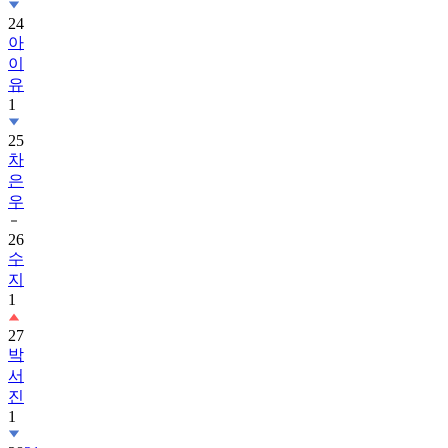
24
아
이
유
1
25
차
은
우
26
수
지
1
27
박
서
진
1