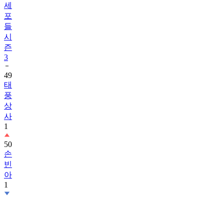
세
포
들
시
즌
3
49
태
풍
상
사
1
50
손
빈
아
1