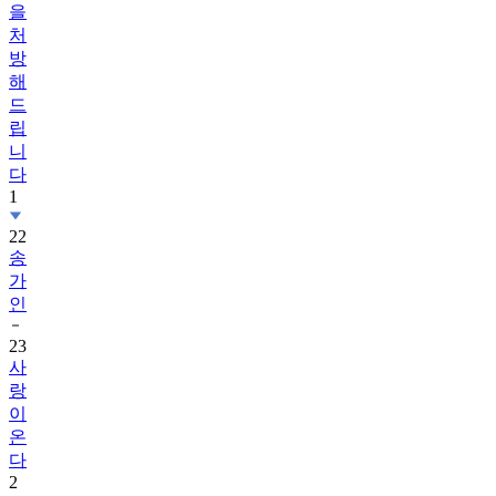
을
처
방
해
드
립
니
다
1
22
송
가
인
23
사
랑
이
온
다
2