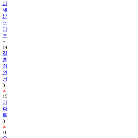
타
세
븐
스
타
즈
14
결
혼
의
완
성
3
15
아
파
트
3
16