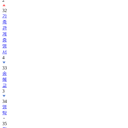
2
32
가
족
관
계
증
명
서
4
33
송
혜
교
3
34
영
탁
35