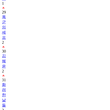
1
29
폭
군
의
셰
프
2
30
김
혜
윤
2
31
화
려
한
날
들