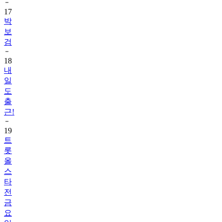
17
박
보
검
18
내
일
도
출
근!
19
트
롯
올
스
타
전
금
요