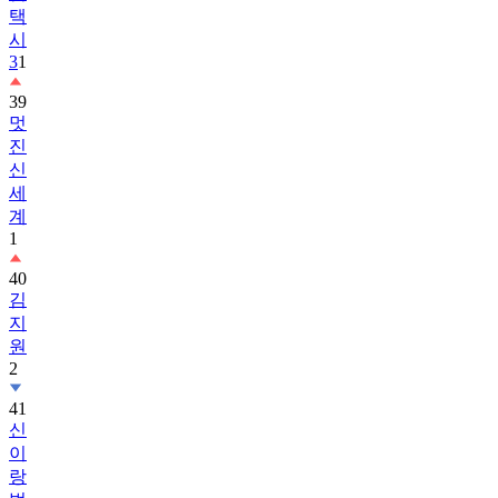
택
시
3
1
39
멋
진
신
세
계
1
40
김
지
원
2
41
신
이
랑