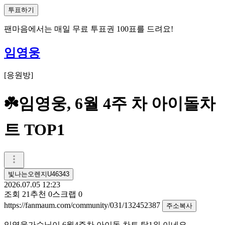
투표하기
팬마음에서는
매일
무료 투표권
100
표를 드려요!
임영웅
[
응원방
]
☘️임영웅, 6월 4주 차 아이돌차
트 TOP1
빛나는오렌지U46343
2026.07.05 12:23
조회
21
추천
0
스크랩
0
https://fanmaum.com/community/031/132452387
주소복사
임영웅가수님이 6월4주차 아이돌 차트 탑1위 이네요