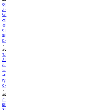
취
사
병,
전
설
이
되
다
45
길
치
라
도
괜
찮
아
46
손
태
진