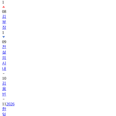
1
08
김
부
장
1
09
전
설
의
사
내
10
김
용
빈
11
2026
한
일