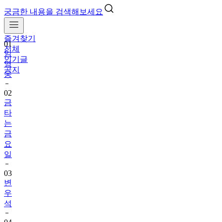
궁금한 내용을 검색해보세요
즐겨찾기
01
전체
임
인기글
영
공지
웅
02
금
타
는
금
요
일
03
변
우
석