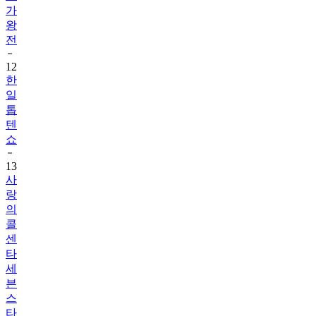
가
왕
전
12
한
일
톱
텐
쇼
13
사
랑
의
콜
센
타
세
븐
스
타