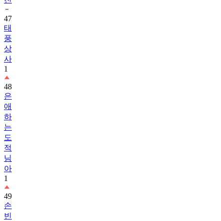
47
태
풍
상
사
1
48
은
애
하
는
도
적
님
아
1
49
손
빈