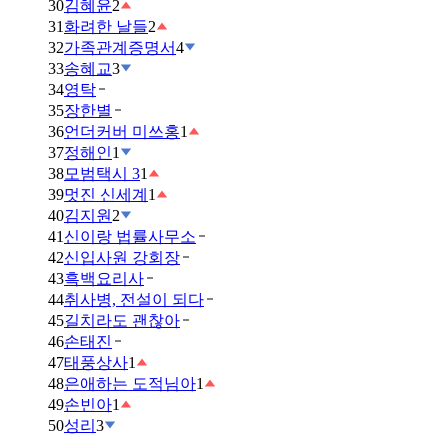
30
김혜윤
2
31
화려한 날들
2
32
가족관계증명서
4
33
송혜교
3
34
영탁
35
장한별
36
언더커버 미쓰홍
1
37
정해인
1
38
모범택시 3
1
39
멋진 신세계
1
40
김지원
2
41
신이랑 법률사무소
42
신입사원 강회장
43
흑백요리사
44
취사병, 전설이 되다
45
길치라도 괜찮아
46
손태진
47
태풍상사
1
48
은애하는 도적님아
1
49
손빈아
1
50
성리
3