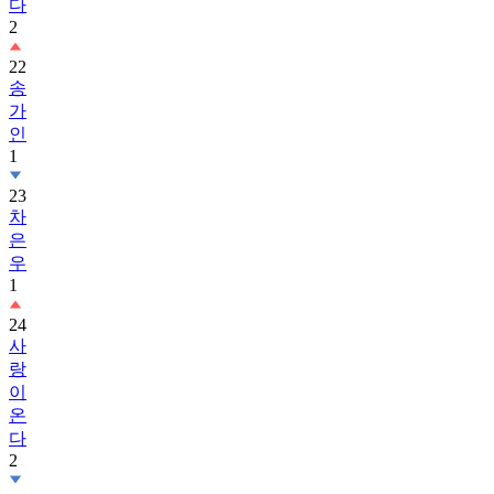
다
2
22
송
가
인
1
23
차
은
우
1
24
사
랑
이
온
다
2