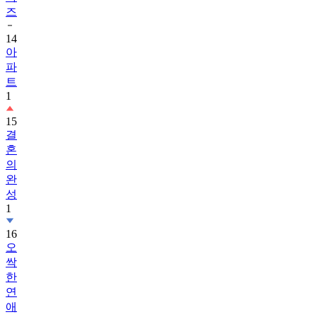
즈
14
아
파
트
1
15
결
혼
의
완
성
1
16
오
싹
한
연
애