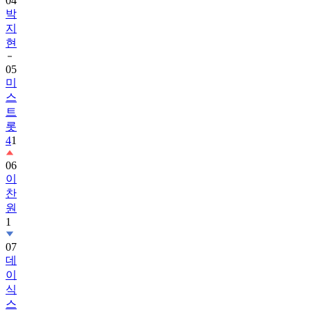
04
박
지
현
05
미
스
트
롯
4
1
06
이
찬
원
1
07
데
이
식
스