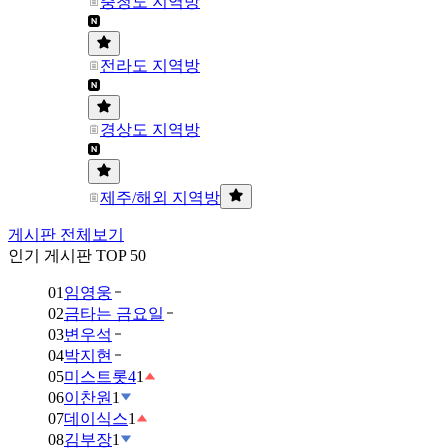
충청도 지역방
전라도 지역방
경상도 지역방
제주/해외 지역방
게시판 전체보기
인기 게시판 TOP 50
01
임영웅
02
금타는 금요일
03
변우석
04
박지현
05
미스트롯4
1
06
이찬원
1
07
데이식스
1
08
김부장
1