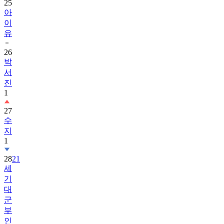
25
아
이
유
26
박
서
진
1
27
수
지
1
28
21
세
기
대
군
부
인