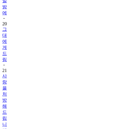
일
밤
에
20
그
대
에
게
드
림
21
사
랑
을
처
방
해
드
립
니