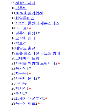
09
전설의 사내
10
김용빈
11
2026 한일가왕전
12
한일톱텐쇼
13
사랑의 콜센타 세븐스타즈
14
아파트
1
15
결혼의 완성
1
16
오싹한 연애
17
박보검
18
내일도 출근!
19
트롯 올스타전 금요일 밤에
20
그대에게 드림
21
사랑을 처방해 드립니다
2
22
송가인
1
23
차은우
1
24
사랑이 온다
2
25
아이유
26
박서진
1
27
수지
1
28
21세기 대군부인
1
29
폭군의 셰프
2