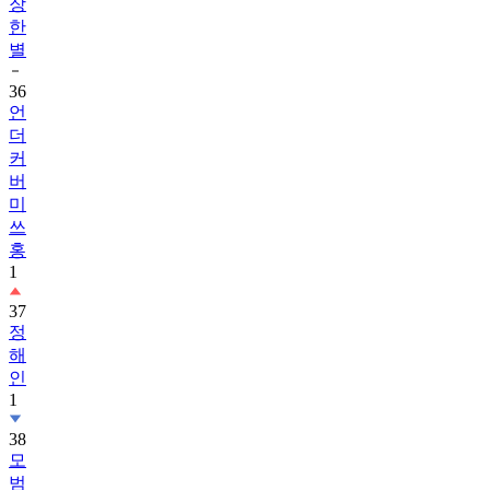
장
한
별
36
언
더
커
버
미
쓰
홍
1
37
정
해
인
1
38
모
범