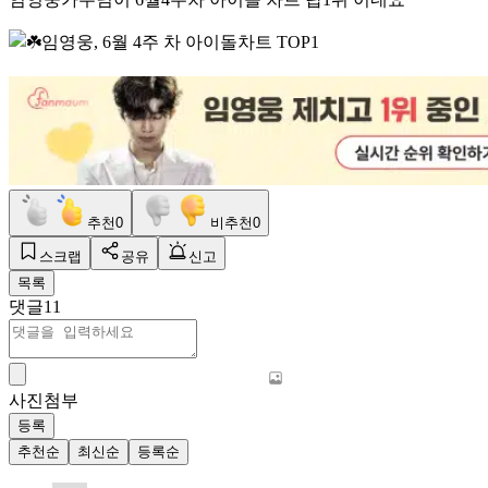
추천
0
비추천
0
스크랩
공유
신고
목록
댓글
11
사진첨부
등록
추천순
최신순
등록순