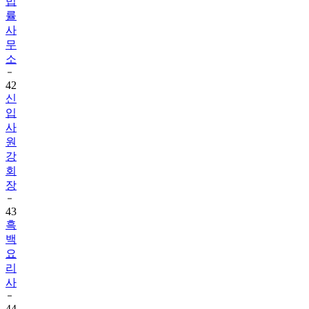
법
률
사
무
소
42
신
입
사
원
강
회
장
43
흑
백
요
리
사
44