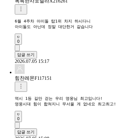
독특한사포딜라X216261
6월 4주차 아이돌 탑1위 차지 하시다니

아이돌도 아닌데 정말 대단한거 같습니다
0
답글 쓰기
2026.07.05 15:17
힘찬레몬F117151
역시 1등 길만 걷는 우리 영웅님 최고입니다!

영웅시대 힘이 합쳐지니 무서울 게 없네요 최고최고!
0
답글 쓰기