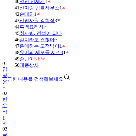
40
멋진 신세계
1
41
신이랑 법률사무소
1
42
손태진
1
43
신입사원 강회장
3
44
흑백요리사
45
취사병, 전설이 되다
46
길치라도 괜찮아
47
은애하는 도적님아
1
48
유미의 세포들 시즌3
1
49
손빈아
NEW
01
50
태풍상사
임
영
궁금한 내용을 검색해보세요
웅
02
변
우
석
1
03
금