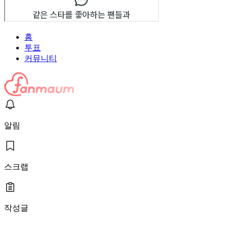
홈
투표
커뮤니티
알림
스크랩
작성글