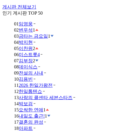
게시판 전체보기
인기 게시판 TOP 50
01
임영웅
02
변우석
1
03
금타는 금요일
1
04
박지현
05
이찬원
2
06
미스트롯4
07
김부장
2
08
데이식스
09
전설의 사내
10
김용빈
11
2026 한일가왕전
12
한일톱텐쇼
13
사랑의 콜센타 세븐스타즈
14
박보검
15
오싹한 연애
1
16
내일도 출근!
1
17
결혼의 완성
18
아파트