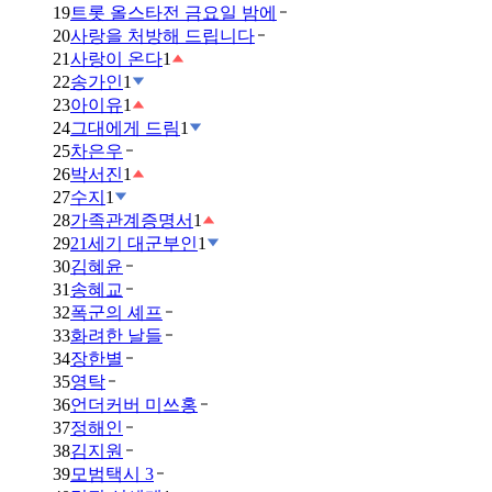
19
트롯 올스타전 금요일 밤에
20
사랑을 처방해 드립니다
21
사랑이 온다
1
22
송가인
1
23
아이유
1
24
그대에게 드림
1
25
차은우
26
박서진
1
27
수지
1
28
가족관계증명서
1
29
21세기 대군부인
1
30
김혜윤
31
송혜교
32
폭군의 셰프
33
화려한 날들
34
장한별
35
영탁
36
언더커버 미쓰홍
37
정해인
38
김지원
39
모범택시 3