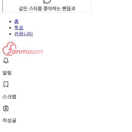
홈
투표
커뮤니티
알림
스크랩
작성글