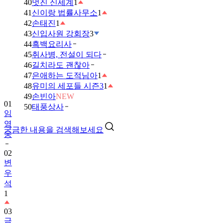
40
멋진 신세계
1
41
신이랑 법률사무소
1
42
손태진
1
43
신입사원 강회장
3
44
흑백요리사
45
취사병, 전설이 되다
46
길치라도 괜찮아
47
은애하는 도적님아
1
48
유미의 세포들 시즌3
1
49
손빈아
NEW
01
50
태풍상사
임
영
궁금한 내용을 검색해보세요
웅
02
변
우
석
1
03
금