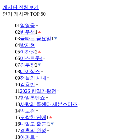
게시판 전체보기
인기 게시판 TOP 50
01
임영웅
02
변우석
1
03
금타는 금요일
1
04
박지현
05
이찬원
2
06
미스트롯4
07
김부장
2
08
데이식스
09
전설의 사내
10
김용빈
11
2026 한일가왕전
12
한일톱텐쇼
13
사랑의 콜센타 세븐스타즈
14
박보검
15
오싹한 연애
1
16
내일도 출근!
1
17
결혼의 완성
18
아파트