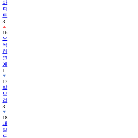
아
파
트
3
16
오
싹
한
연
애
1
17
박
보
검
3
18
내
일
도