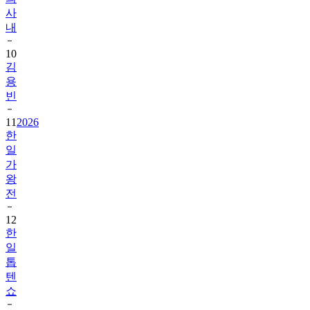
사
내
10
김
용
빈
11
2026
한
일
가
왕
전
12
한
일
톱
텐
쇼