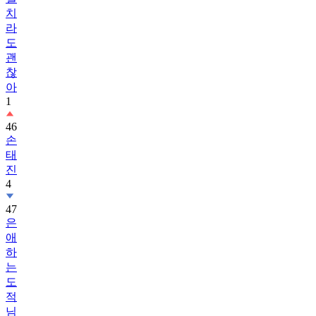
치
라
도
괜
찮
아
1
46
손
태
진
4
47
은
애
하
는
도
적
님