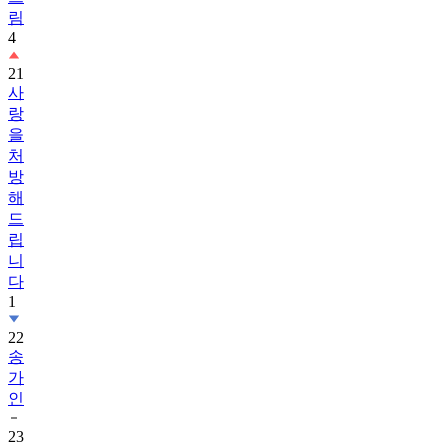
림
4
21
사
랑
을
처
방
해
드
립
니
다
1
22
송
가
인
23