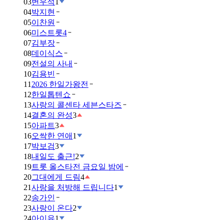
03
변우석
1
04
박지현
05
이찬원
06
미스트롯4
07
김부장
08
데이식스
09
전설의 사내
10
김용빈
11
2026 한일가왕전
12
한일톱텐쇼
13
사랑의 콜센타 세븐스타즈
14
결혼의 완성
3
15
아파트
3
16
오싹한 연애
1
17
박보검
3
18
내일도 출근!
2
19
트롯 올스타전 금요일 밤에
20
그대에게 드림
4
21
사랑을 처방해 드립니다
1
22
송가인
23
사랑이 온다
2
24
아이유
1