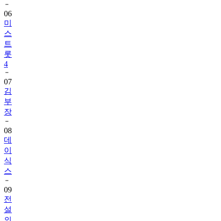
06
미
스
트
롯
4
07
김
부
장
08
데
이
식
스
09
전
설
의