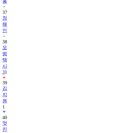
홍
37
정
해
인
38
모
범
택
시
3
1
39
김
지
원
1
40
멋
진