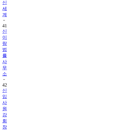
신
세
계
41
신
이
랑
법
률
사
무
소
42
신
입
사
원
강
회
장