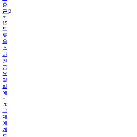
출
근!
2
19
트
롯
올
스
타
전
금
요
일
밤
에
20
그
대
에
게
드