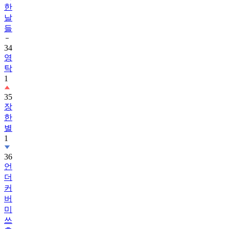
한
날
들
34
영
탁
1
35
장
한
별
1
36
언
더
커
버
미
쓰