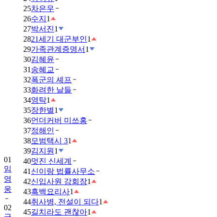
25
차은우
26
수지
1
27
박서진
1
28
21세기 대군부인
1
29
가족관계증명서
1
30
김혜윤
31
송혜교
32
폭군의 셰프
33
화려한 날들
34
영탁
1
35
장한별
1
36
언더커버 미쓰홍
37
정해인
38
모범택시 3
1
39
김지원
1
01
40
멋진 신세계
임
41
신이랑 법률사무소
영
42
신입사원 강회장
1
웅
43
흑백요리사
1
44
취사병, 전설이 되다
1
02
45
길치라도 괜찮아
1
금