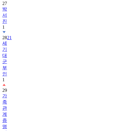
27
박
서
진
1
28
21
세
기
대
군
부
인
1
29
가
족
관
계
증
명