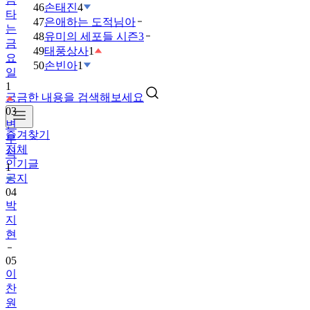
46
손태진
4
타
47
은애하는 도적님아
는
48
유미의 세포들 시즌3
금
49
태풍상사
1
요
50
손빈아
1
일
1
궁금한 내용을 검색해보세요
03
변
즐겨찾기
우
전체
석
인기글
1
공지
04
박
지
현
05
이
찬
원