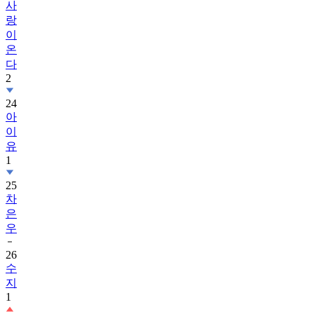
사
랑
이
온
다
2
24
아
이
유
1
25
차
은
우
26
수
지
1