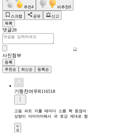
추천
4
비추천
0
스크랩
공유
신고
목록
댓글
28
사진첨부
등록
추천순
최신순
등록순
기똥찬여우R116518
고음 파트 지를 때마다 소름 쫙 돋잖아

성량이 어마어마해서 귀 호강 제대로 함
0