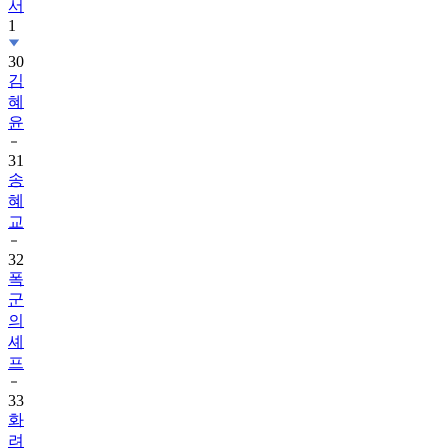
서
1
30
김
혜
윤
31
송
혜
교
32
폭
군
의
셰
프
33
화
려