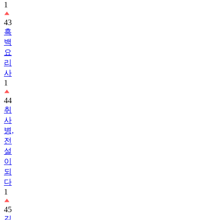
1
43
흑
백
요
리
사
1
44
취
사
병,
전
설
이
되
다
1
45
길