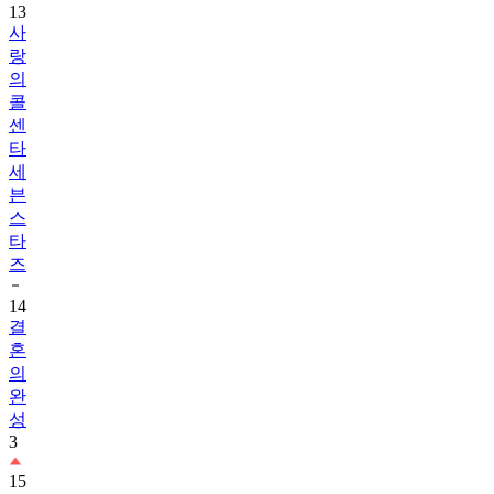
13
사
랑
의
콜
센
타
세
븐
스
타
즈
14
결
혼
의
완
성
3
15