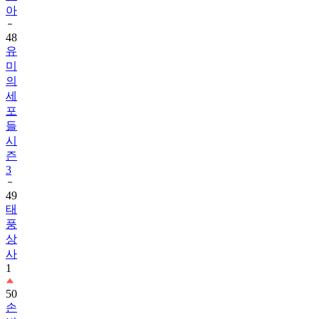
아
48
유
미
의
세
포
들
시
즌
3
49
태
풍
상
사
1
50
손