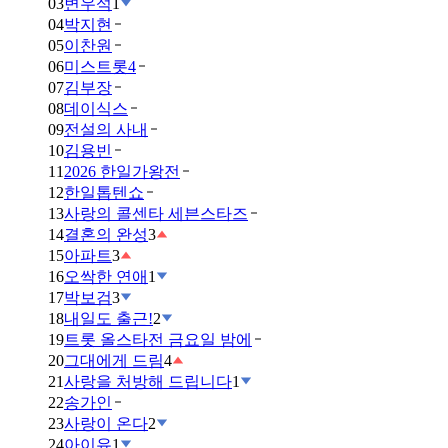
03
변우석
1
04
박지현
05
이찬원
06
미스트롯4
07
김부장
08
데이식스
09
전설의 사내
10
김용빈
11
2026 한일가왕전
12
한일톱텐쇼
13
사랑의 콜센타 세븐스타즈
14
결혼의 완성
3
15
아파트
3
16
오싹한 연애
1
17
박보검
3
18
내일도 출근!
2
19
트롯 올스타전 금요일 밤에
20
그대에게 드림
4
21
사랑을 처방해 드립니다
1
22
송가인
23
사랑이 온다
2
24
아이유
1