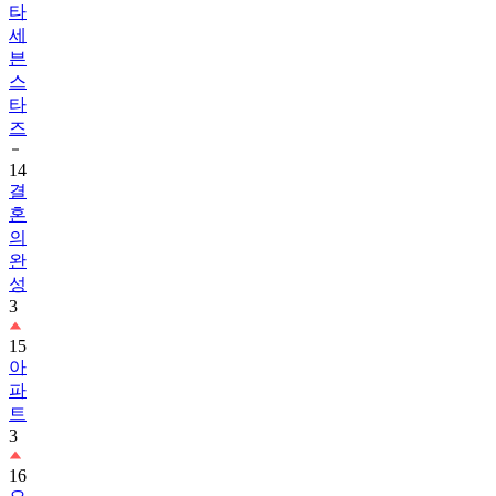
타
세
븐
스
타
즈
14
결
혼
의
완
성
3
15
아
파
트
3
16