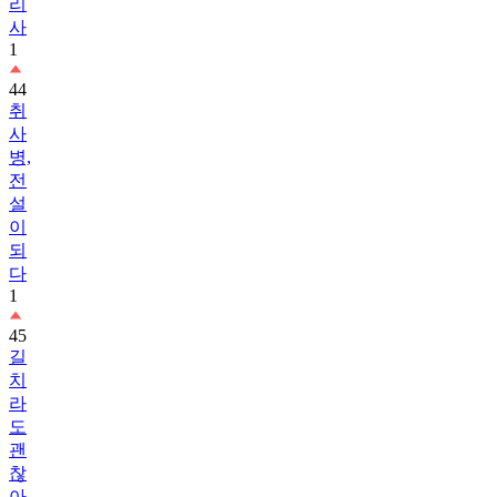
리
사
1
44
취
사
병,
전
설
이
되
다
1
45
길
치
라
도
괜
찮
아