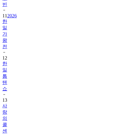
빈
11
2026
한
일
가
왕
전
12
한
일
톱
텐
쇼
13
사
랑
의
콜
센