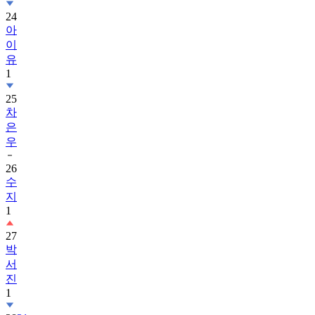
24
아
이
유
1
25
차
은
우
26
수
지
1
27
박
서
진
1