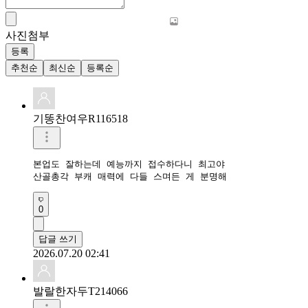
사진첨부
등록
추천순
최신순
등록순
기똥찬여우R116518
본업도 잘하는데 예능까지 접수하다니 최고야

산골총각 부캐 매력에 다들 스며든 게 분명해
0
답글 쓰기
2026.07.20 02:41
발랄한자두T214066