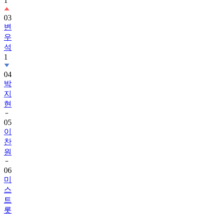
1
03
변
우
석
1
04
박
지
현
05
이
찬
원
06
미
스
트
롯