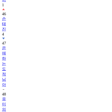
1
46
손
태
진
4
47
은
애
하
는
도
적
님
아
48
유
미
의