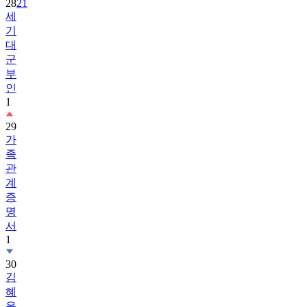
28
21
세
기
대
군
부
인
1
29
가
족
관
계
증
명
서
1
30
김
혜
윤