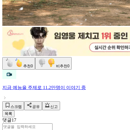
추천
0
비추천
0
지금
예능
을 주제로
11.2만명
이 이야기 중
스크랩
공유
신고
목록
댓글
17