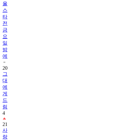
올
스
타
전
금
요
일
밤
에
20
그
대
에
게
드
림
4
21
사
랑