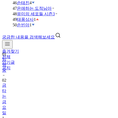
46
손태진
4
47
은애하는 도적님아
48
유미의 세포들 시즌3
49
태풍상사
1
50
손빈아
1
궁금한 내용을 검색해보세요
즐겨찾기
01
전체
임
인기글
영
공지
웅
02
금
타
는
금
요
일