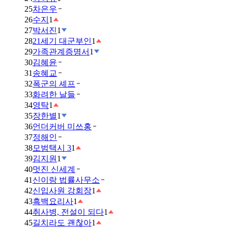
25
차은우
26
수지
1
27
박서진
1
28
21세기 대군부인
1
29
가족관계증명서
1
30
김혜윤
31
송혜교
32
폭군의 셰프
33
화려한 날들
34
영탁
1
35
장한별
1
36
언더커버 미쓰홍
37
정해인
38
모범택시 3
1
39
김지원
1
40
멋진 신세계
41
신이랑 법률사무소
42
신입사원 강회장
1
43
흑백요리사
1
44
취사병, 전설이 되다
1
45
길치라도 괜찮아
1