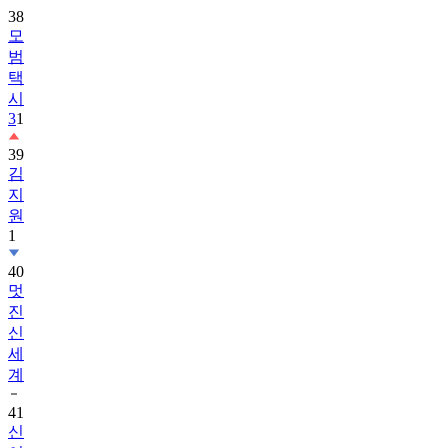
38
모
범
택
시
3
1
39
김
지
원
1
40
멋
진
신
세
계
41
신