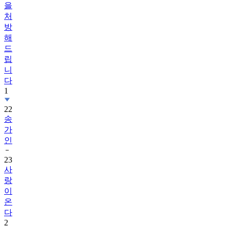
을
처
방
해
드
립
니
다
1
22
송
가
인
23
사
랑
이
온
다
2