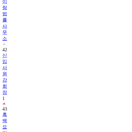
이
랑
법
률
사
무
소
42
신
입
사
원
강
회
장
1
43
흑
백
요