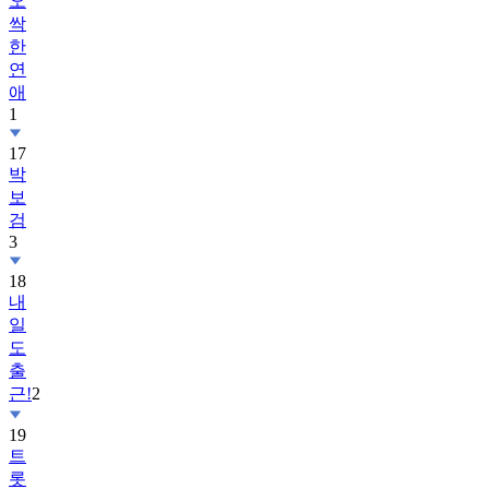
오
싹
한
연
애
1
17
박
보
검
3
18
내
일
도
출
근!
2
19
트
롯