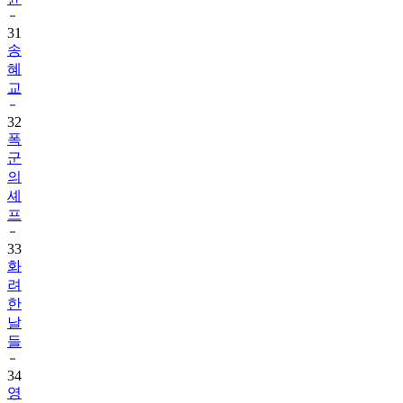
31
송
혜
교
32
폭
군
의
셰
프
33
화
려
한
날
들
34
영