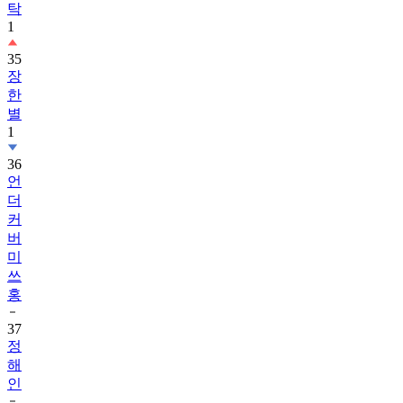
탁
1
35
장
한
별
1
36
언
더
커
버
미
쓰
홍
37
정
해
인