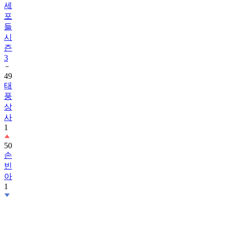
세
포
들
시
즌
3
49
태
풍
상
사
1
50
손
빈
아
1