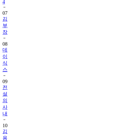
4
07
김
부
장
08
데
이
식
스
09
전
설
의
사
내
10
김
용