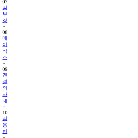
07
김
부
장
08
데
이
식
스
09
전
설
의
사
내
10
김
용
빈