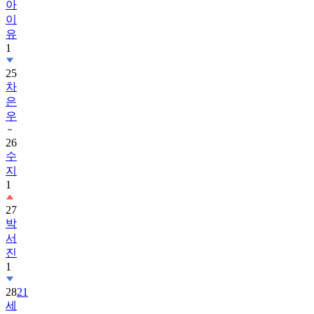
아
이
유
1
25
차
은
우
26
수
지
1
27
박
서
진
1
28
21
세