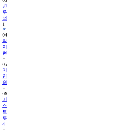
03
변
우
석
1
04
박
지
현
05
이
찬
원
06
미
스
트
롯
4