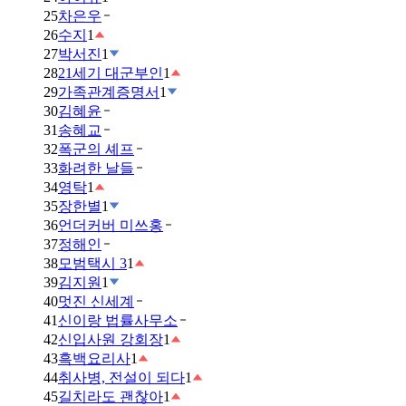
25
차은우
26
수지
1
27
박서진
1
28
21세기 대군부인
1
29
가족관계증명서
1
30
김혜윤
31
송혜교
32
폭군의 셰프
33
화려한 날들
34
영탁
1
35
장한별
1
36
언더커버 미쓰홍
37
정해인
38
모범택시 3
1
39
김지원
1
40
멋진 신세계
41
신이랑 법률사무소
42
신입사원 강회장
1
43
흑백요리사
1
44
취사병, 전설이 되다
1
45
길치라도 괜찮아
1