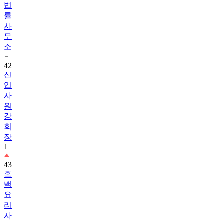
법
률
사
무
소
42
신
입
사
원
강
회
장
1
43
흑
백
요
리
사