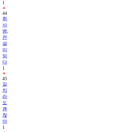
1
44
취
사
병,
전
설
이
되
다
1
45
길
치
라
도
괜
찮
아
1