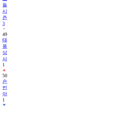
들
시
즌
3
49
태
풍
상
사
1
50
손
빈
아
1