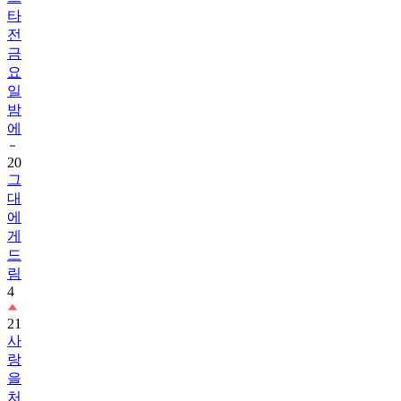
타
전
금
요
일
밤
에
20
그
대
에
게
드
림
4
21
사
랑
을
처