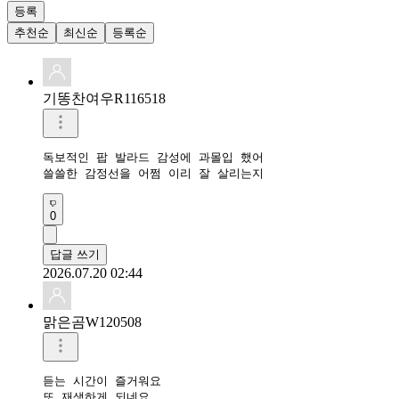
등록
추천순
최신순
등록순
기똥찬여우R116518
독보적인 팝 발라드 감성에 과몰입 했어

쓸쓸한 감정선을 어쩜 이리 잘 살리는지
0
답글 쓰기
2026.07.20 02:44
맑은곰W120508
듣는 시간이 즐거워요

또 재생하게 되네요