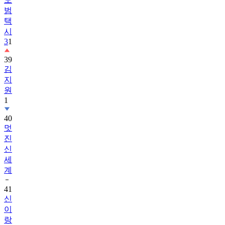
범
택
시
3
1
39
김
지
원
1
40
멋
진
신
세
계
41
신
이
랑