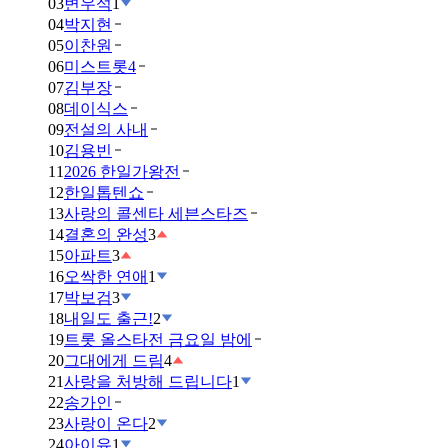
03
변우석
1
04
박지현
05
이찬원
06
미스트롯4
07
김부장
08
데이식스
09
전설의 사내
10
김용빈
11
2026 한일가왕전
12
한일톱텐쇼
13
사랑의 콜센타 세븐스타즈
14
결혼의 완성
3
15
아파트
3
16
오싹한 연애
1
17
박보검
3
18
내일도 출근!
2
19
트롯 올스타전 금요일 밤에
20
그대에게 드림
4
21
사랑을 처방해 드립니다
1
22
송가인
23
사랑이 온다
2
24
아이유
1