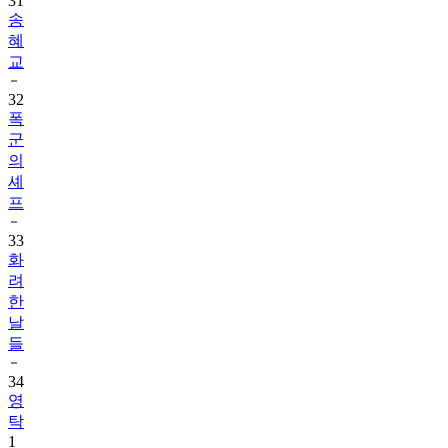
31
송
혜
교
32
폭
군
의
셰
프
33
화
려
한
날
들
34
영
탁
1