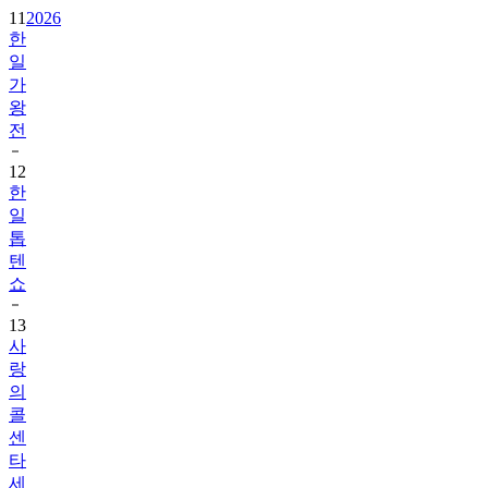
11
2026
한
일
가
왕
전
12
한
일
톱
텐
쇼
13
사
랑
의
콜
센
타
세