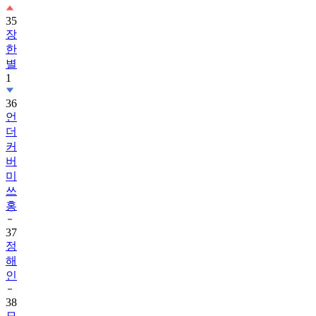
35
장
한
별
1
36
언
더
커
버
미
쓰
홍
37
정
해
인
38
모