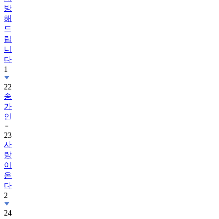
방
해
드
립
니
다
1
22
송
가
인
23
사
랑
이
온
다
2
24