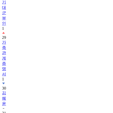
기
대
군
부
인
1
29
가
족
관
계
증
명
서
1
30
김
혜
윤