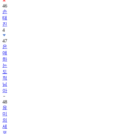
46
손
태
진
4
47
은
애
하
는
도
적
님
아
48
유
미
의
세
포