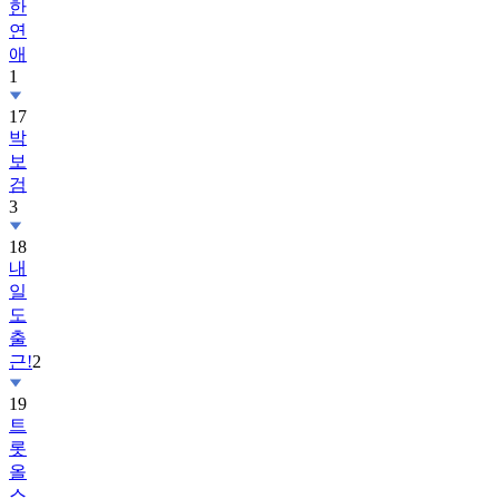
한
연
애
1
17
박
보
검
3
18
내
일
도
출
근!
2
19
트
롯
올
스