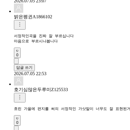
2026.07.05 23:07
밝은펭귄A1866102
서정적인곡을 진짜 잘 부르십니다

마음으로 부르시나봅니다
0
답글 쓰기
2026.07.05 22:53
호기심많은두루미Z125533
흐린 가을에 편지를 써의 서정적인 가삿말이 너무도 잘 표현된
0