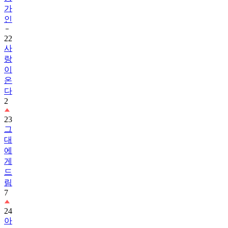
가
인
22
사
랑
이
온
다
2
23
그
대
에
게
드
림
7
24
아