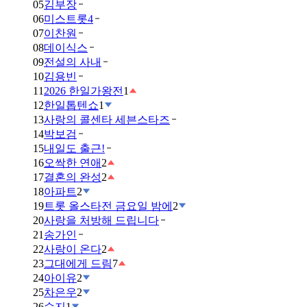
05
김부장
06
미스트롯4
07
이찬원
08
데이식스
09
전설의 사내
10
김용빈
11
2026 한일가왕전
1
12
한일톱텐쇼
1
13
사랑의 콜센타 세븐스타즈
14
박보검
15
내일도 출근!
16
오싹한 연애
2
17
결혼의 완성
2
18
아파트
2
19
트롯 올스타전 금요일 밤에
2
20
사랑을 처방해 드립니다
21
송가인
22
사랑이 온다
2
23
그대에게 드림
7
24
아이유
2
25
차은우
2
26
수지
1