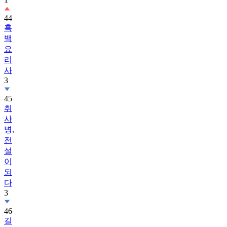
44
흑
백
요
리
사
3
45
취
사
병,
전
설
이
되
다
3
46
길