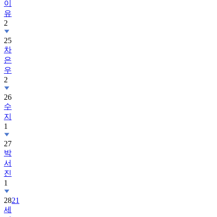
이
유
2
25
차
은
우
2
26
수
지
1
27
박
서
진
1
28
21
세