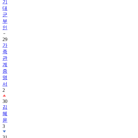
기
대
군
부
인
29
가
족
관
계
증
명
서
2
30
김
혜
윤
3
31