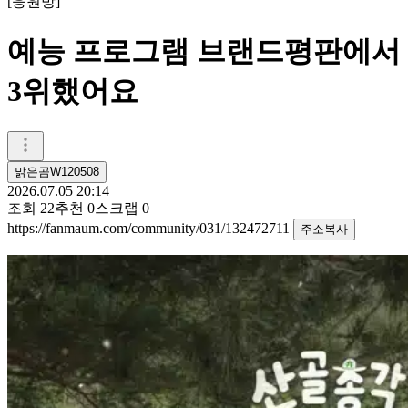
[
응원방
]
예능 프로그램 브랜드평판에서
3위했어요
맑은곰W120508
2026.07.05 20:14
조회
22
추천
0
스크랩
0
https://fanmaum.com/community/031/132472711
주소복사