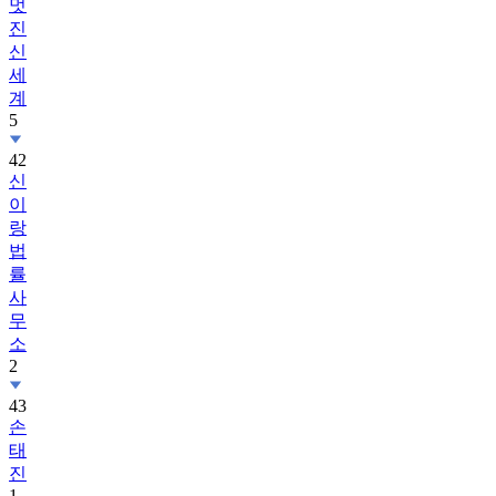
멋
진
신
세
계
5
42
신
이
랑
법
률
사
무
소
2
43
손
태
진
1