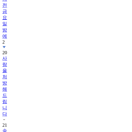
전
금
요
일
밤
에
2
20
사
랑
을
처
방
해
드
립
니
다
21
송