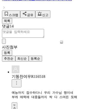
스크랩
공유
신고
목록
댓글
14
사진첨부
등록
추천순
최신순
등록순
기똥찬여우R116518
예능까지 접수하다니 우리 가수님 짱이네

부캐 매력에 대중들까지 싹 다 스며든 듯해
0