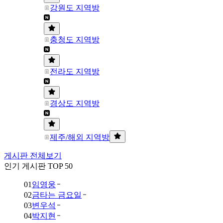
강원도 지역방
충청도 지역방
전라도 지역방
경상도 지역방
제주/해외 지역방
게시판 전체보기
인기 게시판 TOP 50
01
임영웅
02
금타는 금요일
03
변우석
04
박지현