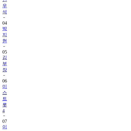
우
석
04
박
지
현
05
김
부
장
06
미
스
트
롯
4
07
이