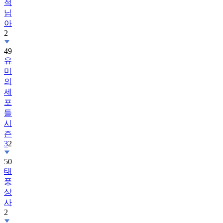
적
님
아
2
49
유
미
의
세
포
들
시
즌
3
2
50
태
풍
상
사
2