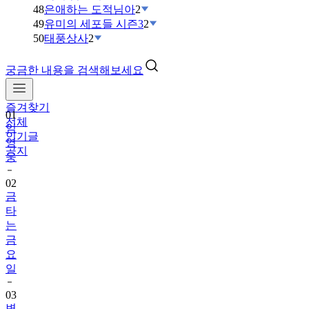
48
은애하는 도적님아
2
49
유미의 세포들 시즌3
2
50
태풍상사
2
궁금한 내용을 검색해보세요
즐겨찾기
01
전체
임
인기글
영
공지
웅
02
금
타
는
금
요
일
03
변