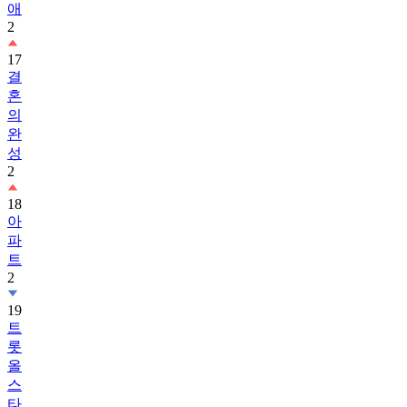
애
2
17
결
혼
의
완
성
2
18
아
파
트
2
19
트
롯
올
스
타