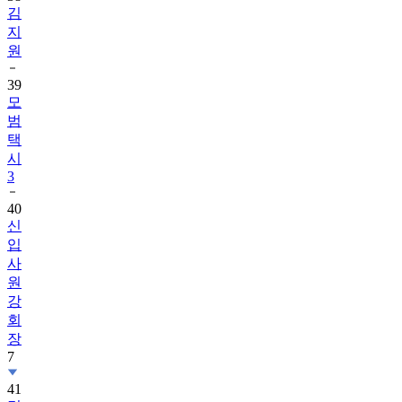
김
지
원
39
모
범
택
시
3
40
신
입
사
원
강
회
장
7
41