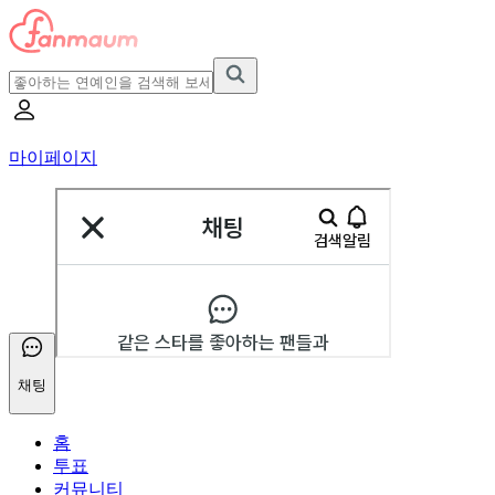
마이페이지
채팅
홈
투표
커뮤니티