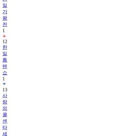
일
가
왕
전
1
12
한
일
톱
텐
쇼
1
13
사
랑
의
콜
센
타
세