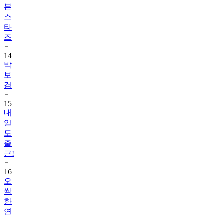
븐
스
타
즈
14
박
보
검
15
내
일
도
출
근!
16
오
싹
한
연