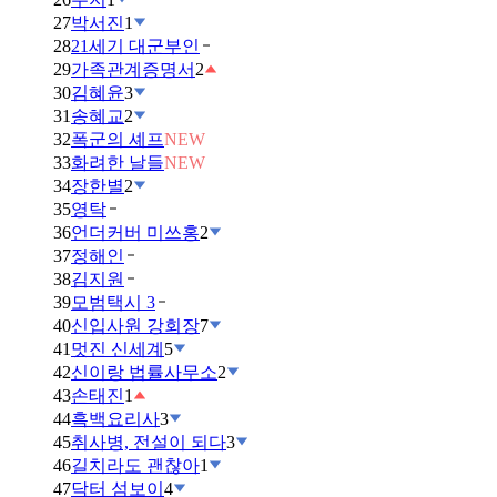
27
박서진
1
28
21세기 대군부인
29
가족관계증명서
2
30
김혜윤
3
31
송혜교
2
32
폭군의 셰프
NEW
33
화려한 날들
NEW
34
장한별
2
35
영탁
36
언더커버 미쓰홍
2
37
정해인
38
김지원
39
모범택시 3
40
신입사원 강회장
7
41
멋진 신세계
5
42
신이랑 법률사무소
2
43
손태진
1
44
흑백요리사
3
45
취사병, 전설이 되다
3
46
길치라도 괜찮아
1
47
닥터 섬보이
4