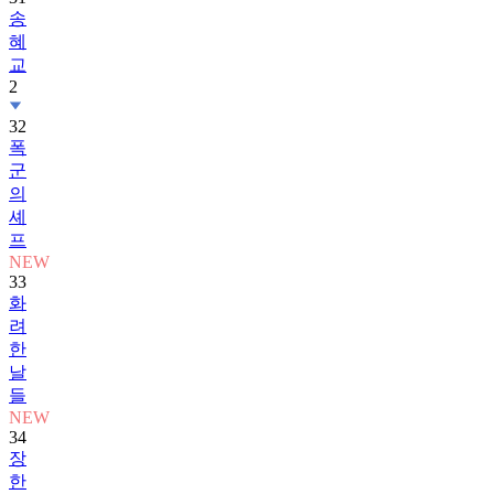
송
혜
교
2
32
폭
군
의
셰
프
NEW
33
화
려
한
날
들
NEW
34
장
한