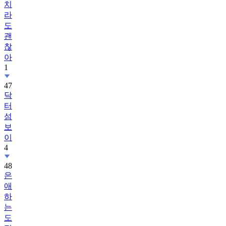
치
라
도
괜
찮
아
1
47
닥
터
섬
보
이
4
48
은
애
하
는
도