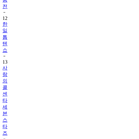
전
12
한
일
톱
텐
쇼
13
사
랑
의
콜
센
타
세
븐
스
타
즈