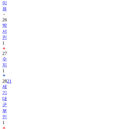
이
유
26
박
서
진
1
27
수
지
1
28
21
세
기
대
군
부
인
1