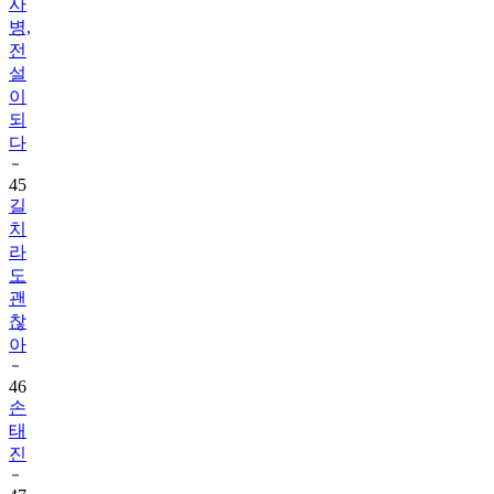
사
병,
전
설
이
되
다
45
길
치
라
도
괜
찮
아
46
손
태
진