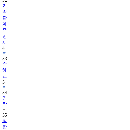
32
가
족
관
계
증
명
서
4
33
송
혜
교
3
34
영
탁
35
장
한