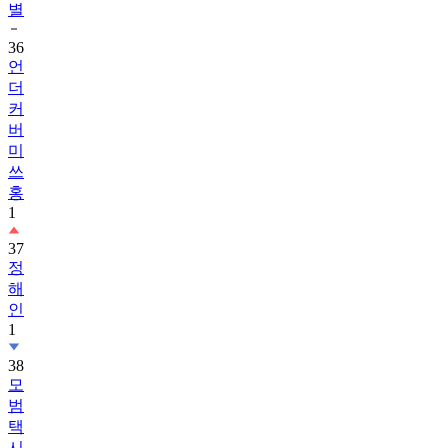
별
36
언
더
커
버
미
쓰
홍
1
37
정
해
인
1
38
모
범
택
시