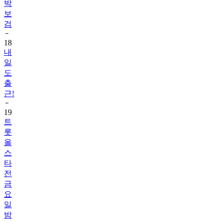
박
보
검
18
내
일
도
출
근!
19
트
롯
올
스
타
전
금
요
일
밤