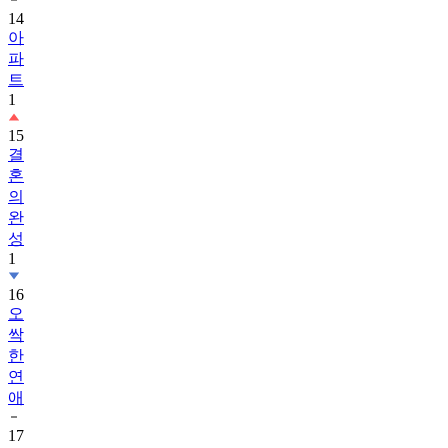
14
아
파
트
1
15
결
혼
의
완
성
1
16
오
싹
한
연
애
17