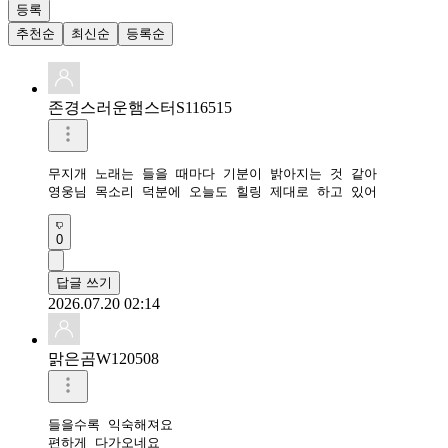
등록
추천순
최신순
등록순
존경스러운햄스터S116515
무지개 노래는 들을 때마다 기분이 밝아지는 것 같아

영웅님 목소리 덕분에 오늘도 힐링 제대로 하고 있어
0
답글 쓰기
2026.07.20 02:14
맑은곰W120508
들을수록 익숙해져요

편하게 다가오네요