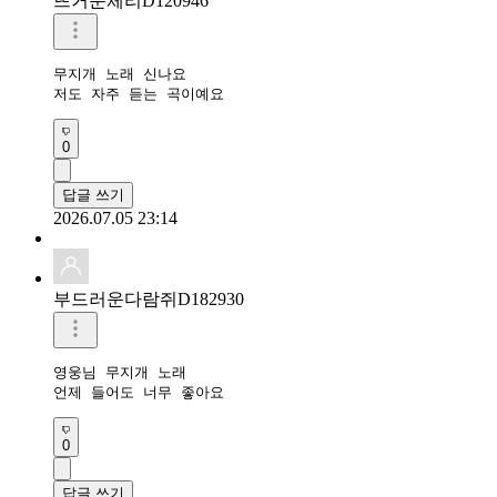
뜨거운체리D120946
무지개 노래 신나요

저도 자주 듣는 곡이예요
0
답글 쓰기
2026.07.05 23:14
부드러운다람쥐D182930
영웅님 무지개 노래

언제 들어도 너무 좋아요 
0
답글 쓰기