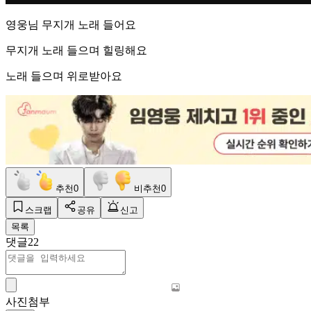
영웅님 무지개 노래 들어요
무지개 노래 들으며 힐링해요
노래 들으며 위로받아요
추천
0
비추천
0
스크랩
공유
신고
목록
댓글
22
사진첨부