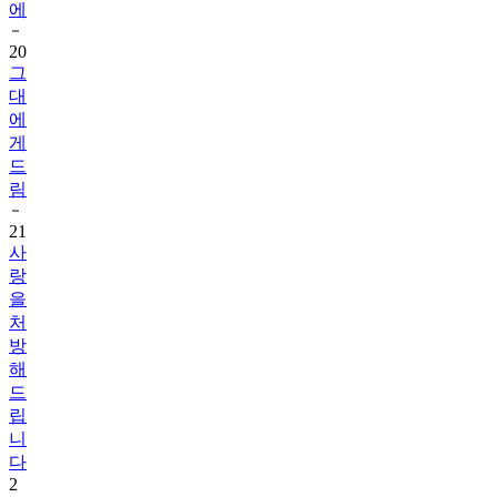
에
20
그
대
에
게
드
림
21
사
랑
을
처
방
해
드
립
니
다
2