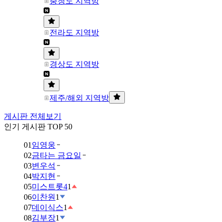
충청도 지역방
전라도 지역방
경상도 지역방
제주/해외 지역방
게시판 전체보기
인기 게시판 TOP 50
01
임영웅
02
금타는 금요일
03
변우석
04
박지현
05
미스트롯4
1
06
이찬원
1
07
데이식스
1
08
김부장
1