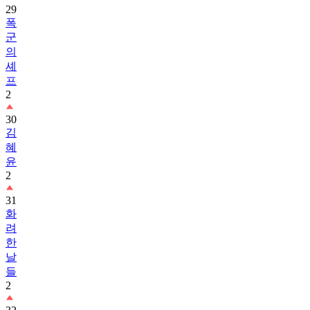
29
폭
군
의
셰
프
2
30
김
혜
윤
2
31
화
려
한
날
들
2