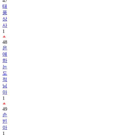
47
태
풍
상
사
1
48
은
애
하
는
도
적
님
아
1
49
손
빈
아
1