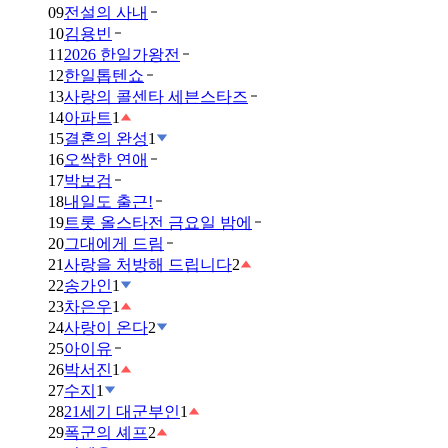
09
전설의 사내
10
김용빈
11
2026 한일가왕전
12
한일톱텐쇼
13
사랑의 콜센타 세븐스타즈
14
아파트
1
15
결혼의 완성
1
16
오싹한 연애
17
박보검
18
내일도 출근!
19
트롯 올스타전 금요일 밤에
20
그대에게 드림
21
사랑을 처방해 드립니다
2
22
송가인
1
23
차은우
1
24
사랑이 온다
2
25
아이유
26
박서진
1
27
수지
1
28
21세기 대군부인
1
29
폭군의 셰프
2