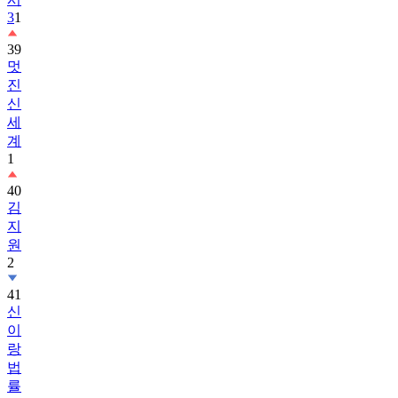
3
1
39
멋
진
신
세
계
1
40
김
지
원
2
41
신
이
랑
법
률