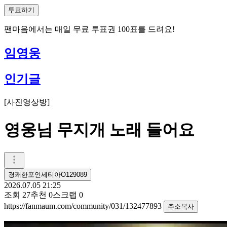
투표하기
팬마음에서는
매일
무료 투표권
100
표를 드려요!
임영웅
인기글
[
사진영상방
]
영웅님 무지개 노래 들어요
경쾌한포인세티아O129089
2026.07.05 21:25
조회
27
추천
0
스크랩
0
https://fanmaum.com/community/031/132477893
주소복사