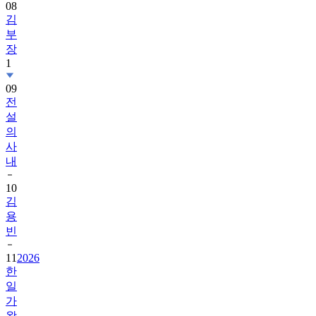
08
김
부
장
1
09
전
설
의
사
내
10
김
용
빈
11
2026
한
일
가
왕