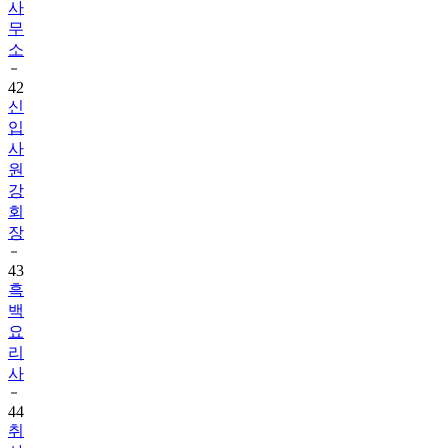
사
무
소
42
신
입
사
원
강
회
장
43
흑
백
요
리
사
44
취