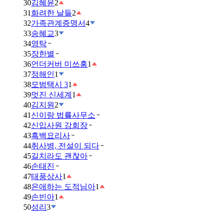
30
김혜윤
2
31
화려한 날들
2
32
가족관계증명서
4
33
송혜교
3
34
영탁
35
장한별
36
언더커버 미쓰홍
1
37
정해인
1
38
모범택시 3
1
39
멋진 신세계
1
40
김지원
2
41
신이랑 법률사무소
42
신입사원 강회장
43
흑백요리사
44
취사병, 전설이 되다
45
길치라도 괜찮아
46
손태진
47
태풍상사
1
48
은애하는 도적님아
1
49
손빈아
1
50
성리
3