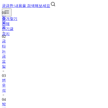
궁금한 내용을 검색해보세요
01
임
즐겨찾기
영
전체
웅
인기글
공지
02
금
타
는
금
요
일
03
변
우
석
04
박