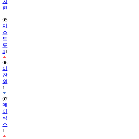
지
현
05
미
스
트
롯
4
1
06
이
찬
원
1
07
데
이
식
스
1