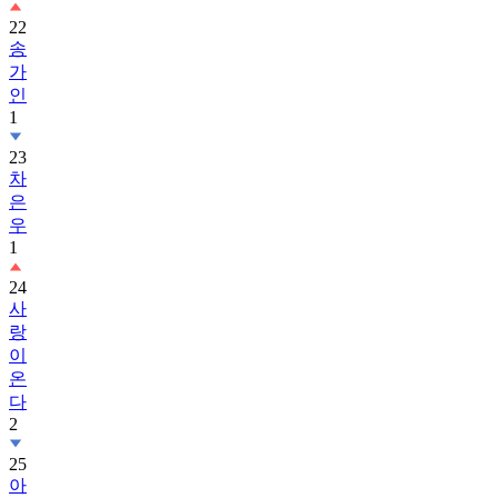
22
송
가
인
1
23
차
은
우
1
24
사
랑
이
온
다
2
25
아