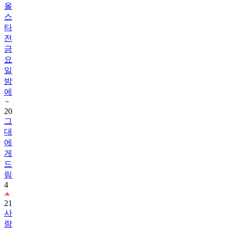
올
스
타
전
금
요
일
밤
에
20
그
대
에
게
드
림
4
21
사
랑