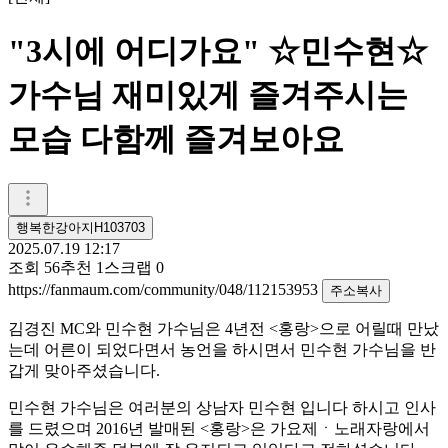
"3시에 어디가요" ☆민수현☆
가수님 재미있게 즐겨주시는
모습 다함께 즐겨보아요
행복한강아지H103703
2025.07.19 12:17
조회
56
추천
1
스크랩
0
https://fanmaum.com/community/048/112153953
주소복사
김경진 MC와 민수현 가수님은 4년전 <홍랑>으로 어릴때 만났
는데 어른이 되었다면서 농언을 하시면서 민수현 가수님을 반
갑게 맞아주셨습니다.
민수현 가수님은 여러분의 상남자 민수현 입니다 하시고 인사
를 드렸으며 2016년 발매된 <홍랑>은 가요제ㆍ노래자랑에서