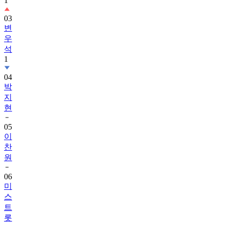
1
03
변
우
석
1
04
박
지
현
05
이
찬
원
06
미
스
트
롯