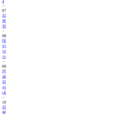
4
07
김
부
장
08
데
이
식
스
09
전
설
의
사
내
10
김
용