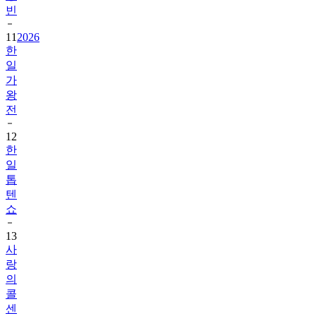
빈
11
2026
한
일
가
왕
전
12
한
일
톱
텐
쇼
13
사
랑
의
콜
센