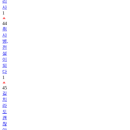
리
사
1
44
취
사
병,
전
설
이
되
다
1
45
길
치
라
도
괜
찮
아