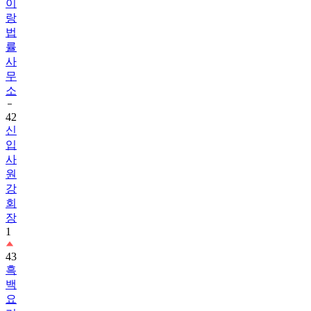
이
랑
법
률
사
무
소
42
신
입
사
원
강
회
장
1
43
흑
백
요