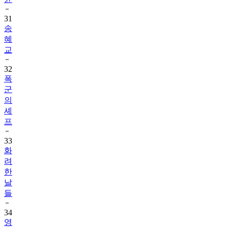
31
송
혜
교
32
폭
군
의
셰
프
33
화
려
한
날
들
34
영