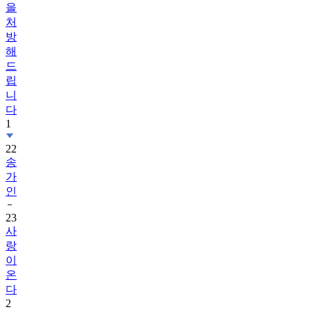
을
처
방
해
드
립
니
다
1
22
송
가
인
23
사
랑
이
온
다
2