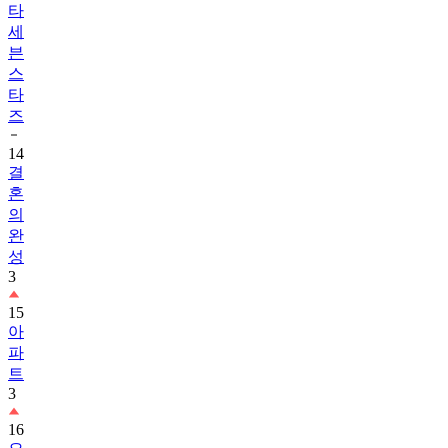
타
세
븐
스
타
즈
14
결
혼
의
완
성
3
15
아
파
트
3
16