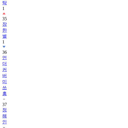
탁
1
35
장
한
별
1
36
언
더
커
버
미
쓰
홍
37
정
해
인