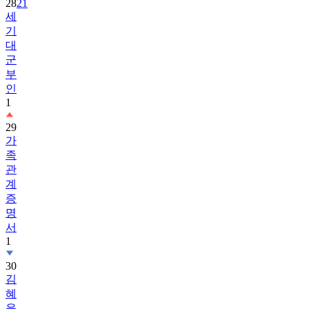
28
21
세
기
대
군
부
인
1
29
가
족
관
계
증
명
서
1
30
김
혜
윤