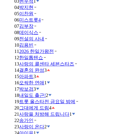
03
변우석
1
04
박지현
05
이찬원
06
미스트롯4
07
김부장
08
데이식스
09
전설의 사내
10
김용빈
11
2026 한일가왕전
12
한일톱텐쇼
13
사랑의 콜센타 세븐스타즈
14
결혼의 완성
3
15
아파트
3
16
오싹한 연애
1
17
박보검
3
18
내일도 출근!
2
19
트롯 올스타전 금요일 밤에
20
그대에게 드림
4
21
사랑을 처방해 드립니다
1
22
송가인
23
사랑이 온다
2
24
아이유
1