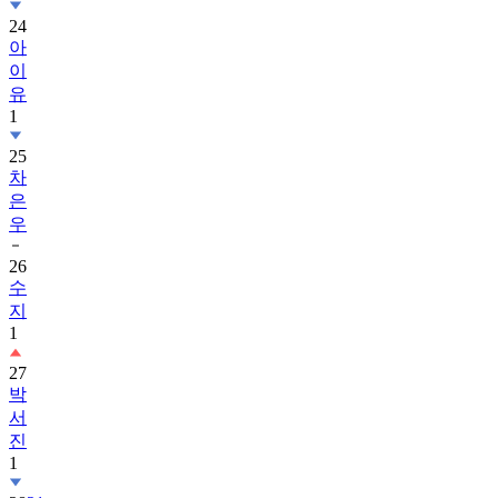
24
아
이
유
1
25
차
은
우
26
수
지
1
27
박
서
진
1