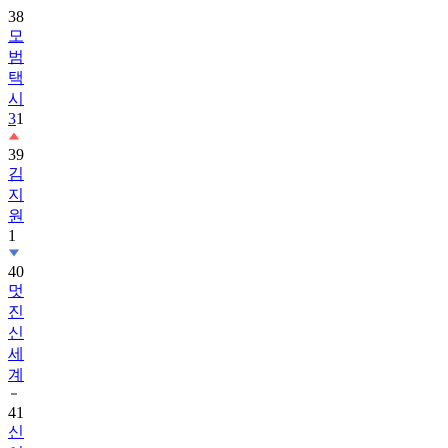
38
모
범
택
시
3
1
39
김
지
원
1
40
멋
진
신
세
계
41
신