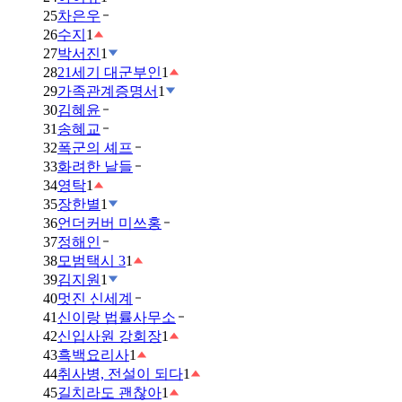
25
차은우
26
수지
1
27
박서진
1
28
21세기 대군부인
1
29
가족관계증명서
1
30
김혜윤
31
송혜교
32
폭군의 셰프
33
화려한 날들
34
영탁
1
35
장한별
1
36
언더커버 미쓰홍
37
정해인
38
모범택시 3
1
39
김지원
1
40
멋진 신세계
41
신이랑 법률사무소
42
신입사원 강회장
1
43
흑백요리사
1
44
취사병, 전설이 되다
1
45
길치라도 괜찮아
1