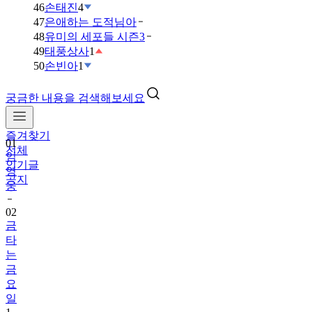
46
손태진
4
47
은애하는 도적님아
48
유미의 세포들 시즌3
49
태풍상사
1
50
손빈아
1
궁금한 내용을 검색해보세요
즐겨찾기
01
전체
임
인기글
영
공지
웅
02
금
타
는
금
요
일