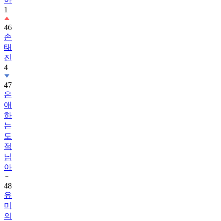
1
46
손
태
진
4
47
은
애
하
는
도
적
님
아
48
유
미
의