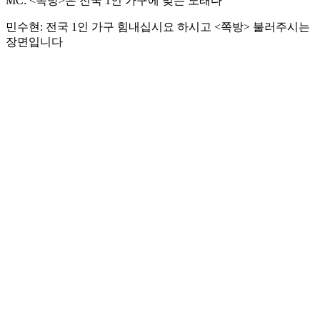
MC: <쪽방>은 전국 1인 가구에 맞는 노래다
민수현: 전국 1인 가구 힘내십시요 하시고 <쪽방> 불러주시는
장면입니다