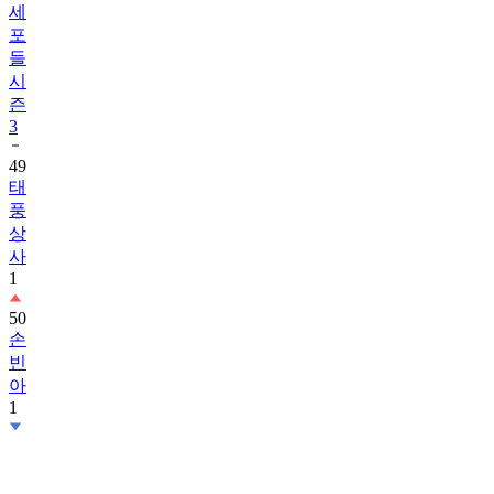
세
포
들
시
즌
3
49
태
풍
상
사
1
50
손
빈
아
1