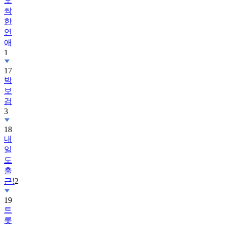
오
싹
한
연
애
1
17
박
보
검
3
18
내
일
도
출
근!
2
19
트
롯