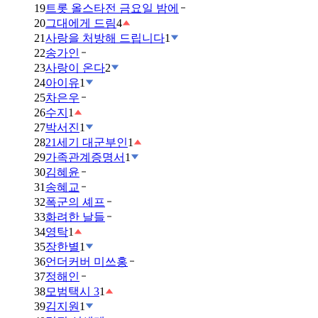
19
트롯 올스타전 금요일 밤에
20
그대에게 드림
4
21
사랑을 처방해 드립니다
1
22
송가인
23
사랑이 온다
2
24
아이유
1
25
차은우
26
수지
1
27
박서진
1
28
21세기 대군부인
1
29
가족관계증명서
1
30
김혜윤
31
송혜교
32
폭군의 셰프
33
화려한 날들
34
영탁
1
35
장한별
1
36
언더커버 미쓰홍
37
정해인
38
모범택시 3
1
39
김지원
1