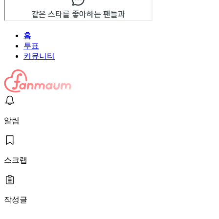
홈
투표
커뮤니티
알림
스크랩
작성글