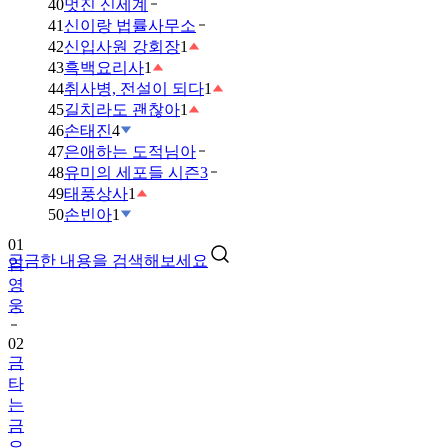
40
멋진 신세계
41
신이랑 법률사무소
42
신입사원 강회장
1
43
흑백요리사
1
44
취사병, 전설이 되다
1
45
길치라도 괜찮아
1
46
손태진
4
47
은애하는 도적님아
48
유미의 세포들 시즌3
49
태풍상사
1
01
50
손빈아
1
임
영
궁금한 내용을 검색해보세요
웅
02
금
타
는
금
요
일