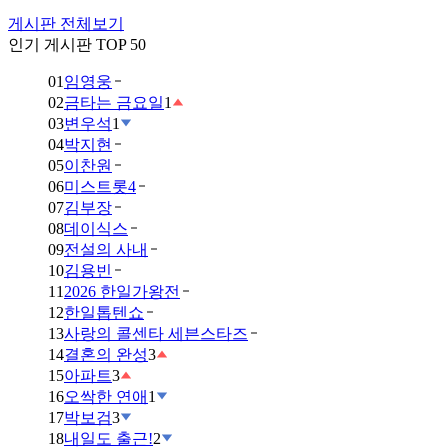
게시판 전체보기
인기 게시판 TOP 50
01
임영웅
02
금타는 금요일
1
03
변우석
1
04
박지현
05
이찬원
06
미스트롯4
07
김부장
08
데이식스
09
전설의 사내
10
김용빈
11
2026 한일가왕전
12
한일톱텐쇼
13
사랑의 콜센타 세븐스타즈
14
결혼의 완성
3
15
아파트
3
16
오싹한 연애
1
17
박보검
3
18
내일도 출근!
2