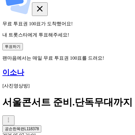
무료 투표권
100
표
가 도착했어요!
내 트롯스타에게 투표해주세요!
투표하기
팬마음에서는
매일
무료 투표권
100
표를 드려요!
이소나
[
사진영상방
]
서울콘서트 준비.단독무대까지
공손한목련L118378