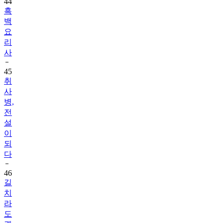
44
흑
백
요
리
사
45
취
사
병,
전
설
이
되
다
46
길
치
라
도