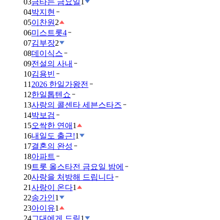
03
금타는 금요일
1
04
박지현
05
이찬원
2
06
미스트롯4
07
김부장
2
08
데이식스
09
전설의 사내
10
김용빈
11
2026 한일가왕전
12
한일톱텐쇼
13
사랑의 콜센타 세븐스타즈
14
박보검
15
오싹한 연애
1
16
내일도 출근!
1
17
결혼의 완성
18
아파트
19
트롯 올스타전 금요일 밤에
20
사랑을 처방해 드립니다
21
사랑이 온다
1
22
송가인
1
23
아이유
1
24
그대에게 드림
1