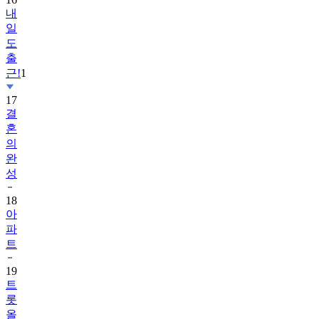
내
일
도
출
근!
1
17
결
혼
의
완
성
18
아
파
트
19
트
롯
올