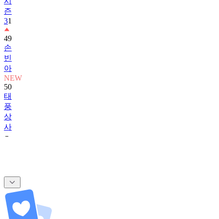
시
즌
3
1
49
손
빈
아
NEW
50
태
풍
상
사