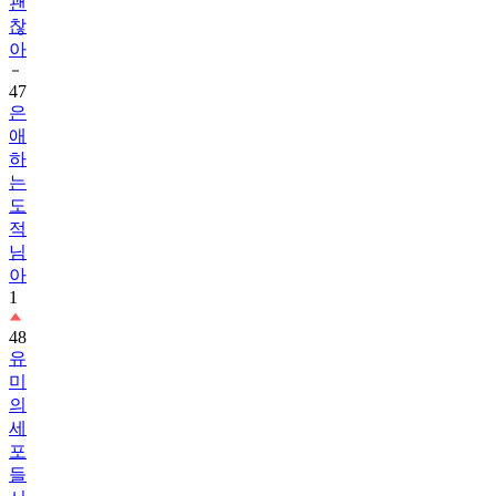
괜
찮
아
47
은
애
하
는
도
적
님
아
1
48
유
미
의
세
포
들