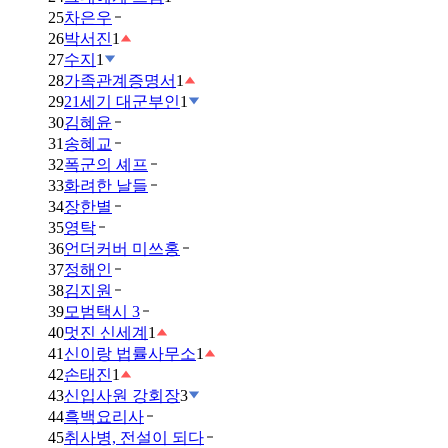
25
차은우
26
박서진
1
27
수지
1
28
가족관계증명서
1
29
21세기 대군부인
1
30
김혜윤
31
송혜교
32
폭군의 셰프
33
화려한 날들
34
장한별
35
영탁
36
언더커버 미쓰홍
37
정해인
38
김지원
39
모범택시 3
40
멋진 신세계
1
41
신이랑 법률사무소
1
42
손태진
1
43
신입사원 강회장
3
44
흑백요리사
45
취사병, 전설이 되다