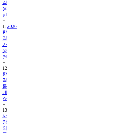
김
용
빈
11
2026
한
일
가
왕
전
12
한
일
톱
텐
쇼
13
사
랑
의