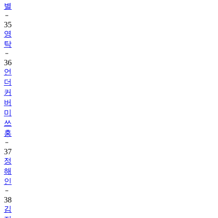
별
35
영
탁
36
언
더
커
버
미
쓰
홍
37
정
해
인
38
김