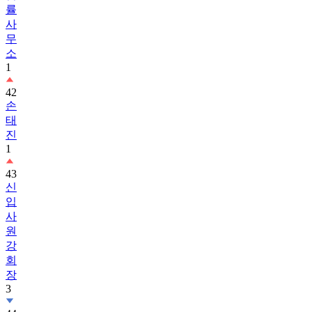
률
사
무
소
1
42
손
태
진
1
43
신
입
사
원
강
회
장
3