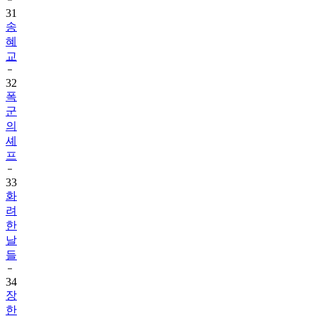
31
송
혜
교
32
폭
군
의
셰
프
33
화
려
한
날
들
34
장
한