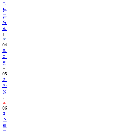
타
는
금
요
일
1
04
박
지
현
05
이
찬
원
2
06
미
스
트