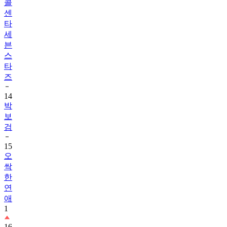
콜
센
타
세
븐
스
타
즈
14
박
보
검
15
오
싹
한
연
애
1
16