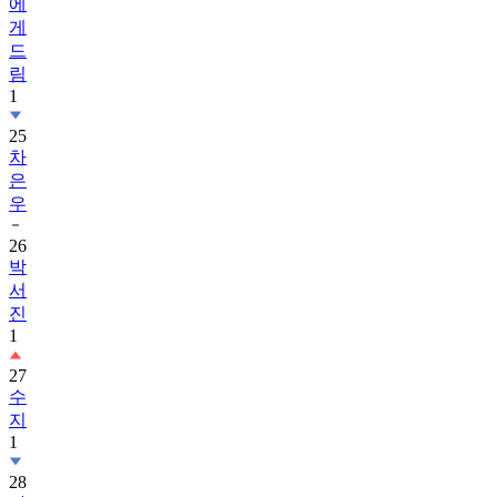
에
게
드
림
1
25
차
은
우
26
박
서
진
1
27
수
지
1
28