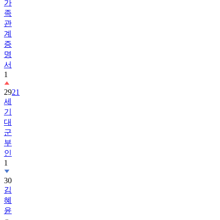
가
족
관
계
증
명
서
1
29
21
세
기
대
군
부
인
1
30
김
혜
윤