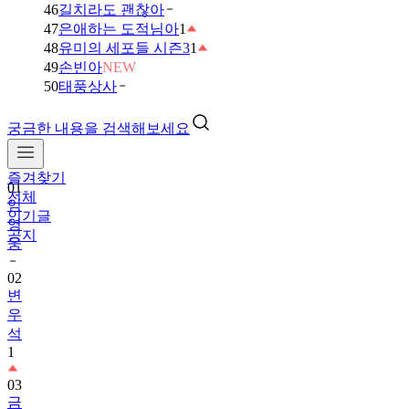
46
길치라도 괜찮아
47
은애하는 도적님아
1
48
유미의 세포들 시즌3
1
49
손빈아
NEW
50
태풍상사
궁금한 내용을 검색해보세요
즐겨찾기
01
전체
임
인기글
영
공지
웅
02
변
우
석
1
03
금