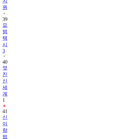
지
원
39
모
범
택
시
3
40
멋
진
신
세
계
1
41
신
이
랑
법