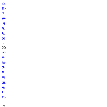
스
타
전
금
요
일
밤
에
20
사
랑
을
처
방
해
드
립
니
다
21