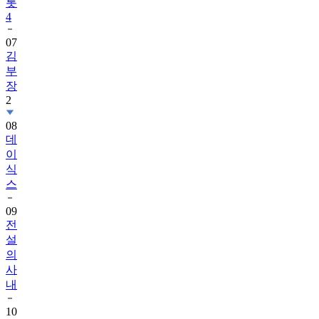
롯
4
07
김
부
장
2
08
데
이
식
스
09
전
설
의
사
내
10