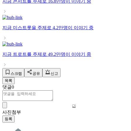
지금
콘서트
를 주제로
16.8만명
이 이야기 중
지금
미스트롯
을 주제로
4.2만명
이 이야기 중
지금
트로트
를 주제로
49.2만명
이 이야기 중
스크랩
공유
신고
목록
댓글
0
사진첨부
등록