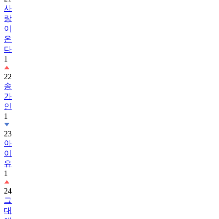
사
랑
이
온
다
1
22
송
가
인
1
23
아
이
유
1
24
그
대