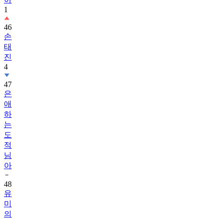
1
46
손
태
진
4
47
은
애
하
는
도
적
님
아
48
유
미
의