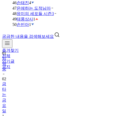
46
손태진
4
47
은애하는 도적님아
48
유미의 세포들 시즌3
49
태풍상사
1
50
손빈아
1
궁금한 내용을 검색해보세요
즐겨찾기
01
전체
임
인기글
영
공지
웅
02
금
타
는
금
요
일