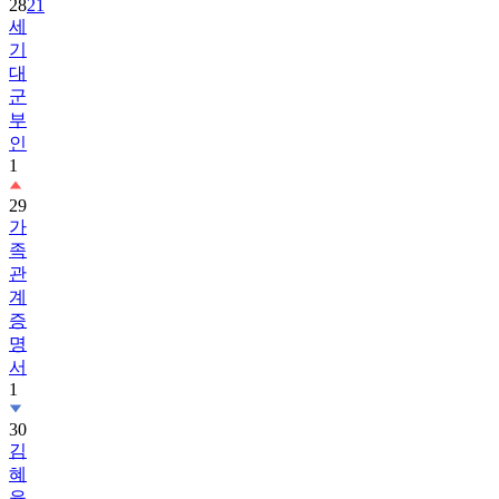
28
21
세
기
대
군
부
인
1
29
가
족
관
계
증
명
서
1
30
김
혜
윤