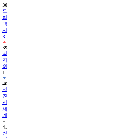
38
모
범
택
시
3
1
39
김
지
원
1
40
멋
진
신
세
계
41
신