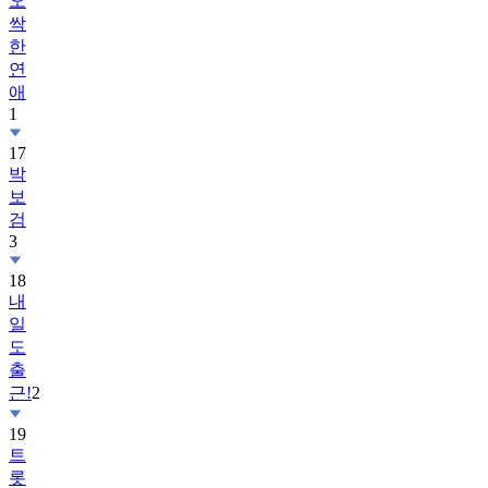
오
싹
한
연
애
1
17
박
보
검
3
18
내
일
도
출
근!
2
19
트
롯