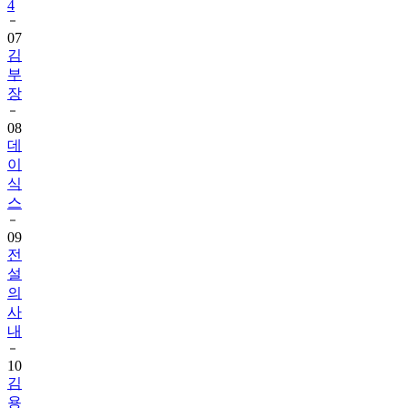
4
07
김
부
장
08
데
이
식
스
09
전
설
의
사
내
10
김
용