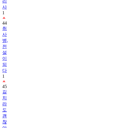
리
사
1
44
취
사
병,
전
설
이
되
다
1
45
길
치
라
도
괜
찮
아