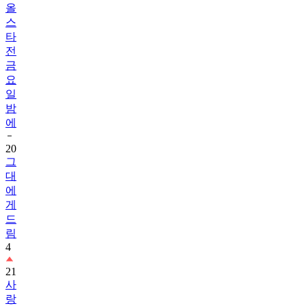
올
스
타
전
금
요
일
밤
에
20
그
대
에
게
드
림
4
21
사
랑