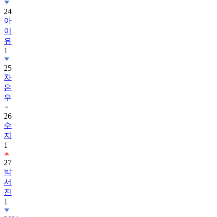
24
아
이
유
1
25
차
은
우
26
수
지
1
27
박
서
진
1