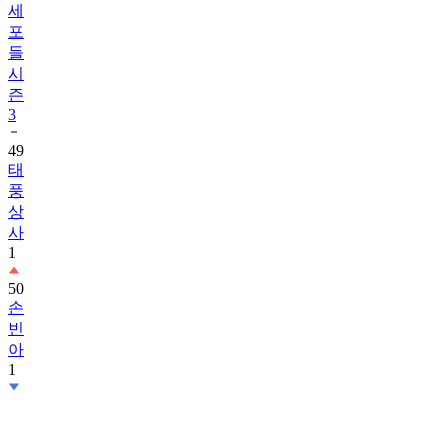
세
포
들
시
즌
3
49
태
풍
상
사
1
50
손
빈
아
1