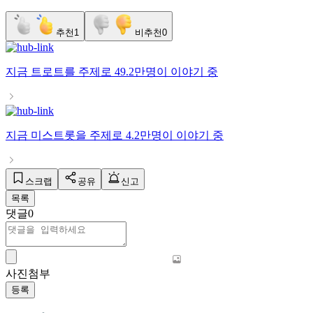
추천
1
비추천
0
지금
트로트
를 주제로
49.2만명
이 이야기 중
지금
미스트롯
을 주제로
4.2만명
이 이야기 중
스크랩
공유
신고
목록
댓글
0
사진첨부
등록