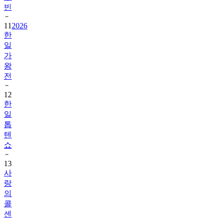
빈
11
2026
한
일
가
왕
전
12
한
일
톱
텐
쇼
13
사
랑
의
콜
센