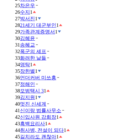
25
차은우
26
수지
1
27
박서진
1
28
21세기 대군부인
1
29
가족관계증명서
1
30
김혜윤
31
송혜교
32
폭군의 셰프
33
화려한 날들
34
영탁
1
35
장한별
1
36
언더커버 미쓰홍
37
정해인
38
모범택시 3
1
39
김지원
1
40
멋진 신세계
41
신이랑 법률사무소
42
신입사원 강회장
1
43
흑백요리사
1
44
취사병, 전설이 되다
1
45
길치라도 괜찮아
1