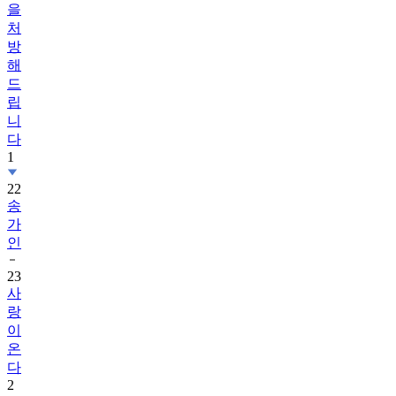
을
처
방
해
드
립
니
다
1
22
송
가
인
23
사
랑
이
온
다
2