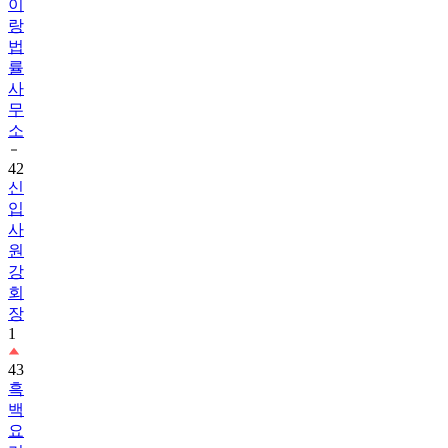
이
랑
법
률
사
무
소
42
신
입
사
원
강
회
장
1
43
흑
백
요