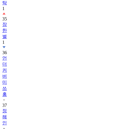
탁
1
35
장
한
별
1
36
언
더
커
버
미
쓰
홍
37
정
해
인