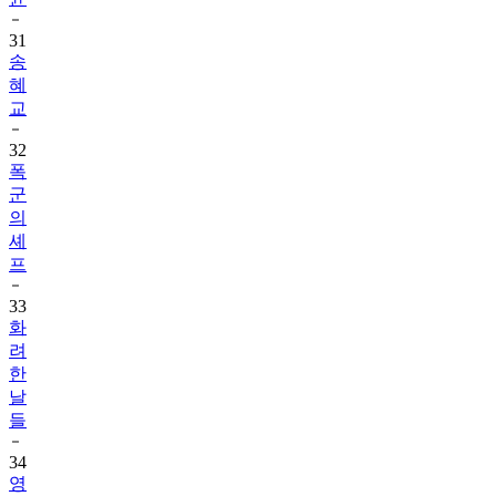
31
송
혜
교
32
폭
군
의
셰
프
33
화
려
한
날
들
34
영