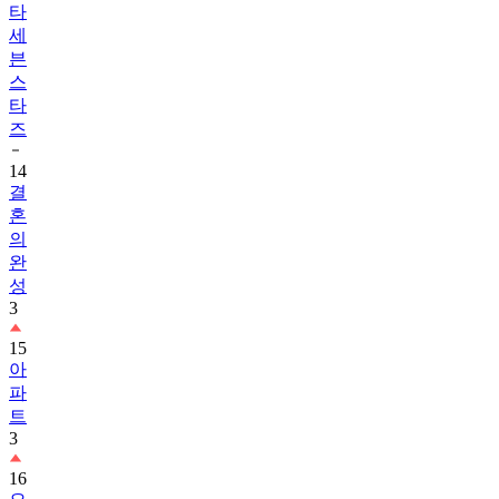
타
세
븐
스
타
즈
14
결
혼
의
완
성
3
15
아
파
트
3
16