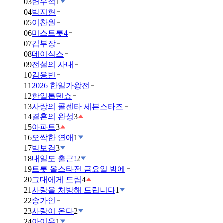
03
변우석
1
04
박지현
05
이찬원
06
미스트롯4
07
김부장
08
데이식스
09
전설의 사내
10
김용빈
11
2026 한일가왕전
12
한일톱텐쇼
13
사랑의 콜센타 세븐스타즈
14
결혼의 완성
3
15
아파트
3
16
오싹한 연애
1
17
박보검
3
18
내일도 출근!
2
19
트롯 올스타전 금요일 밤에
20
그대에게 드림
4
21
사랑을 처방해 드립니다
1
22
송가인
23
사랑이 온다
2
24
아이유
1