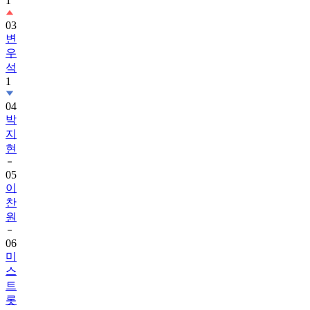
1
03
변
우
석
1
04
박
지
현
05
이
찬
원
06
미
스
트
롯