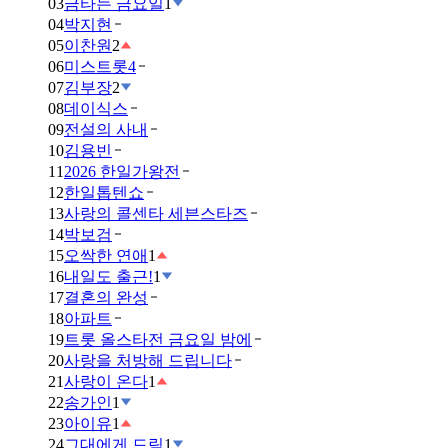
03
금타는 금요일
1
04
박지현
05
이찬원
2
06
미스트롯4
07
김부장
2
08
데이식스
09
전설의 사내
10
김용빈
11
2026 한일가왕전
12
한일톱텐쇼
13
사랑의 콜센타 세븐스타즈
14
박보검
15
오싹한 연애
1
16
내일도 출근!
1
17
결혼의 완성
18
아파트
19
트롯 올스타전 금요일 밤에
20
사랑을 처방해 드립니다
21
사랑이 온다
1
22
송가인
1
23
아이유
1
24
그대에게 드림
1