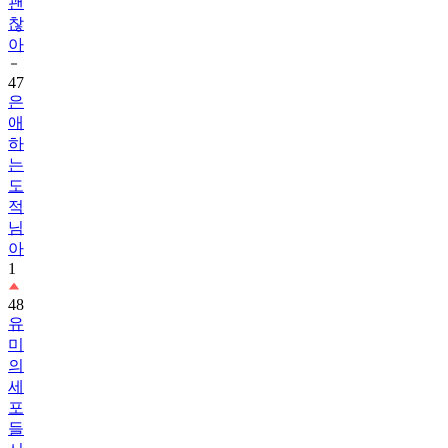
괜
찮
아
47
은
애
하
는
도
적
님
아
1
48
유
미
의
세
포
들