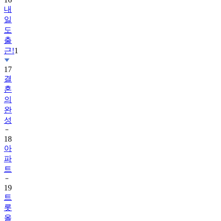
내
일
도
출
근!
1
17
결
혼
의
완
성
18
아
파
트
19
트
롯
올