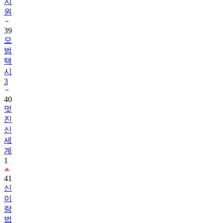
지
원
39
모
범
택
시
3
40
멋
진
신
세
계
1
41
신
이
랑
법