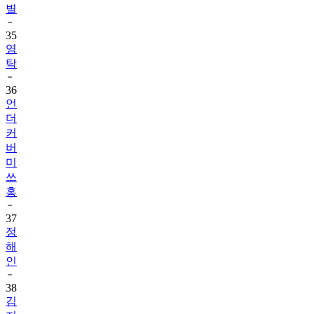
별
35
영
탁
36
언
더
커
버
미
쓰
홍
37
정
해
인
38
김