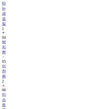
타
는
금
요
일
1
04
박
지
현
05
이
찬
원
2
06
미
스
트