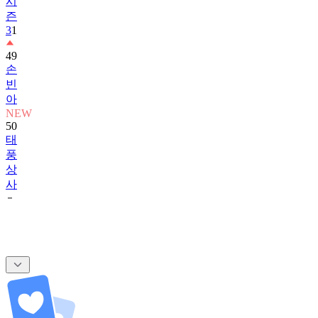
시
즌
3
1
49
손
빈
아
NEW
50
태
풍
상
사