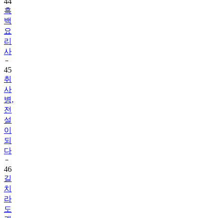
44
흑
백
요
리
사
45
취
사
병,
전
설
이
되
다
46
길
치
라
도