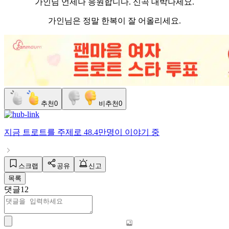
가인님 언제나 응원합니다. 신곡 대박나세요.
가인님은 정말 한복이 잘 어올리세요.
추천
0
비추천
0
지금
트로트
를 주제로
48.4만명
이 이야기 중
스크랩
공유
신고
목록
댓글
12