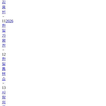
김
용
빈
11
2026
한
일
가
왕
전
12
한
일
톱
텐
쇼
13
사
랑
의