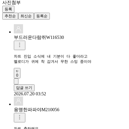
사진첨부
등록
추천순
최신순
등록순
부드러운다람쥐W116530
차트 진입 소식에 내 기분이 다 좋더라고

멜로디가 귀에 착 감겨서 무한 스밍 중이야
0
답글 쓰기
2026.07.20 03:52
용맹한파파야M210056
차트 축하해요
