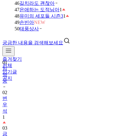
46
길치라도 괜찮아
47
은애하는 도적님아
1
48
유미의 세포들 시즌3
1
49
손빈아
NEW
50
태풍상사
궁금한 내용을 검색해보세요
즐겨찾기
01
전체
임
인기글
영
공지
웅
02
변
우
석
1
03
금