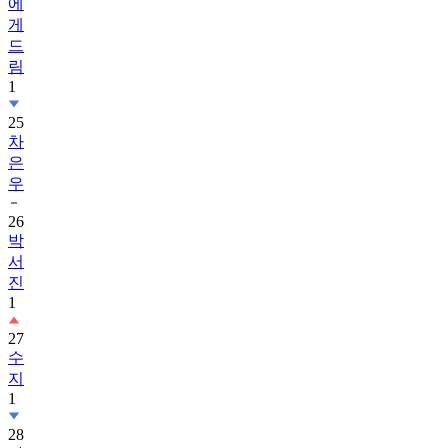
에
게
드
림
1
25
차
은
우
26
박
서
진
1
27
수
지
1
28