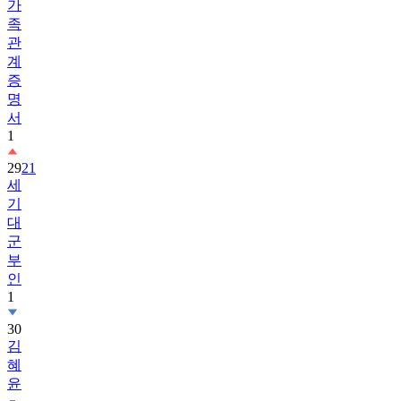
가
족
관
계
증
명
서
1
29
21
세
기
대
군
부
인
1
30
김
혜
윤