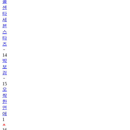
콜
센
타
세
븐
스
타
즈
14
박
보
검
15
오
싹
한
연
애
1
16