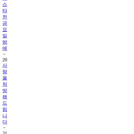
스
타
전
금
요
일
밤
에
20
사
랑
을
처
방
해
드
립
니
다
21