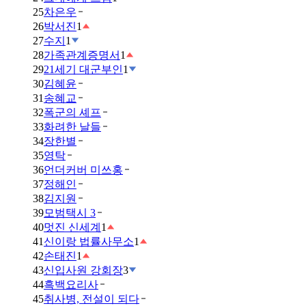
25
차은우
26
박서진
1
27
수지
1
28
가족관계증명서
1
29
21세기 대군부인
1
30
김혜윤
31
송혜교
32
폭군의 셰프
33
화려한 날들
34
장한별
35
영탁
36
언더커버 미쓰홍
37
정해인
38
김지원
39
모범택시 3
40
멋진 신세계
1
41
신이랑 법률사무소
1
42
손태진
1
43
신입사원 강회장
3
44
흑백요리사
45
취사병, 전설이 되다