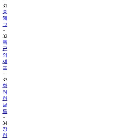
31
송
혜
교
32
폭
군
의
셰
프
33
화
려
한
날
들
34
장
한