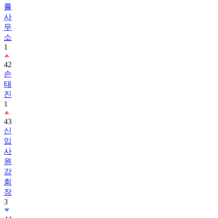
률
사
무
소
1
42
손
태
진
1
43
신
입
사
원
강
회
장
3