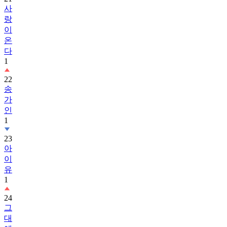
사
랑
이
온
다
1
22
송
가
인
1
23
아
이
유
1
24
그
대