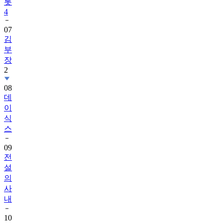
롯
4
07
김
부
장
2
08
데
이
식
스
09
전
설
의
사
내
10