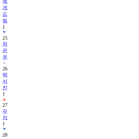
에
게
드
림
1
25
차
은
우
26
박
서
진
1
27
수
지
1
28