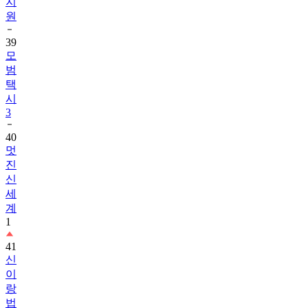
지
원
39
모
범
택
시
3
40
멋
진
신
세
계
1
41
신
이
랑
법