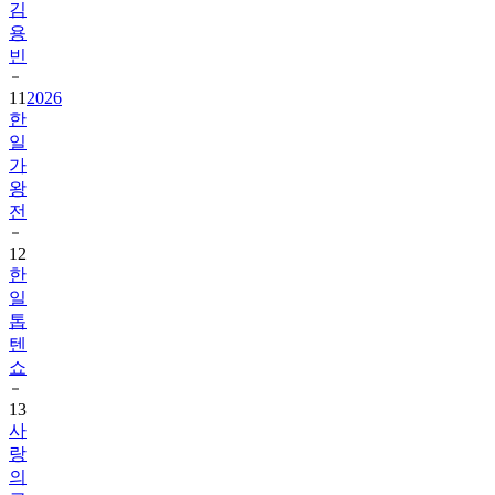
김
용
빈
11
2026
한
일
가
왕
전
12
한
일
톱
텐
쇼
13
사
랑
의