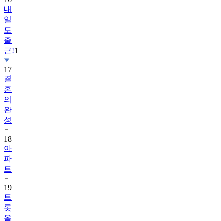
내
일
도
출
근!
1
17
결
혼
의
완
성
18
아
파
트
19
트
롯
올