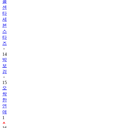
콜
센
타
세
븐
스
타
즈
14
박
보
검
15
오
싹
한
연
애
1
16