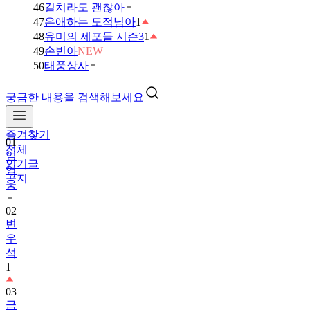
46
길치라도 괜찮아
47
은애하는 도적님아
1
48
유미의 세포들 시즌3
1
49
손빈아
NEW
50
태풍상사
궁금한 내용을 검색해보세요
즐겨찾기
01
전체
임
인기글
영
공지
웅
02
변
우
석
1
03
금