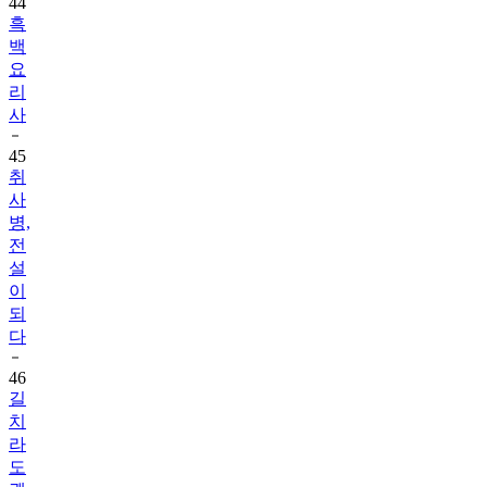
44
흑
백
요
리
사
45
취
사
병,
전
설
이
되
다
46
길
치
라
도