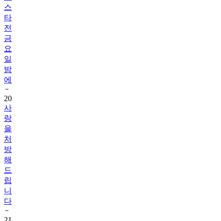
스
타
전
금
요
일
밤
에
20
사
랑
을
처
방
해
드
립
니
다
21