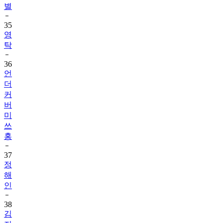
별
35
영
탁
36
언
더
커
버
미
쓰
홍
37
정
해
인
38
김