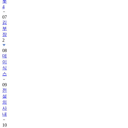
롯
4
07
김
부
장
2
08
데
이
식
스
09
전
설
의
사
내
10