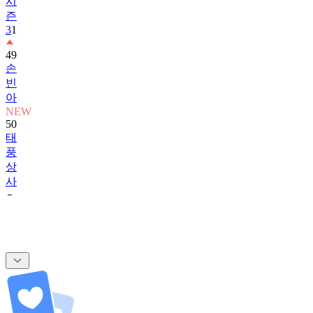
시
즌
3
1
49
손
빈
아
NEW
50
태
풍
상
사