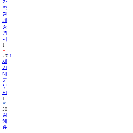
가
족
관
계
증
명
서
1
29
21
세
기
대
군
부
인
1
30
김
혜
윤