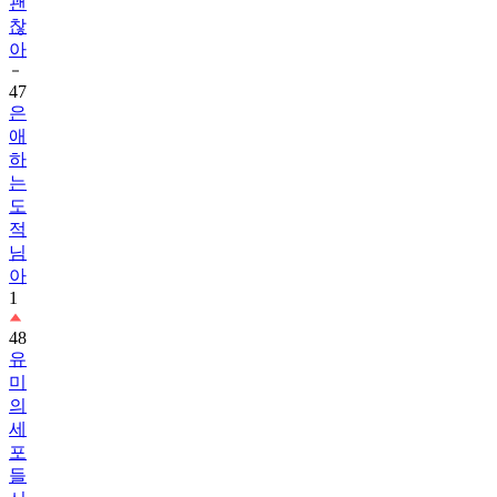
괜
찮
아
47
은
애
하
는
도
적
님
아
1
48
유
미
의
세
포
들