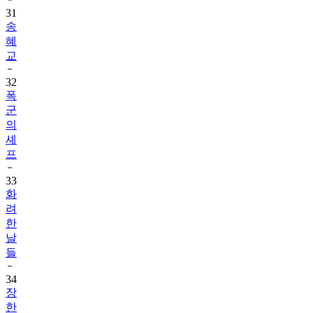
31
송
혜
교
32
폭
군
의
셰
프
33
화
려
한
날
들
34
장
한