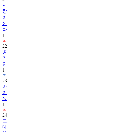
사
랑
이
온
다
1
22
송
가
인
1
23
아
이
유
1
24
그
대