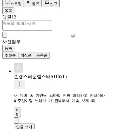
스크랩
공유
신고
목록
댓글
12
사진첨부
등록
추천순
최신순
등록순
존경스러운햄스터S116515
새 뮤비 속 가인님 스타일 진짜 화려하고 예쁘더라

비주얼이랑 노래가 다 완벽해서 계속 보게 돼
0
답글 쓰기