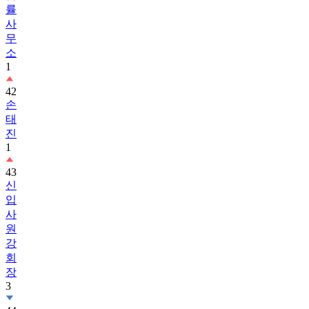
률
사
무
소
1
42
손
태
진
1
43
신
입
사
원
강
회
장
3