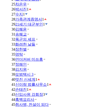
25
차은우
26
박서진
1
27
수지
1
28
가족관계증명서
1
29
21세기 대군부인
1
30
김혜윤
31
송혜교
32
폭군의 셰프
33
화려한 날들
34
장한별
35
영탁
36
언더커버 미쓰홍
37
정해인
38
김지원
39
모범택시 3
40
멋진 신세계
1
41
신이랑 법률사무소
1
42
손태진
1
43
신입사원 강회장
3
44
흑백요리사
45
취사병, 전설이 되다