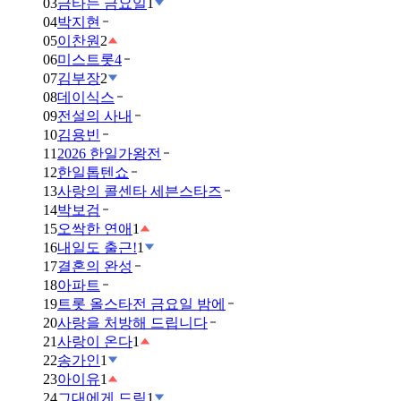
03
금타는 금요일
1
04
박지현
05
이찬원
2
06
미스트롯4
07
김부장
2
08
데이식스
09
전설의 사내
10
김용빈
11
2026 한일가왕전
12
한일톱텐쇼
13
사랑의 콜센타 세븐스타즈
14
박보검
15
오싹한 연애
1
16
내일도 출근!
1
17
결혼의 완성
18
아파트
19
트롯 올스타전 금요일 밤에
20
사랑을 처방해 드립니다
21
사랑이 온다
1
22
송가인
1
23
아이유
1
24
그대에게 드림
1