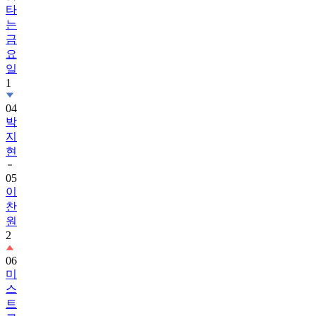
타
는
금
요
일
1
04
박
지
현
05
이
찬
원
2
06
미
스
트