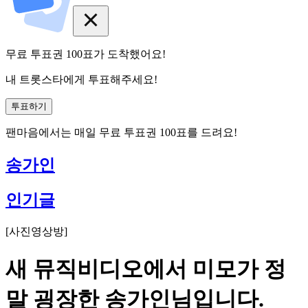
무료 투표권
100
표
가 도착했어요!
내 트롯스타에게 투표해주세요!
투표하기
팬마음에서는
매일
무료 투표권
100
표를 드려요!
송가인
인기글
[
사진영상방
]
새 뮤직비디오에서 미모가 정
말 굉장한 송가인님입니다.