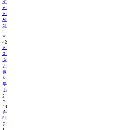
신
세
계
5
42
신
이
랑
법
률
사
무
소
2
43
손
태
진
1
44