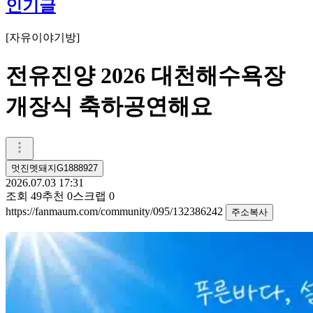
인기글
[
자유이야기방
]
전유진양 2026 대천해수욕장
개장식 축하공연해요
멋진멧돼지G1888927
2026.07.03 17:31
조회
49
추천
0
스크랩
0
https://fanmaum.com/community/095/132386242
주소복사