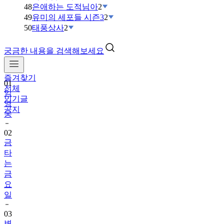
48
은애하는 도적님아
2
49
유미의 세포들 시즌3
2
50
태풍상사
2
궁금한 내용을 검색해보세요
01
임
즐겨찾기
영
전체
웅
인기글
공지
02
금
타
는
금
요
일
03
변
우