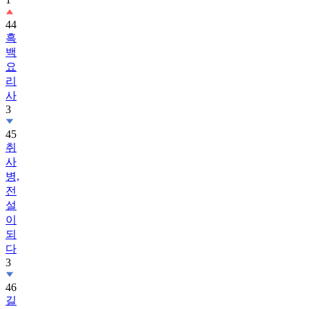
흑
백
요
리
사
3
45
취
사
병,
전
설
이
되
다
3
46
길
치
라