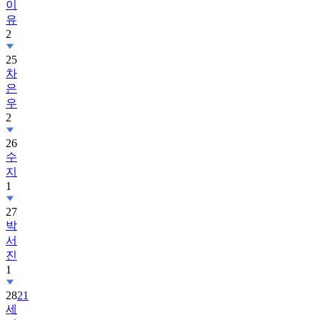
2
25
차
은
우
2
26
수
지
1
27
박
서
진
1
28
21
세
기
대