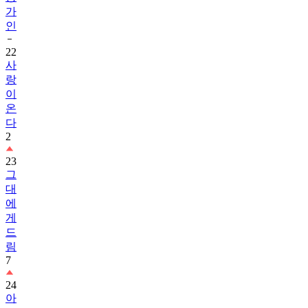
인
22
사
랑
이
온
다
2
23
그
대
에
게
드
림
7
24
아
이
유