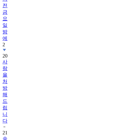
금
요
일
밤
에
2
20
사
랑
을
처
방
해
드
립
니
다
21
송
가