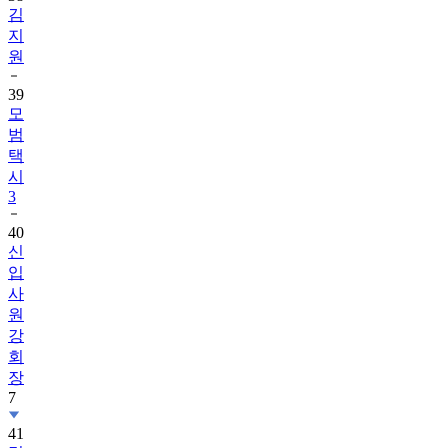
원
39
모
범
택
시
3
40
신
입
사
원
강
회
장
7
41
멋
진