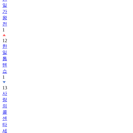
가
왕
전
1
12
한
일
톱
텐
쇼
1
13
사
랑
의
콜
센
타
세
븐
스