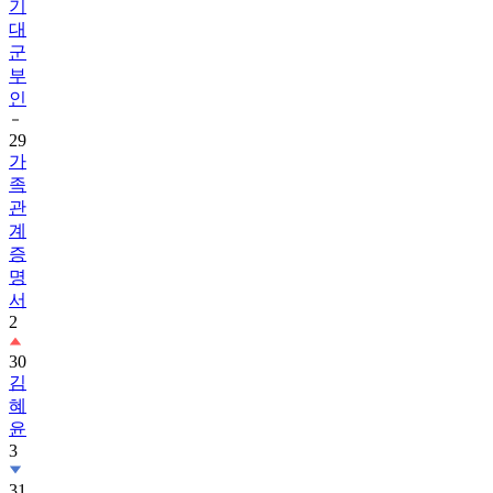
군
부
인
29
가
족
관
계
증
명
서
2
30
김
혜
윤
3
31
송