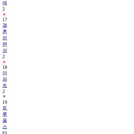
17
결
혼
의
완
성
2
18
아
파
트
2
19
트
롯
올
스
타
전