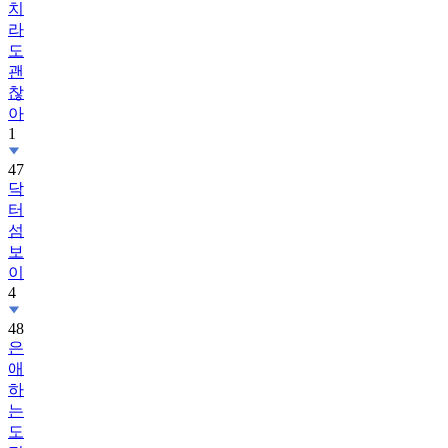
도
괜
찮
아
1
47
닥
터
섬
보
이
4
48
은
애
하
는
도
적
님