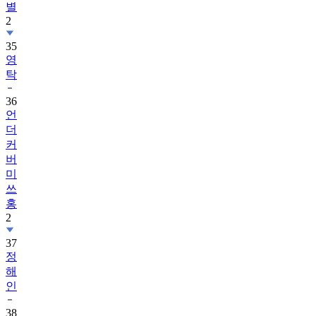
35
영
탁
36
언
더
커
버
미
쓰
홍
2
37
정
해
인
38
김
지