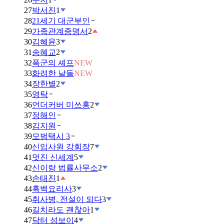
27
박서진
1
28
21세기 대군부인
29
가족관계증명서
2
30
김혜윤
3
31
송혜교
2
32
폭군의 셰프
NEW
33
화려한 날들
NEW
34
장한별
2
35
영탁
36
언더커버 미쓰홍
2
37
정해인
38
김지원
39
모범택시 3
40
신입사원 강회장
7
41
멋진 신세계
5
42
신이랑 법률사무소
2
43
손태진
1
44
흑백요리사
3
45
취사병, 전설이 되다
3
46
길치라도 괜찮아
1
47
닥터 섬보이
4