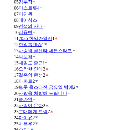
05
김부장
06
미스트롯4
07
이찬원
08
데이식스
09
전설의 사내
10
김용빈
11
2026 한일가왕전
1
12
한일톱텐쇼
1
13
사랑의 콜센타 세븐스타즈
14
박보검
15
내일도 출근!
16
오싹한 연애
2
17
결혼의 완성
2
18
아파트
2
19
트롯 올스타전 금요일 밤에
2
20
사랑을 처방해 드립니다
21
송가인
22
사랑이 온다
2
23
그대에게 드림
7
24
아이유
2
25
차은우
2
26
수지
1