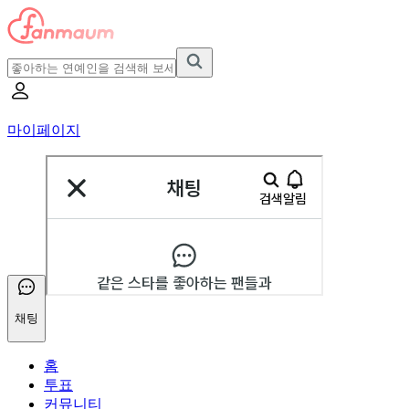
마이페이지
채팅
홈
투표
커뮤니티