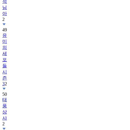
아
2
49
유
미
의
세
포
들
시
즌
3
2
50
태
풍
상
사
2