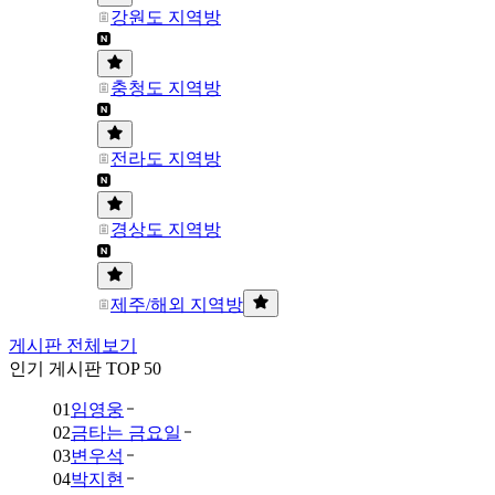
강원도 지역방
충청도 지역방
전라도 지역방
경상도 지역방
제주/해외 지역방
게시판 전체보기
인기 게시판 TOP 50
01
임영웅
02
금타는 금요일
03
변우석
04
박지현