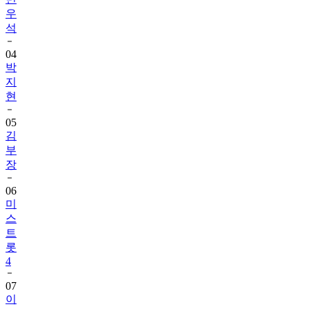
석
04
박
지
현
05
김
부
장
06
미
스
트
롯
4
07
이
찬
원