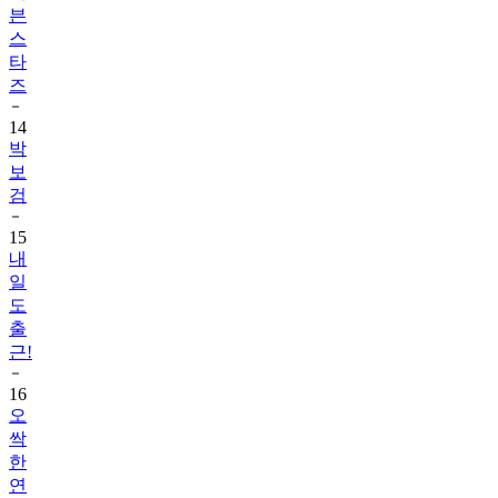
타
즈
14
박
보
검
15
내
일
도
출
근!
16
오
싹
한
연
애
2