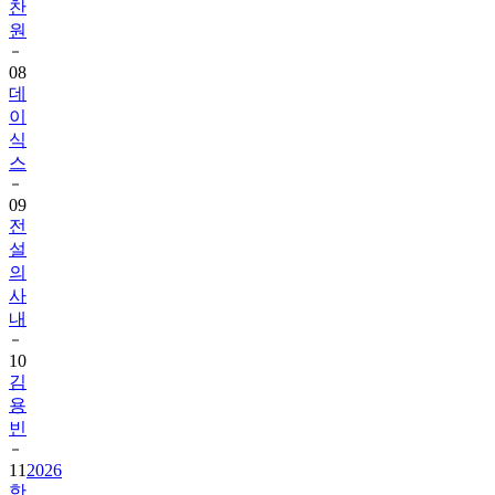
08
데
이
식
스
09
전
설
의
사
내
10
김
용
빈
11
2026
한
일