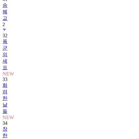
혜
교
2
32
폭
군
의
셰
프
NEW
33
화
려
한
날
들
NEW
34
장
한
별
2