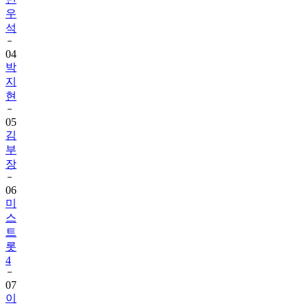
우
석
04
박
지
현
05
김
부
장
06
미
스
트
롯
4
07
이