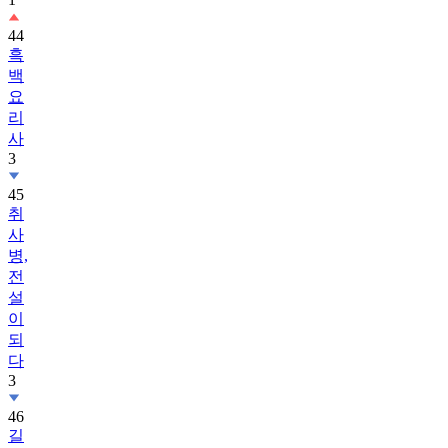
44
흑
백
요
리
사
3
45
취
사
병,
전
설
이
되
다
3
46
길