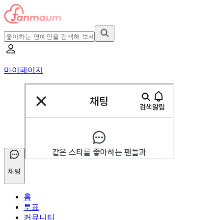
마이페이지
채팅
홈
투표
커뮤니티