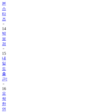
븐
스
타
즈
14
박
보
검
15
내
일
도
출
근!
16
오
싹
한
연