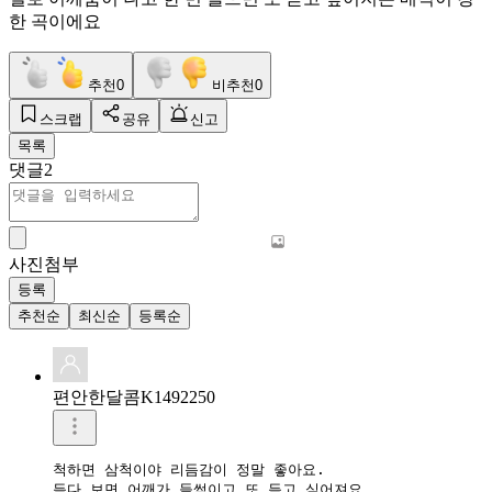
한 곡이에요
추천
0
비추천
0
스크랩
공유
신고
목록
댓글
2
사진첨부
등록
추천순
최신순
등록순
편안한달콤K1492250
척하면 삼척이야 리듬감이 정말 좋아요.
