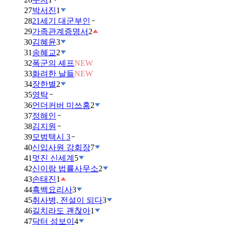
27
박서진
1
28
21세기 대군부인
29
가족관계증명서
2
30
김혜윤
3
31
송혜교
2
32
폭군의 셰프
NEW
33
화려한 날들
NEW
34
장한별
2
35
영탁
36
언더커버 미쓰홍
2
37
정해인
38
김지원
39
모범택시 3
40
신입사원 강회장
7
41
멋진 신세계
5
42
신이랑 법률사무소
2
43
손태진
1
44
흑백요리사
3
45
취사병, 전설이 되다
3
46
길치라도 괜찮아
1
47
닥터 섬보이
4