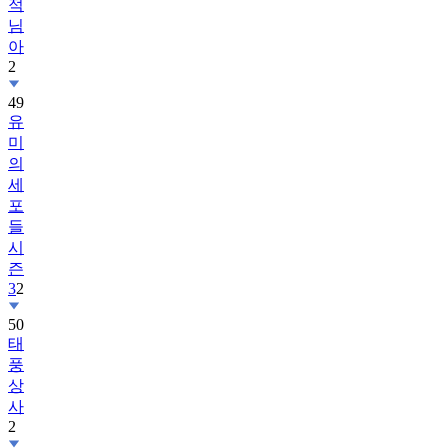
적
님
아
2
49
유
미
의
세
포
들
시
즌
3
2
50
태
풍
상
사
2