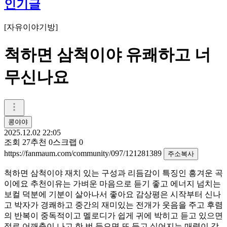
인기글
[
자유이야기방
]
척하면 삼척이야 유쾌하고 너
무신나요
콩야야
2025.12.02 22:05
조회
27
추천
0
스크랩
0
https://fanmaum.com/community/097/121281389
주소복사
척하면 삼척이야 재치 있는 구성과 리듬감이 특징인 흥겨운 곡
이에요 추천이유는 가벼운 마음으로 듣기 좋고 에너지 넘치는
보컬 덕분에 기분이 살아나서 좋아요 감상평은 시작부터 신나
고 박자가 경쾌하고 중간의 재미있는 전개가 웃음을 주고 후렴
의 반복이 중독적이고 멜로디가 쉽게 귀에 박히고 듣고 있으면
절로 어깨춤이 나고 한 번 들으면 또 듣고 싶어지는 매력이 강