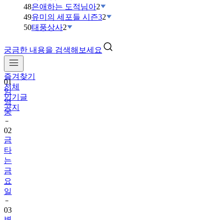
48
은애하는 도적님아
2
49
유미의 세포들 시즌3
2
50
태풍상사
2
궁금한 내용을 검색해보세요
즐겨찾기
01
전체
임
인기글
영
공지
웅
02
금
타
는
금
요
일
03
변