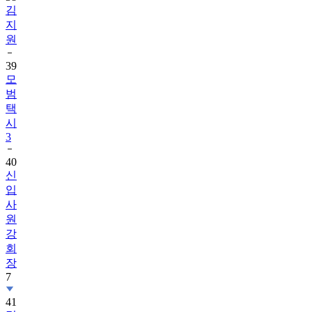
김
지
원
39
모
범
택
시
3
40
신
입
사
원
강
회
장
7
41