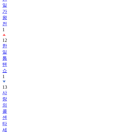
일
가
왕
전
1
12
한
일
톱
텐
쇼
1
13
사
랑
의
콜
센
타
세