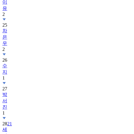
이
유
2
25
차
은
우
2
26
수
지
1
27
박
서
진
1
28
21
세