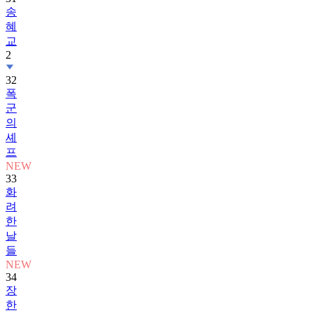
송
혜
교
2
32
폭
군
의
셰
프
NEW
33
화
려
한
날
들
NEW
34
장
한