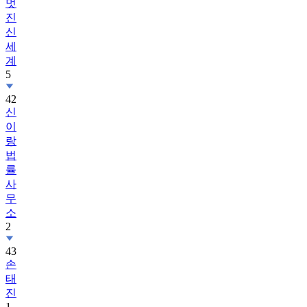
멋
진
신
세
계
5
42
신
이
랑
법
률
사
무
소
2
43
손
태
진
1