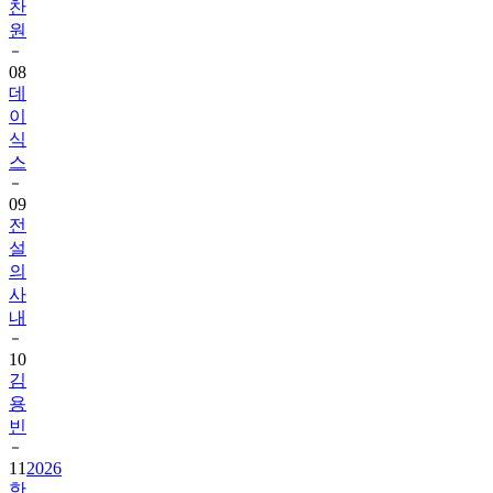
찬
원
08
데
이
식
스
09
전
설
의
사
내
10
김
용
빈
11
2026
한