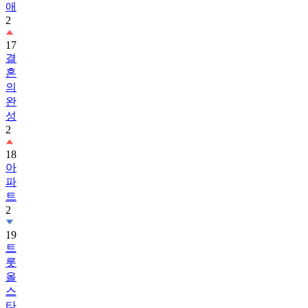
애
2
17
결
혼
의
완
성
2
18
아
파
트
2
19
트
롯
올
스
타