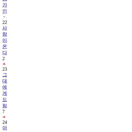
가
인
22
사
랑
이
온
다
2
23
그
대
에
게
드
림
7
24
아