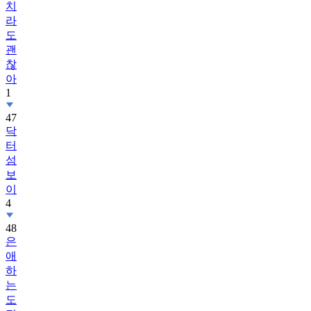
치
라
도
괜
찮
아
1
47
닥
터
섬
보
이
4
48
은
애
하
는
도