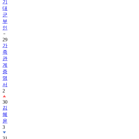
기
대
군
부
인
29
가
족
관
계
증
명
서
2
30
김
혜
윤
3
31