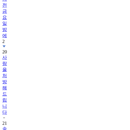
전
금
요
일
밤
에
2
20
사
랑
을
처
방
해
드
립
니
다
21
송