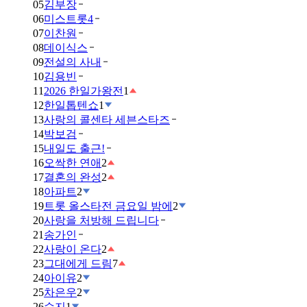
05
김부장
06
미스트롯4
07
이찬원
08
데이식스
09
전설의 사내
10
김용빈
11
2026 한일가왕전
1
12
한일톱텐쇼
1
13
사랑의 콜센타 세븐스타즈
14
박보검
15
내일도 출근!
16
오싹한 연애
2
17
결혼의 완성
2
18
아파트
2
19
트롯 올스타전 금요일 밤에
2
20
사랑을 처방해 드립니다
21
송가인
22
사랑이 온다
2
23
그대에게 드림
7
24
아이유
2
25
차은우
2
26
수지
1