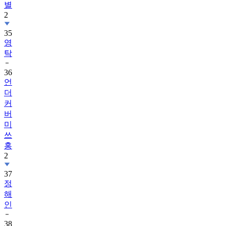
별
2
35
영
탁
36
언
더
커
버
미
쓰
홍
2
37
정
해
인
38