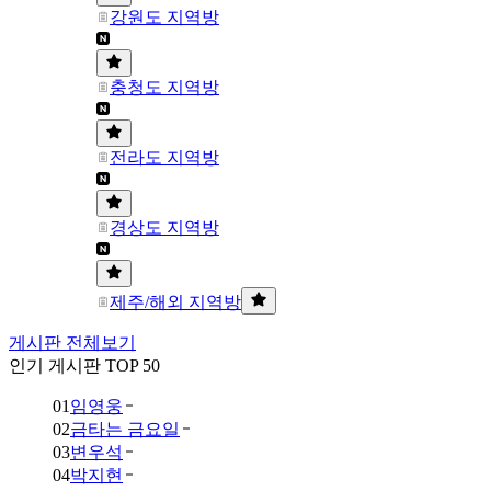
강원도 지역방
충청도 지역방
전라도 지역방
경상도 지역방
제주/해외 지역방
게시판 전체보기
인기 게시판 TOP 50
01
임영웅
02
금타는 금요일
03
변우석
04
박지현