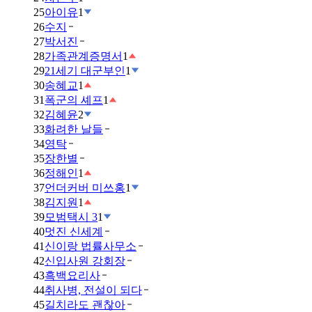
25
아이유
1
26
수지
27
박서진
28
가족관계증명서
1
29
21세기 대군부인
1
30
송혜교
1
31
폭군의 셰프
1
32
김혜윤
2
33
화려한 날들
34
영탁
35
장한별
36
정해인
1
37
언더커버 미쓰홍
1
38
김지원
1
39
모범택시 3
1
40
멋진 신세계
41
신이랑 법률사무소
42
신입사원 강회장
43
흑백요리사
44
취사병, 전설이 되다
45
길치라도 괜찮아