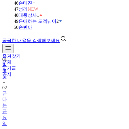
46
손태진
47
성리
NEW
48
태풍상사
1
49
은애하는 도적님아
2
50
손빈아
궁금한 내용을 검색해보세요
즐겨찾기
01
전체
임
인기글
영
공지
웅
02
금
타
는
금
요
일