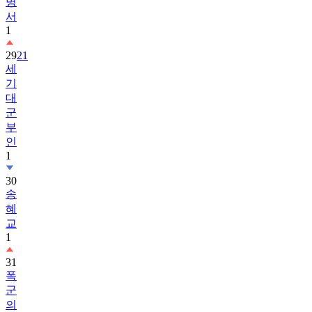
명
서
1
29
21
세
기
대
군
부
인
1
30
송
혜
교
1
31
폭
군
의