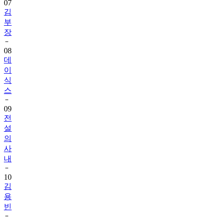
07
김
부
장
08
데
이
식
스
09
전
설
의
사
내
10
김
용
빈