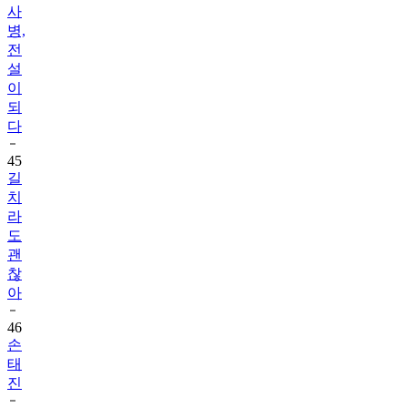
사
병,
전
설
이
되
다
45
길
치
라
도
괜
찮
아
46
손
태
진