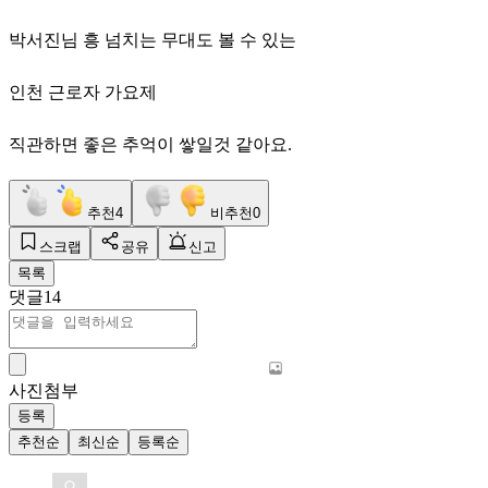
박서진님 흥 넘치는 무대도 볼 수 있는
인천 근로자 가요제
직관하면 좋은 추억이 쌓일것 같아요.
추천
4
비추천
0
스크랩
공유
신고
목록
댓글
14
사진첨부
등록
추천순
최신순
등록순