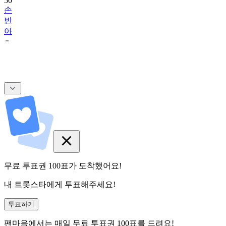
50
손
빈
아
무료 투표권
100
표
가 도착했어요!
내 트롯스타에게 투표해주세요!
투표하기
팬마음에서는
매일
무료 투표권
100
표를 드려요!