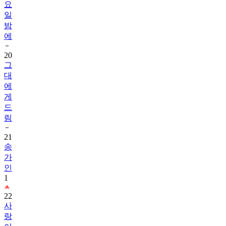
요
일
밤
에
20
그
대
에
게
드
림
21
송
가
인
1
22
사
랑