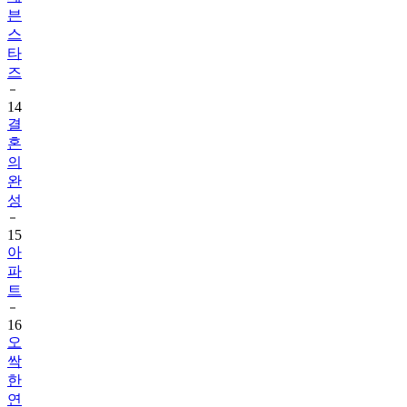
븐
스
타
즈
14
결
혼
의
완
성
15
아
파
트
16
오
싹
한
연