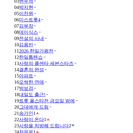
03
변우석
04
박지현
05
이찬원
06
미스트롯4
07
김부장
08
데이식스
09
전설의 사내
10
김용빈
11
2026 한일가왕전
12
한일톱텐쇼
13
사랑의 콜센타 세븐스타즈
14
결혼의 완성
15
아파트
16
오싹한 연애
17
박보검
18
내일도 출근!
19
트롯 올스타전 금요일 밤에
20
그대에게 드림
21
송가인
1
22
사랑이 온다
1
23
사랑을 처방해 드립니다
2
24
차은우
1