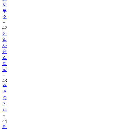
사
무
소
42
신
입
사
원
강
회
장
43
흑
백
요
리
사
44
취