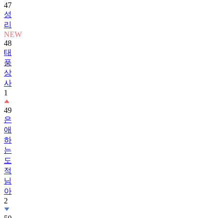
47
성
리
NEW
48
태
풍
상
사
1
49
은
애
하
는
도
적
님
아
2