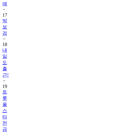
애
17
박
보
검
18
내
일
도
출
근!
19
트
롯
올
스
타
전
금