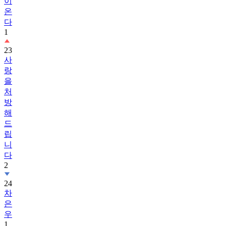
이
온
다
1
23
사
랑
을
처
방
해
드
립
니
다
2
24
차
은
우
1