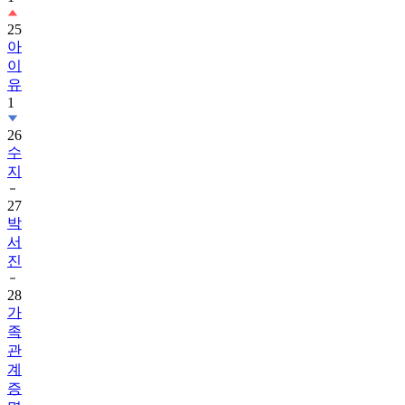
25
아
이
유
1
26
수
지
27
박
서
진
28
가
족
관
계
증