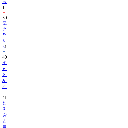
원
1
39
모
범
택
시
3
1
40
멋
진
신
세
계
41
신
이
랑
법
률