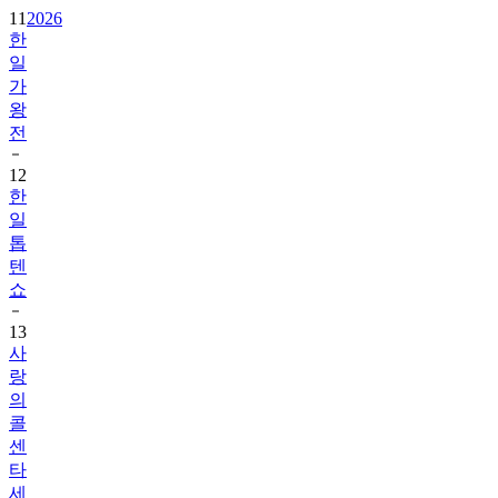
11
2026
한
일
가
왕
전
12
한
일
톱
텐
쇼
13
사
랑
의
콜
센
타
세