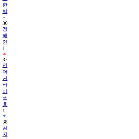
한
별
36
정
해
인
1
37
언
더
커
버
미
쓰
홍
1
38
김
지