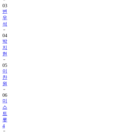
03
변
우
석
04
박
지
현
05
이
찬
원
06
미
스
트
롯
4