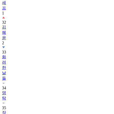
셰
프
1
32
김
혜
윤
2
33
화
려
한
날
들
34
영
탁
35
장