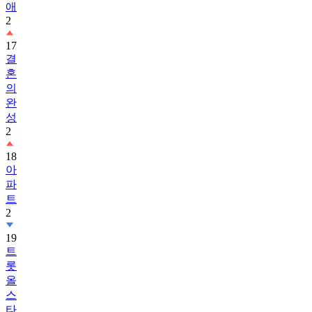
애
2
17
결
혼
의
완
성
2
18
아
파
트
2
19
트
롯
올
스
타