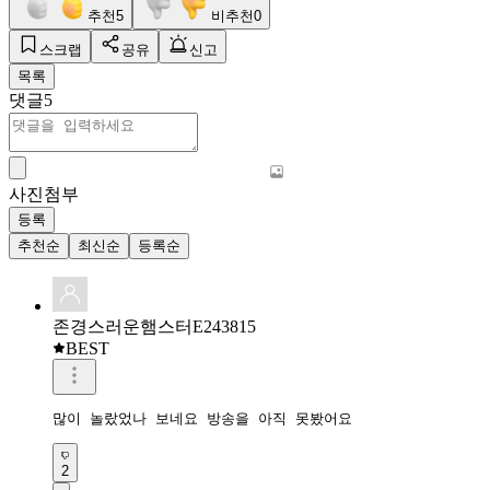
추천
5
비추천
0
스크랩
공유
신고
목록
댓글
5
사진첨부
등록
추천순
최신순
등록순
존경스러운햄스터E243815
BEST
많이 놀랐었나 보네요 방송을 아직 못봤어요  
2