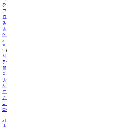
전
금
요
일
밤
에
2
20
사
랑
을
처
방
해
드
립
니
다
21
송