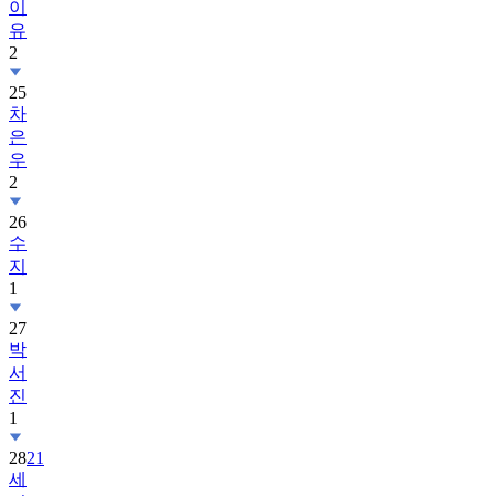
이
유
2
25
차
은
우
2
26
수
지
1
27
박
서
진
1
28
21
세