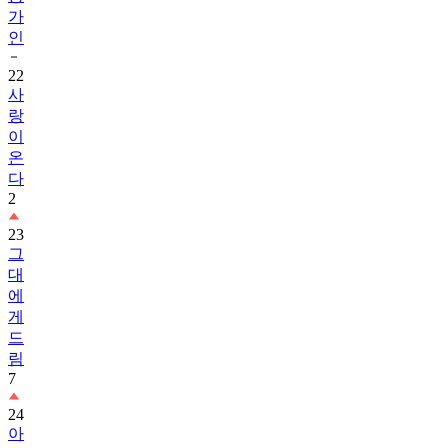
가
인
22
사
랑
이
온
다
2
23
그
대
에
게
드
림
7
24
아