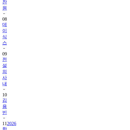
찬
원
08
데
이
식
스
09
전
설
의
사
내
10
김
용
빈
11
2026
한