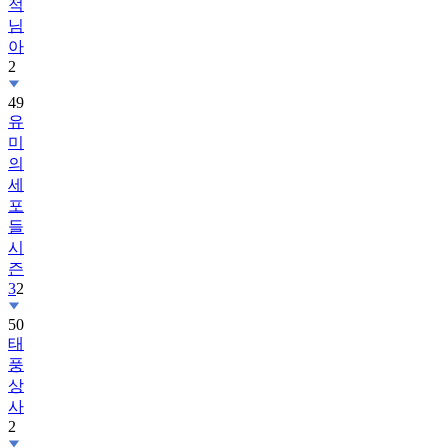
적
님
아
2
49
유
미
의
세
포
들
시
즌
3
2
50
태
풍
상
사
2