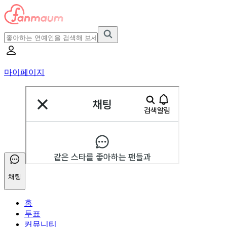
마이페이지
채팅
홈
투표
커뮤니티