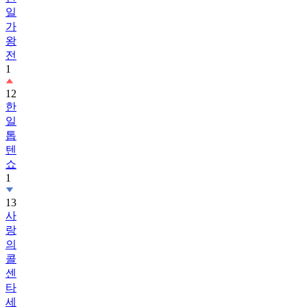
일
가
왕
전
1
12
한
일
톱
텐
쇼
1
13
사
랑
의
콜
센
타
세