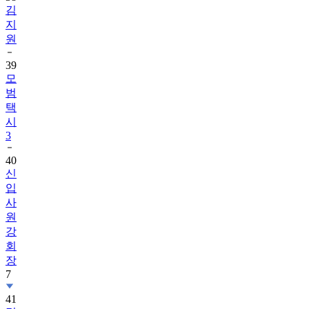
김
지
원
39
모
범
택
시
3
40
신
입
사
원
강
회
장
7
41