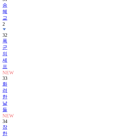
송
혜
교
2
32
폭
군
의
셰
프
NEW
33
화
려
한
날
들
NEW
34
장
한