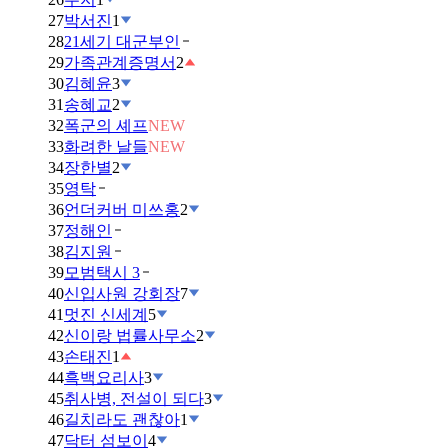
27
박서진
1
28
21세기 대군부인
29
가족관계증명서
2
30
김혜윤
3
31
송혜교
2
32
폭군의 셰프
NEW
33
화려한 날들
NEW
34
장한별
2
35
영탁
36
언더커버 미쓰홍
2
37
정해인
38
김지원
39
모범택시 3
40
신입사원 강회장
7
41
멋진 신세계
5
42
신이랑 법률사무소
2
43
손태진
1
44
흑백요리사
3
45
취사병, 전설이 되다
3
46
길치라도 괜찮아
1
47
닥터 섬보이
4