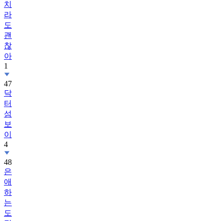
치
라
도
괜
찮
아
1
47
닥
터
섬
보
이
4
48
은
애
하
는
도