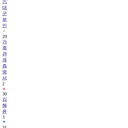
기
대
군
부
인
29
가
족
관
계
증
명
서
2
30
김
혜
윤
3
31