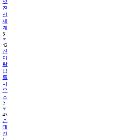
멋
진
신
세
계
5
42
신
이
랑
법
률
사
무
소
2
43
손
태
진
1