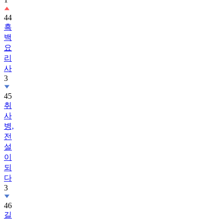
44
흑
백
요
리
사
3
45
취
사
병,
전
설
이
되
다
3
46
길