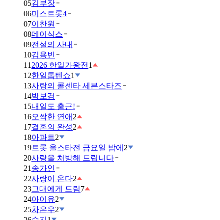
05
김부장
06
미스트롯4
07
이찬원
08
데이식스
09
전설의 사내
10
김용빈
11
2026 한일가왕전
1
12
한일톱텐쇼
1
13
사랑의 콜센타 세븐스타즈
14
박보검
15
내일도 출근!
16
오싹한 연애
2
17
결혼의 완성
2
18
아파트
2
19
트롯 올스타전 금요일 밤에
2
20
사랑을 처방해 드립니다
21
송가인
22
사랑이 온다
2
23
그대에게 드림
7
24
아이유
2
25
차은우
2
26
수지
1