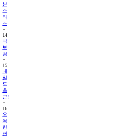
븐
스
타
즈
14
박
보
검
15
내
일
도
출
근!
16
오
싹
한
연