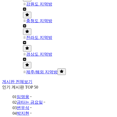
강원도 지역방
충청도 지역방
전라도 지역방
경상도 지역방
제주/해외 지역방
게시판 전체보기
인기 게시판 TOP 50
01
임영웅
02
금타는 금요일
03
변우석
04
박지현