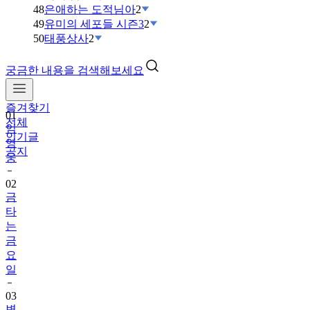
48
은애하는 도적님아
2
49
유미의 세포들 시즌3
2
50
태풍상사
2
궁금한 내용을 검색해보세요
즐겨찾기
01
전체
임
인기글
영
공지
웅
02
금
타
는
금
요
일
03
변