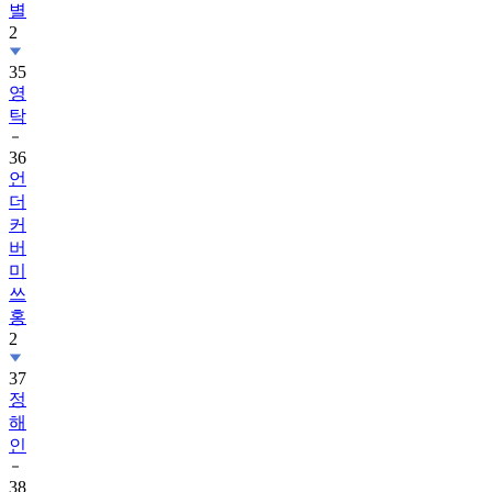
별
2
35
영
탁
36
언
더
커
버
미
쓰
홍
2
37
정
해
인
38