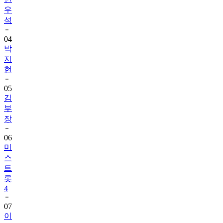
우
석
04
박
지
현
05
김
부
장
06
미
스
트
롯
4
07
이