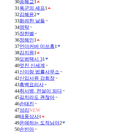
30
송혜교
1
31
폭군의 셰프
1
32
김혜윤
2
33
화려한 날들
34
영탁
35
장한별
36
정해인
1
37
언더커버 미쓰홍
1
38
김지원
1
39
모범택시 3
1
40
멋진 신세계
41
신이랑 법률사무소
42
신입사원 강회장
43
흑백요리사
44
취사병, 전설이 되다
45
길치라도 괜찮아
46
손태진
47
성리
NEW
48
태풍상사
1
49
은애하는 도적님아
2
50
손빈아