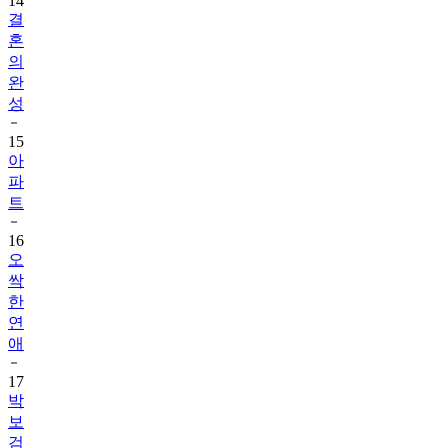
14
결
혼
의
완
성
15
아
파
트
16
오
싹
한
연
애
17
박
보
검