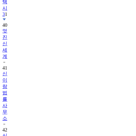
택
시
3
1
40
멋
진
신
세
계
41
신
이
랑
법
률
사
무
소
42
신