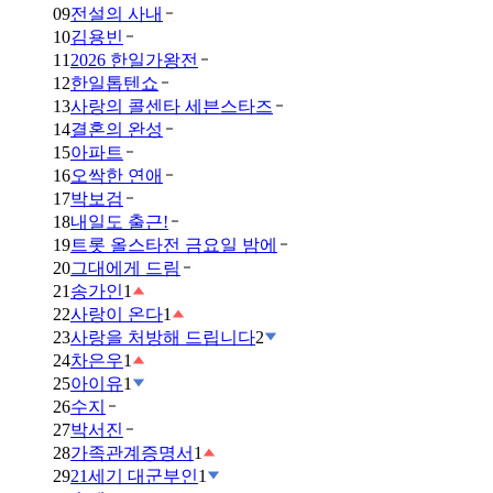
09
전설의 사내
10
김용빈
11
2026 한일가왕전
12
한일톱텐쇼
13
사랑의 콜센타 세븐스타즈
14
결혼의 완성
15
아파트
16
오싹한 연애
17
박보검
18
내일도 출근!
19
트롯 올스타전 금요일 밤에
20
그대에게 드림
21
송가인
1
22
사랑이 온다
1
23
사랑을 처방해 드립니다
2
24
차은우
1
25
아이유
1
26
수지
27
박서진
28
가족관계증명서
1
29
21세기 대군부인
1