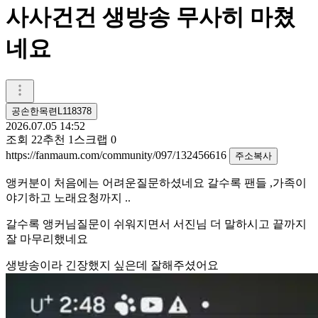
사사건건 생방송 무사히 마쳤
네요
공손한목련L118378
2026.07.05 14:52
조회
22
추천
1
스크랩
0
https://fanmaum.com/community/097/132456616
주소복사
앵커분이 처음에는 어려운질문하셨네요 갈수록 팬들 ,가족이
야기하고 노래요청까지 ..
갈수록 앵커님질문이 쉬워지면서 서진님 더 말하시고 끝까지
잘 마무리했네요
생방송이라 긴장했지 싶은데 잘해주셨어요