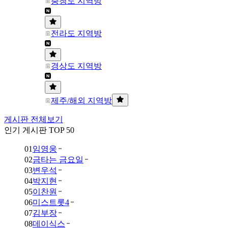
충청도 지역방
전라도 지역방
경상도 지역방
제주/해외 지역방
게시판 전체보기
인기 게시판 TOP 50
01
임영웅
02
금타는 금요일
03
변우석
04
박지현
05
이찬원
06
미스트롯4
07
김부장
08
데이식스