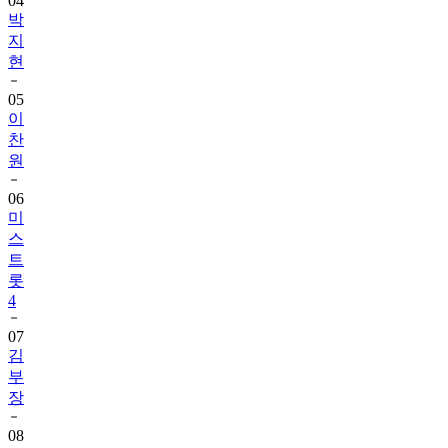
04
박
지
현
05
이
찬
원
06
미
스
트
롯
4
07
김
부
장
08