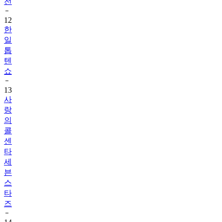
전
12
한
일
톱
텐
쇼
13
사
랑
의
콜
센
타
세
븐
스
타
즈