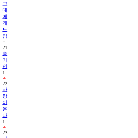
그
대
에
게
드
림
21
송
가
인
1
22
사
랑
이
온
다
1
23