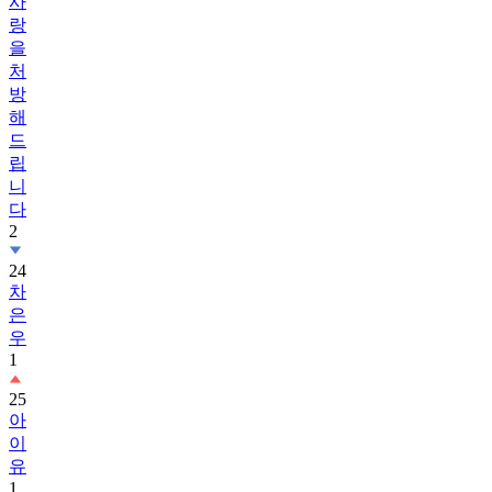
사
랑
을
처
방
해
드
립
니
다
2
24
차
은
우
1
25
아
이
유
1