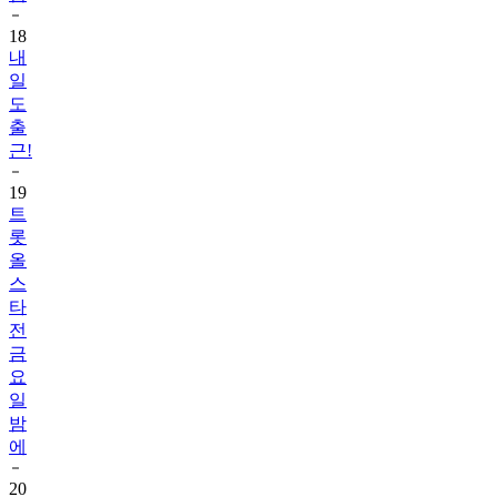
18
내
일
도
출
근!
19
트
롯
올
스
타
전
금
요
일
밤
에
20