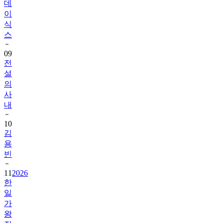
데
이
식
스
09
전
설
의
사
내
10
김
용
빈
11
2026
한
일
가
왕