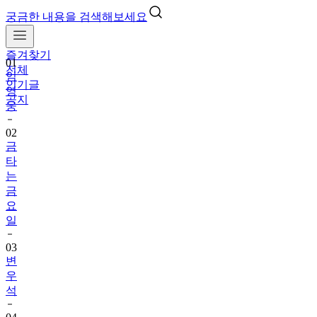
궁금한 내용을 검색해보세요
즐겨찾기
01
전체
임
인기글
영
공지
웅
02
금
타
는
금
요
일
03
변
우
석