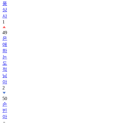
풍
상
사
1
49
은
애
하
는
도
적
님
아
2
50
손
빈
아