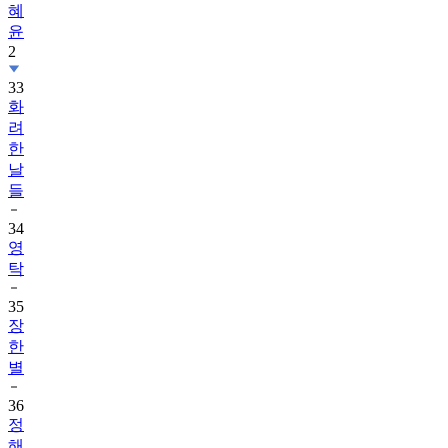
혜
윤
2
33
화
려
한
날
들
34
영
탁
35
장
한
별
36
정
해