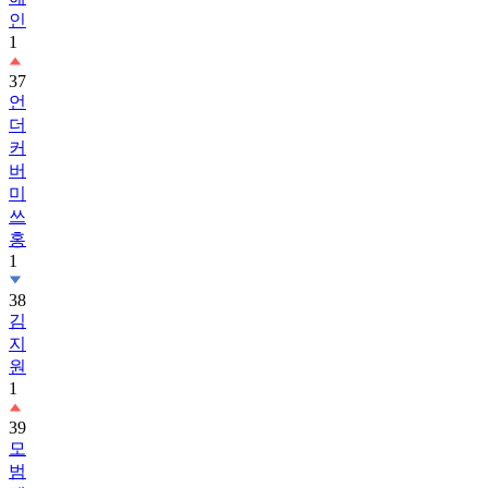
인
1
37
언
더
커
버
미
쓰
홍
1
38
김
지
원
1
39
모
범