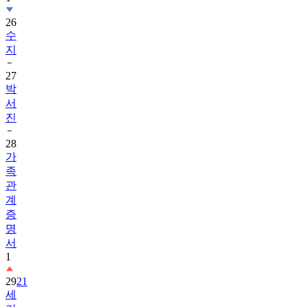
26
수
지
27
박
서
진
28
가
족
관
계
증
명
서
1
29
21
세