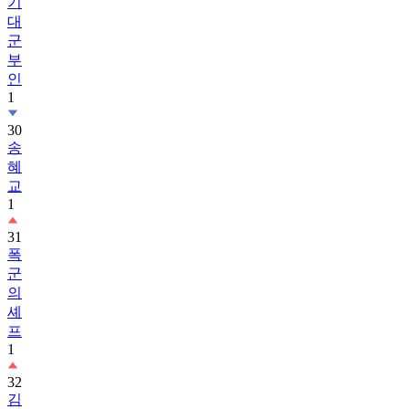
기
대
군
부
인
1
30
송
혜
교
1
31
폭
군
의
셰
프
1
32
김