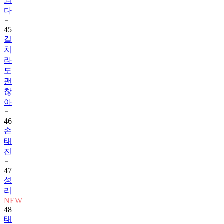
되
다
45
길
치
라
도
괜
찮
아
46
손
태
진
47
성
리
NEW
48
태