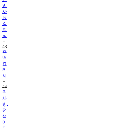
입
사
원
강
회
장
43
흑
백
요
리
사
44
취
사
병,
전
설
이