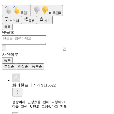
추천
1
비추천
0
스크랩
공유
신고
목록
댓글
10
사진첨부
등록
추천순
최신순
등록순
화려한프레리개Y116522
생방이라 긴장했을 텐데 다행이야

다들 고생 많았고 고생했다고 전해