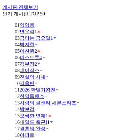
게시판 전체보기
인기 게시판 TOP 50
01
임영웅
02
변우석
1
03
금타는 금요일
1
04
박지현
05
이찬원
2
06
미스트롯4
07
김부장
2
08
데이식스
09
전설의 사내
10
김용빈
11
2026 한일가왕전
12
한일톱텐쇼
13
사랑의 콜센타 세븐스타즈
14
박보검
15
오싹한 연애
1
16
내일도 출근!
1
17
결혼의 완성
18
아파트