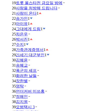
19
트롯 올스타전 금요일 밤에
20
사랑을 처방해 드립니다
21
사랑이 온다
1
22
송가인
1
23
아이유
1
24
그대에게 드림
1
25
차은우
26
박서진
1
27
수지
1
28
가족관계증명서
1
29
21세기 대군부인
1
30
김혜윤
31
송혜교
32
폭군의 셰프
33
화려한 날들
34
장한별
35
영탁
36
언더커버 미쓰홍
37
정해인
38
김지원
39
모범택시 3