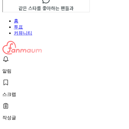
홈
투표
커뮤니티
알림
스크랩
작성글