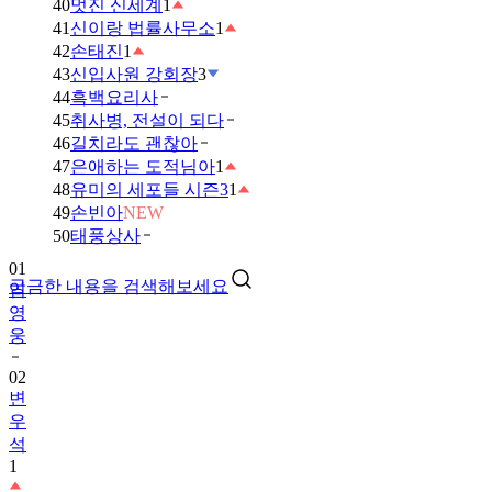
40
멋진 신세계
1
41
신이랑 법률사무소
1
42
손태진
1
43
신입사원 강회장
3
44
흑백요리사
45
취사병, 전설이 되다
46
길치라도 괜찮아
47
은애하는 도적님아
1
48
유미의 세포들 시즌3
1
49
손빈아
NEW
01
50
태풍상사
임
영
궁금한 내용을 검색해보세요
웅
02
변
우
석
1
03
금