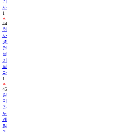
리
사
1
44
취
사
병,
전
설
이
되
다
1
45
길
치
라
도
괜
찮
아