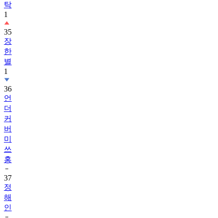
탁
1
35
장
한
별
1
36
언
더
커
버
미
쓰
홍
37
정
해
인