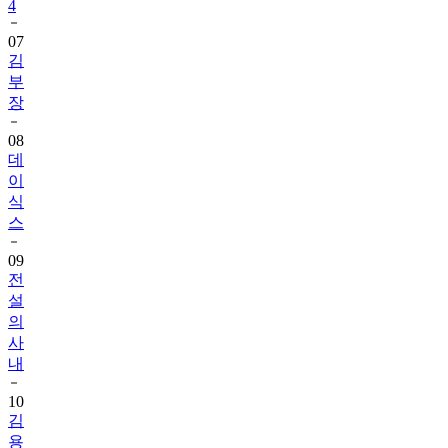
4
07
김
부
장
08
데
이
식
스
09
전
설
의
사
내
10
김
용