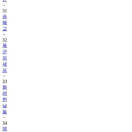
31
송
혜
교
32
폭
군
의
셰
프
33
화
려
한
날
들
34
영