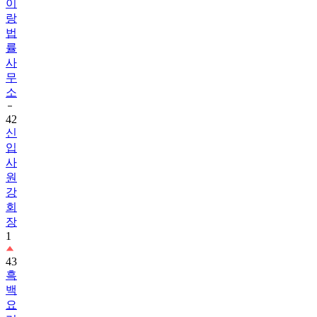
이
랑
법
률
사
무
소
42
신
입
사
원
강
회
장
1
43
흑
백
요