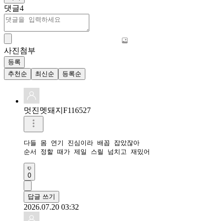
댓글
4
사진첨부
등록
추천순
최신순
등록순
멋진멧돼지F116527
다들 몸 연기 진심이라 배꼽 잡았잖아

순서 정할 때가 제일 스릴 넘치고 재밌어
0
답글 쓰기
2026.07.20 03:32