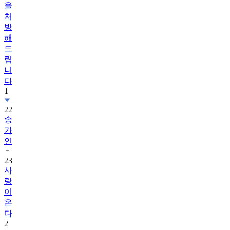
을
처
방
해
드
립
니
다
1
22
송
가
인
23
사
랑
이
온
다
2