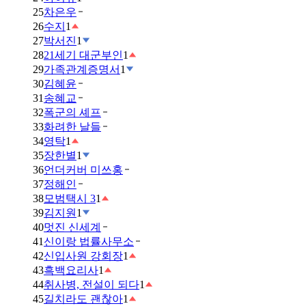
25
차은우
26
수지
1
27
박서진
1
28
21세기 대군부인
1
29
가족관계증명서
1
30
김혜윤
31
송혜교
32
폭군의 셰프
33
화려한 날들
34
영탁
1
35
장한별
1
36
언더커버 미쓰홍
37
정해인
38
모범택시 3
1
39
김지원
1
40
멋진 신세계
41
신이랑 법률사무소
42
신입사원 강회장
1
43
흑백요리사
1
44
취사병, 전설이 되다
1
45
길치라도 괜찮아
1