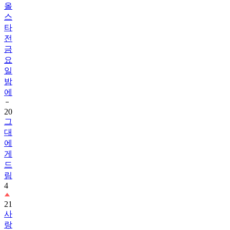
올
스
타
전
금
요
일
밤
에
20
그
대
에
게
드
림
4
21
사
랑