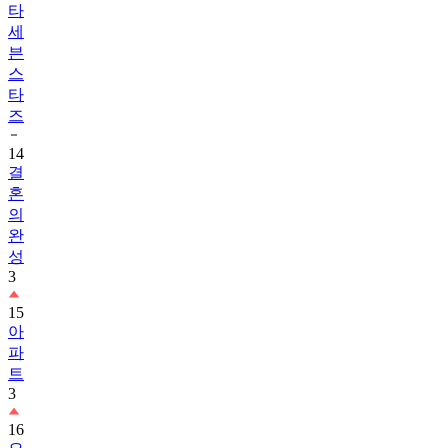
타
세
븐
스
타
즈
14
결
혼
의
완
성
3
15
아
파
트
3
16