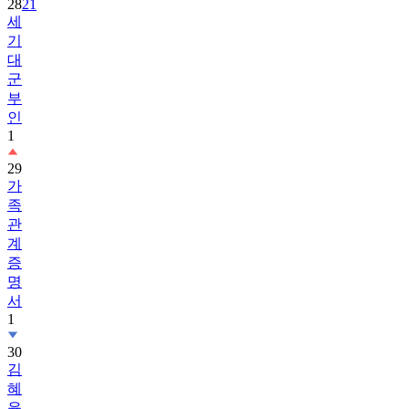
28
21
세
기
대
군
부
인
1
29
가
족
관
계
증
명
서
1
30
김
혜
윤