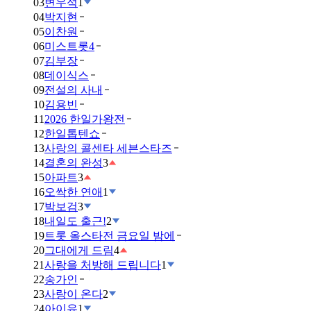
03
변우석
1
04
박지현
05
이찬원
06
미스트롯4
07
김부장
08
데이식스
09
전설의 사내
10
김용빈
11
2026 한일가왕전
12
한일톱텐쇼
13
사랑의 콜센타 세븐스타즈
14
결혼의 완성
3
15
아파트
3
16
오싹한 연애
1
17
박보검
3
18
내일도 출근!
2
19
트롯 올스타전 금요일 밤에
20
그대에게 드림
4
21
사랑을 처방해 드립니다
1
22
송가인
23
사랑이 온다
2
24
아이유
1