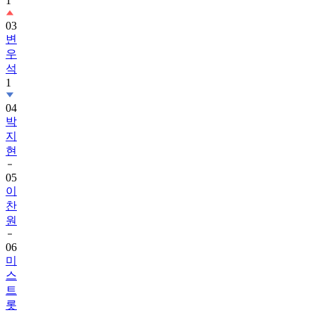
1
03
변
우
석
1
04
박
지
현
05
이
찬
원
06
미
스
트
롯