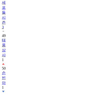
세
포
들
시
즌
3
49
태
풍
상
사
1
50
손
빈
아
1