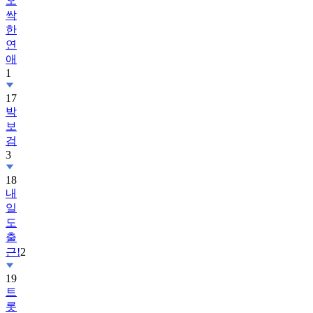
오
싹
한
연
애
1
17
박
보
검
3
18
내
일
도
출
근!
2
19
트
롯