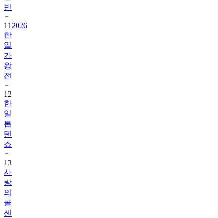
빈
11
2026
한
일
가
왕
전
12
한
일
톱
텐
쇼
13
사
랑
의
콜
센