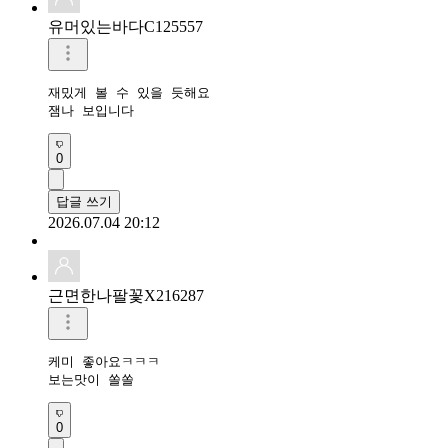
유머있는바다C125557
재밌게 볼 수 있을 듯해요

잼나 보입니다 
0
답글 쓰기
2026.07.04 20:12
근면한나팔꽃X216287
케미 좋아요ㅋㅋㅋ

보는맛이 쏠쏠
0