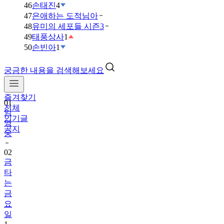
46
손태진
4
47
은애하는 도적님아
48
유미의 세포들 시즌3
49
태풍상사
1
50
손빈아
1
궁금한 내용을 검색해보세요
즐겨찾기
01
전체
임
인기글
영
공지
웅
02
금
타
는
금
요
일