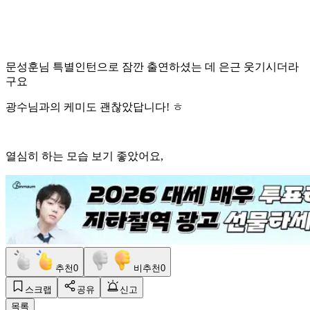
문성훈님 특별인턴으로 잠깐 출연하셨는 데 은근 웃기시더라
구요
광수님과의 케미도 괜찮았답니다! ㅎ
열심히 하는 모습 보기 좋았어요,
추천
0
비추천
0
스크랩
공유
신고
목록