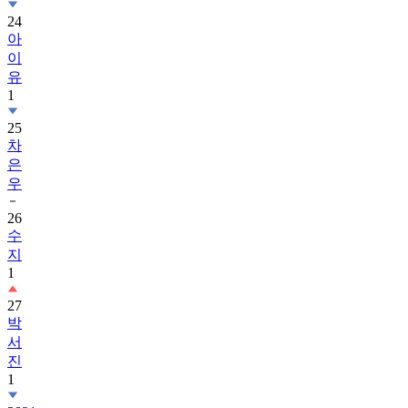
24
아
이
유
1
25
차
은
우
26
수
지
1
27
박
서
진
1