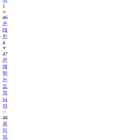
1
46
손
태
진
4
47
은
애
하
는
도
적
님
아
48
유
미
의