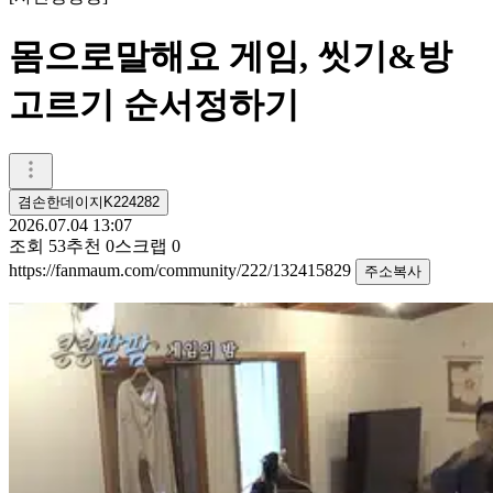
몸으로말해요 게임, 씻기&방
고르기 순서정하기
겸손한데이지K224282
2026.07.04 13:07
조회
53
추천
0
스크랩
0
https://fanmaum.com/community/222/132415829
주소복사