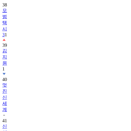
38
모
범
택
시
3
1
39
김
지
원
1
40
멋
진
신
세
계
41
신