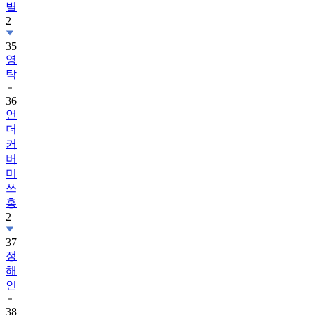
별
2
35
영
탁
36
언
더
커
버
미
쓰
홍
2
37
정
해
인
38