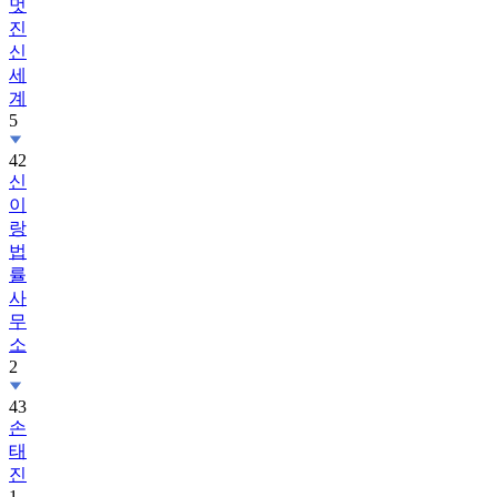
멋
진
신
세
계
5
42
신
이
랑
법
률
사
무
소
2
43
손
태
진
1