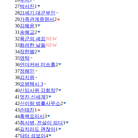
27
박서진
1
28
21세기 대군부인
29
가족관계증명서
2
30
김혜윤
3
31
송혜교
2
32
폭군의 셰프
NEW
33
화려한 날들
NEW
34
장한별
2
35
영탁
36
언더커버 미쓰홍
2
37
정해인
38
김지원
39
모범택시 3
40
신입사원 강회장
7
41
멋진 신세계
5
42
신이랑 법률사무소
2
43
손태진
1
44
흑백요리사
3
45
취사병, 전설이 되다
3
46
길치라도 괜찮아
1
47
닥터 섬보이
4