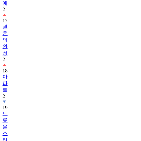
애
2
17
결
혼
의
완
성
2
18
아
파
트
2
19
트
롯
올
스
타