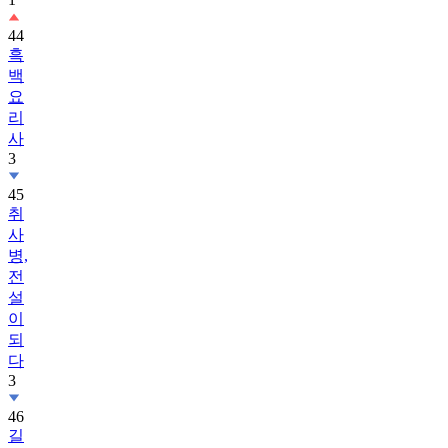
44
흑
백
요
리
사
3
45
취
사
병,
전
설
이
되
다
3
46
길