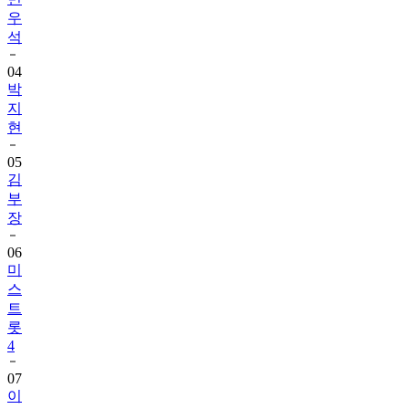
우
석
04
박
지
현
05
김
부
장
06
미
스
트
롯
4
07
이