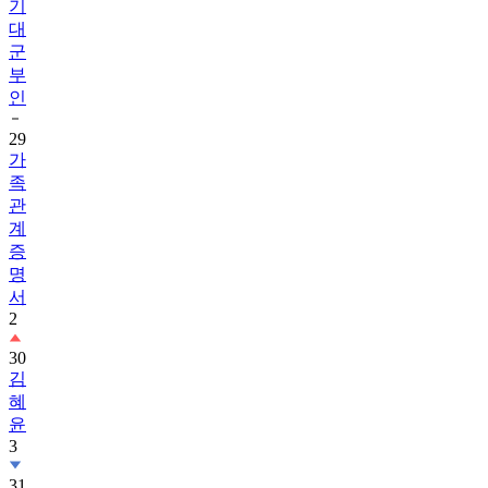
기
대
군
부
인
29
가
족
관
계
증
명
서
2
30
김
혜
윤
3
31