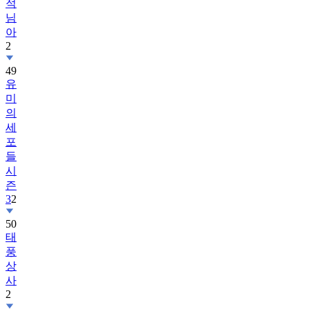
적
님
아
2
49
유
미
의
세
포
들
시
즌
3
2
50
태
풍
상
사
2