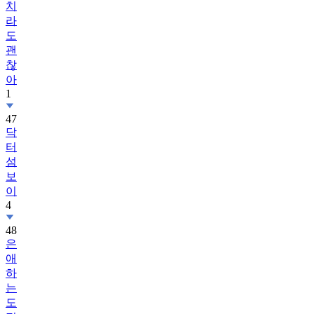
치
라
도
괜
찮
아
1
47
닥
터
섬
보
이
4
48
은
애
하
는
도