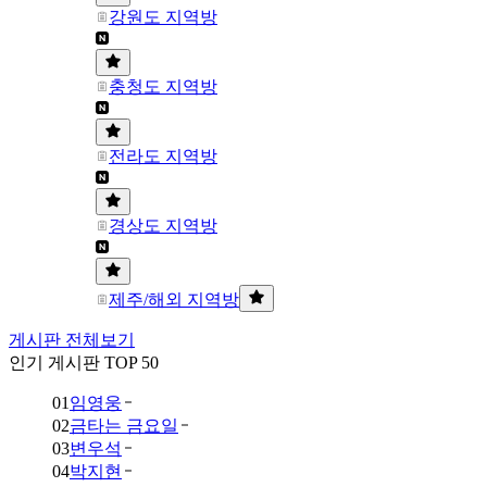
강원도 지역방
충청도 지역방
전라도 지역방
경상도 지역방
제주/해외 지역방
게시판 전체보기
인기 게시판 TOP 50
01
임영웅
02
금타는 금요일
03
변우석
04
박지현