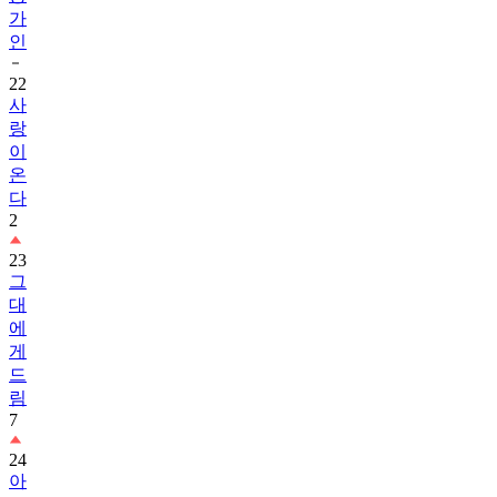
가
인
22
사
랑
이
온
다
2
23
그
대
에
게
드
림
7
24
아