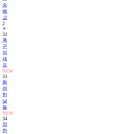
송
혜
교
2
32
폭
군
의
셰
프
NEW
33
화
려
한
날
들
NEW
34
장
한