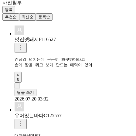
사진첨부
등록
추천순
최신순
등록순
멋진멧돼지F116527
긴장감 넘치는데 은근히 짜릿하더라고

손에 땀을 쥐고 보게 만드는 매력이 있어
0
답글 쓰기
2026.07.20 03:32
유머있는바다C125557
대단하신데요?
