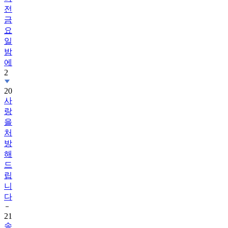
전
금
요
일
밤
에
2
20
사
랑
을
처
방
해
드
립
니
다
21
송