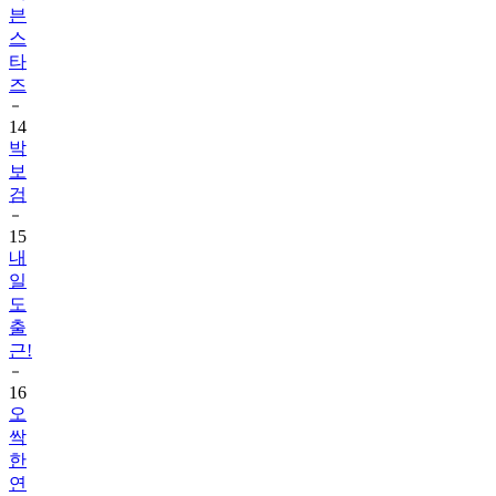
븐
스
타
즈
14
박
보
검
15
내
일
도
출
근!
16
오
싹
한
연