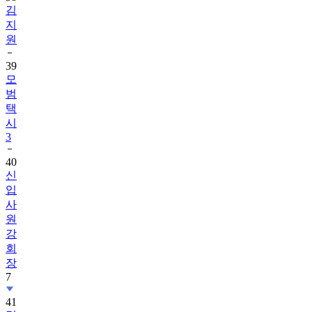
김
지
원
39
모
범
택
시
3
40
신
입
사
원
강
회
장
7
41