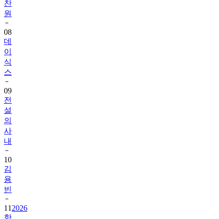
찬
원
08
데
이
식
스
09
전
설
의
사
내
10
김
용
빈
11
2026
한