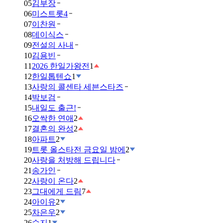
05
김부장
06
미스트롯4
07
이찬원
08
데이식스
09
전설의 사내
10
김용빈
11
2026 한일가왕전
1
12
한일톱텐쇼
1
13
사랑의 콜센타 세븐스타즈
14
박보검
15
내일도 출근!
16
오싹한 연애
2
17
결혼의 완성
2
18
아파트
2
19
트롯 올스타전 금요일 밤에
2
20
사랑을 처방해 드립니다
21
송가인
22
사랑이 온다
2
23
그대에게 드림
7
24
아이유
2
25
차은우
2
26
수지
1