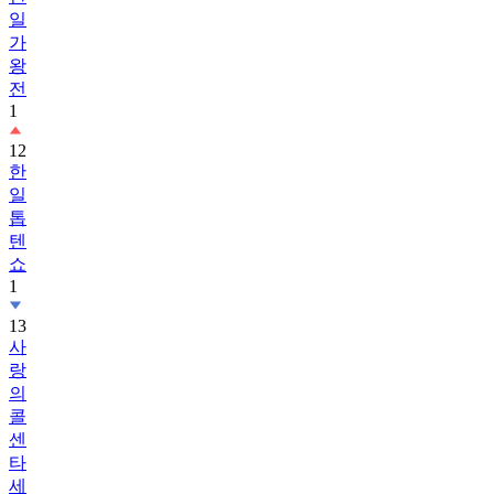
일
가
왕
전
1
12
한
일
톱
텐
쇼
1
13
사
랑
의
콜
센
타
세