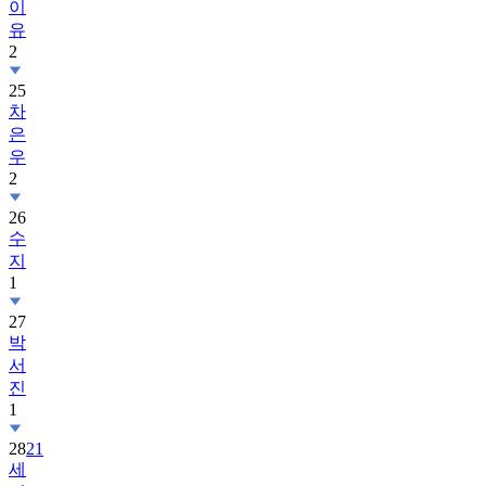
이
유
2
25
차
은
우
2
26
수
지
1
27
박
서
진
1
28
21
세