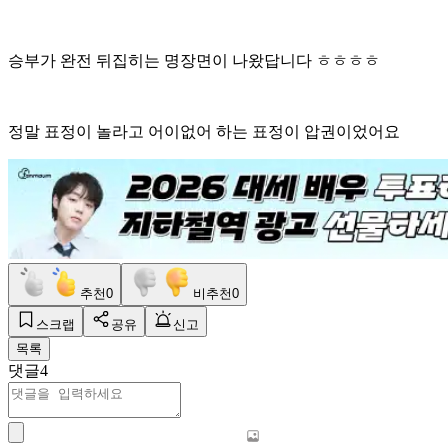
승부가 완전 뒤집히는 명장면이 나왔답니다 ㅎㅎㅎㅎ
정말 표정이 놀라고 어이없어 하는 표정이 압권이었어요
추천
0
비추천
0
스크랩
공유
신고
목록
댓글
4