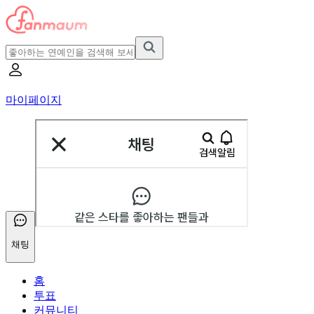
마이페이지
채팅
홈
투표
커뮤니티