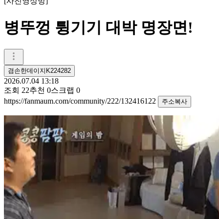
[
사진영상방
]
병뚜껑 튕기기 대박 명장면!
겸손한데이지K224282
2026.07.04 13:18
조회
22
추천
0
스크랩
0
https://fanmaum.com/community/222/132416122
주소복사