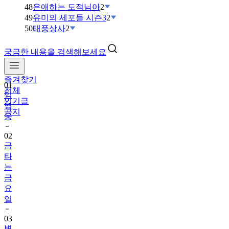
48
은애하는 도적님아
2
49
유미의 세포들 시즌3
2
50
태풍상사
2
궁금한 내용을 검색해보세요
즐겨찾기
01
전체
임
인기글
영
공지
웅
02
금
타
는
금
요
일
03
변