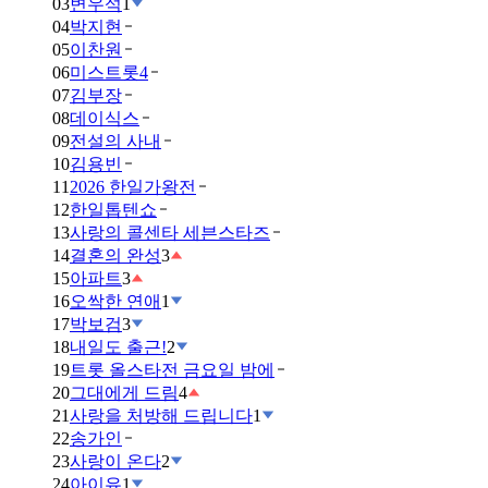
03
변우석
1
04
박지현
05
이찬원
06
미스트롯4
07
김부장
08
데이식스
09
전설의 사내
10
김용빈
11
2026 한일가왕전
12
한일톱텐쇼
13
사랑의 콜센타 세븐스타즈
14
결혼의 완성
3
15
아파트
3
16
오싹한 연애
1
17
박보검
3
18
내일도 출근!
2
19
트롯 올스타전 금요일 밤에
20
그대에게 드림
4
21
사랑을 처방해 드립니다
1
22
송가인
23
사랑이 온다
2
24
아이유
1