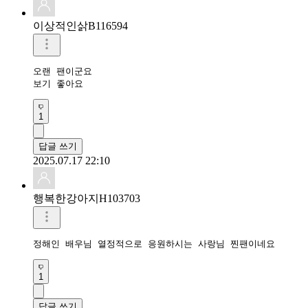
이상적인삵B116594
오랜 팬이군요

보기 좋아요 
1
답글 쓰기
2025.07.17 22:10
행복한강아지H103703
정해인 배우님 열정적으로 응원하시는 사랑님 찐팬이네요 
1
답글 쓰기