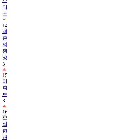
스
타
즈
14
결
혼
의
완
성
3
15
아
파
트
3
16
오
싹
한
연