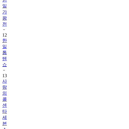
일
가
왕
전
12
한
일
톱
텐
쇼
13
사
랑
의
콜
센
타
세
븐