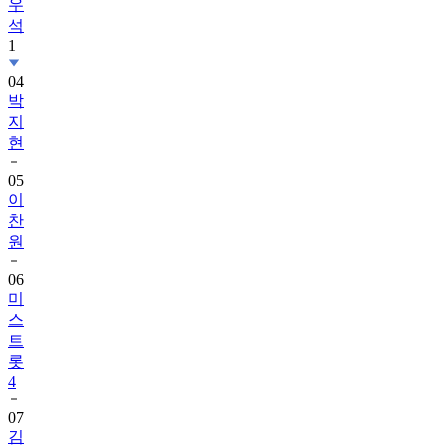
우
석
1
04
박
지
현
05
이
찬
원
06
미
스
트
롯
4
07
김