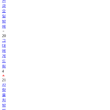
전
금
요
일
밤
에
20
그
대
에
게
드
림
4
21
사
랑
을
처
방