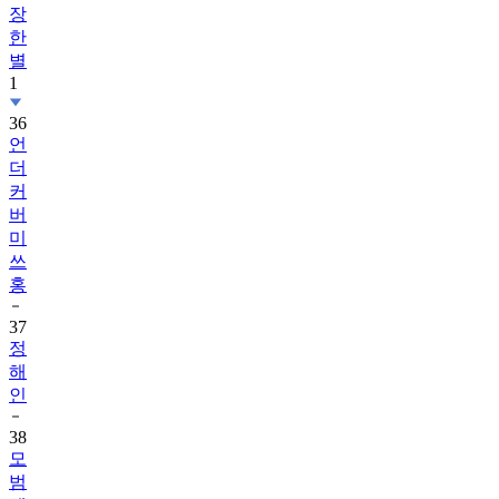
장
한
별
1
36
언
더
커
버
미
쓰
홍
37
정
해
인
38
모
범