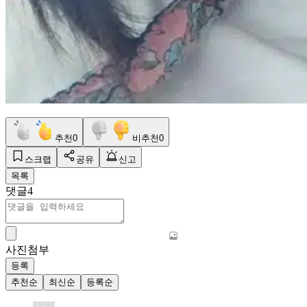
추천
0
비추천
0
스크랩
공유
신고
목록
댓글
4
사진첨부
등록
추천순
최신순
등록순