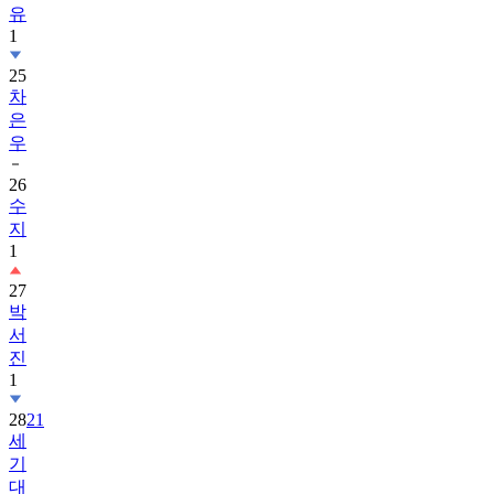
유
1
25
차
은
우
26
수
지
1
27
박
서
진
1
28
21
세
기
대