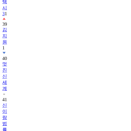
택
시
3
1
39
김
지
원
1
40
멋
진
신
세
계
41
신
이
랑
법
률