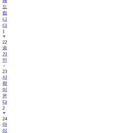
해
드
립
니
다
1
22
송
가
인
23
사
랑
이
온
다
2
24
아
이