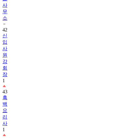
사
무
소
42
신
입
사
원
강
회
장
1
43
흑
백
요
리
사
1