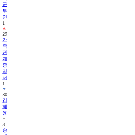
군
부
인
1
29
가
족
관
계
증
명
서
1
30
김
혜
윤
31
송