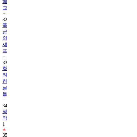
혜
교
32
폭
군
의
셰
프
33
화
려
한
날
들
34
영
탁
1
35