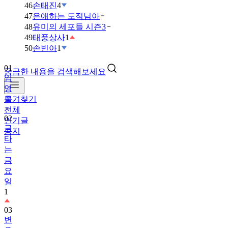
46
손태진
4
47
은애하는 도적님아
48
유미의 세포들 시즌3
49
태풍상사
1
50
손빈아
1
01
궁금한 내용을 검색해보세요
임
영
즐겨찾기
웅
전체
02
인기글
금
공지
타
는
금
요
일
1
03
변