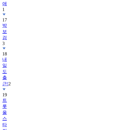
애
1
17
박
보
검
3
18
내
일
도
출
근!
2
19
트
롯
올
스
타