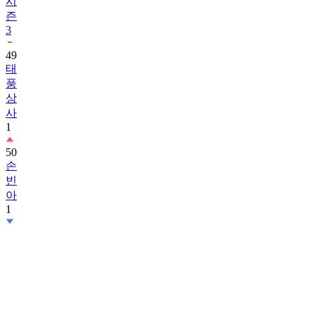
시
즌
3
49
태
풍
상
사
1
50
손
빈
아
1