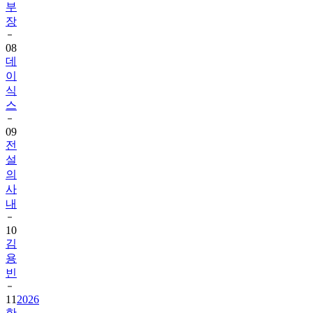
부
장
08
데
이
식
스
09
전
설
의
사
내
10
김
용
빈
11
2026
한