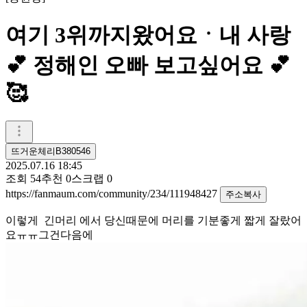
여기 3위까지왔어요ㆍ내 사랑
💕 정해인 오빠 보고싶어요 💕
🥰
뜨거운체리B380546
2025.07.16 18:45
조회
54
추천
0
스크랩
0
https://fanmaum.com/community/234/111948427
주소복사
이렇게 긴머리 에서 당신때문에 머리를 기분좋게 짧게 잘랐어
요ㅠㅠ그건다음에