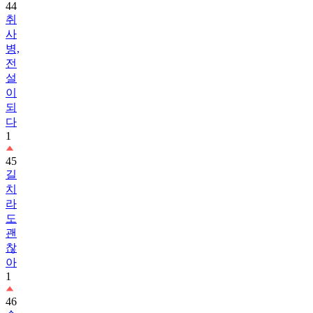
44
취
사
병,
전
설
이
되
다
1
45
길
치
라
도
괜
찮
아
1
46