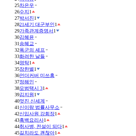
25
차은우
26
수지
1
27
박서진
1
28
21세기 대군부인
1
29
가족관계증명서
1
30
김혜윤
31
송혜교
32
폭군의 셰프
33
화려한 날들
34
영탁
1
35
장한별
1
36
언더커버 미쓰홍
37
정해인
38
모범택시 3
1
39
김지원
1
40
멋진 신세계
41
신이랑 법률사무소
42
신입사원 강회장
1
43
흑백요리사
1
44
취사병, 전설이 되다
1
45
길치라도 괜찮아
1