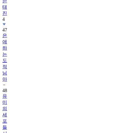
손
태
진
4
47
은
애
하
는
도
적
님
아
48
유
미
의
세
포
들