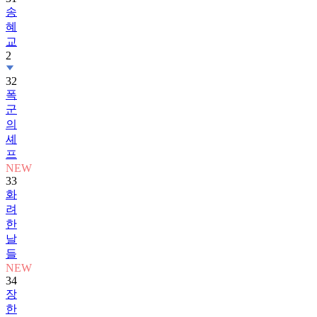
송
혜
교
2
32
폭
군
의
셰
프
NEW
33
화
려
한
날
들
NEW
34
장
한