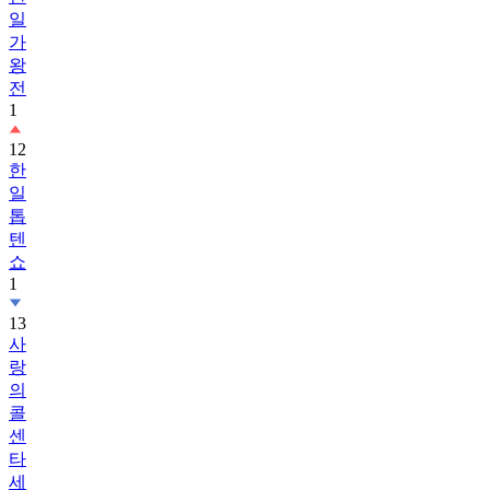
일
가
왕
전
1
12
한
일
톱
텐
쇼
1
13
사
랑
의
콜
센
타
세