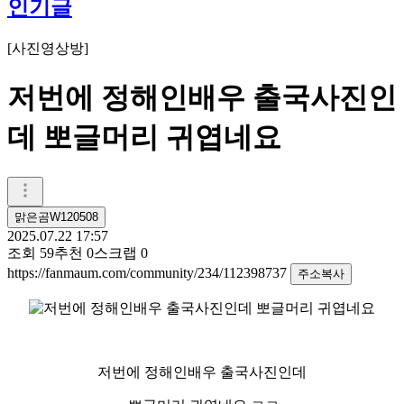
인기글
[
사진영상방
]
저번에 정해인배우 출국사진인
데 뽀글머리 귀엽네요
맑은곰W120508
2025.07.22 17:57
조회
59
추천
0
스크랩
0
https://fanmaum.com/community/234/112398737
주소복사
저번에 정해인배우 출국사진인데