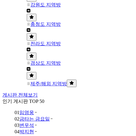
강원도 지역방
충청도 지역방
전라도 지역방
경상도 지역방
제주/해외 지역방
게시판 전체보기
인기 게시판 TOP 50
01
임영웅
02
금타는 금요일
03
변우석
04
박지현