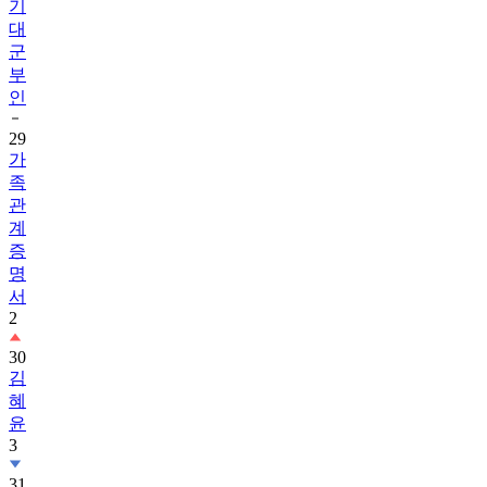
기
대
군
부
인
29
가
족
관
계
증
명
서
2
30
김
혜
윤
3
31