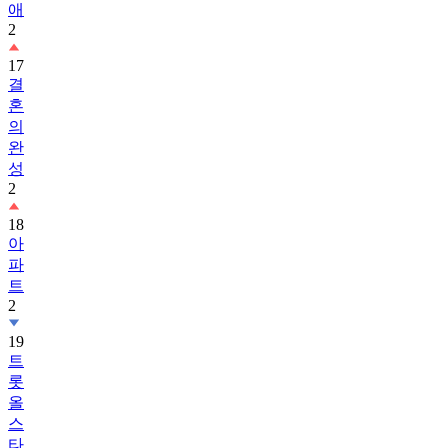
애
2
17
결
혼
의
완
성
2
18
아
파
트
2
19
트
롯
올
스
타