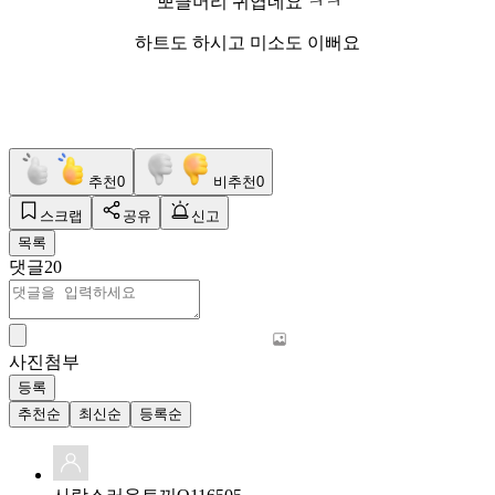
뽀글머리 귀엽네요 ㅋㅋ
하트도 하시고 미소도 이뻐요
추천
0
비추천
0
스크랩
공유
신고
목록
댓글
20
사진첨부
등록
추천순
최신순
등록순