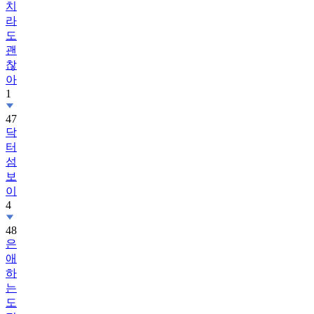
치
라
도
괜
찮
아
1
47
닥
터
섬
보
이
4
48
은
애
하
는
도