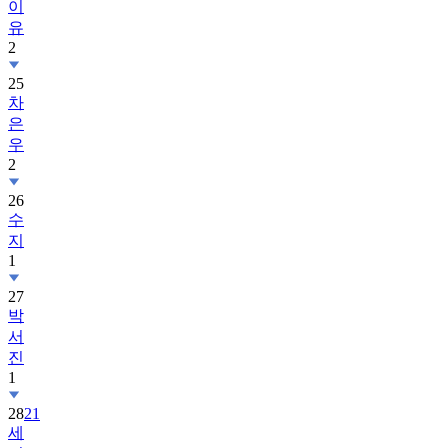
이
유
2
25
차
은
우
2
26
수
지
1
27
박
서
진
1
28
21
세