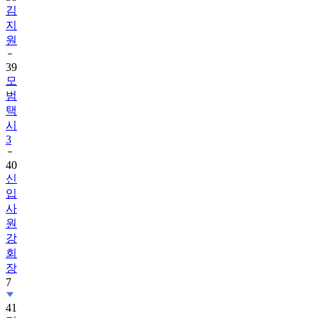
김
지
원
39
모
범
택
시
3
40
신
입
사
원
강
회
장
7
41