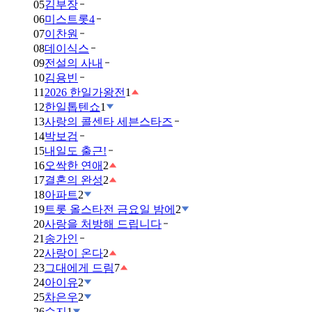
05
김부장
06
미스트롯4
07
이찬원
08
데이식스
09
전설의 사내
10
김용빈
11
2026 한일가왕전
1
12
한일톱텐쇼
1
13
사랑의 콜센타 세븐스타즈
14
박보검
15
내일도 출근!
16
오싹한 연애
2
17
결혼의 완성
2
18
아파트
2
19
트롯 올스타전 금요일 밤에
2
20
사랑을 처방해 드립니다
21
송가인
22
사랑이 온다
2
23
그대에게 드림
7
24
아이유
2
25
차은우
2
26
수지
1