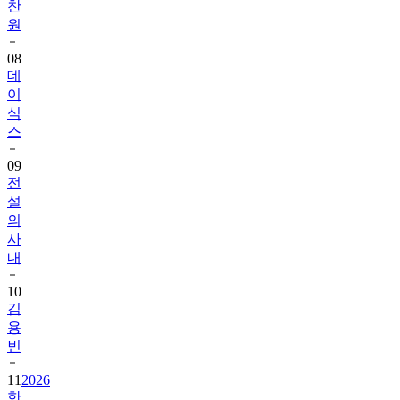
찬
원
08
데
이
식
스
09
전
설
의
사
내
10
김
용
빈
11
2026
한