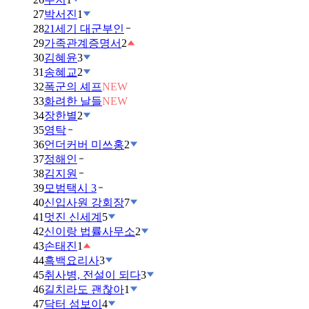
27
박서진
1
28
21세기 대군부인
29
가족관계증명서
2
30
김혜윤
3
31
송혜교
2
32
폭군의 셰프
NEW
33
화려한 날들
NEW
34
장한별
2
35
영탁
36
언더커버 미쓰홍
2
37
정해인
38
김지원
39
모범택시 3
40
신입사원 강회장
7
41
멋진 신세계
5
42
신이랑 법률사무소
2
43
손태진
1
44
흑백요리사
3
45
취사병, 전설이 되다
3
46
길치라도 괜찮아
1
47
닥터 섬보이
4