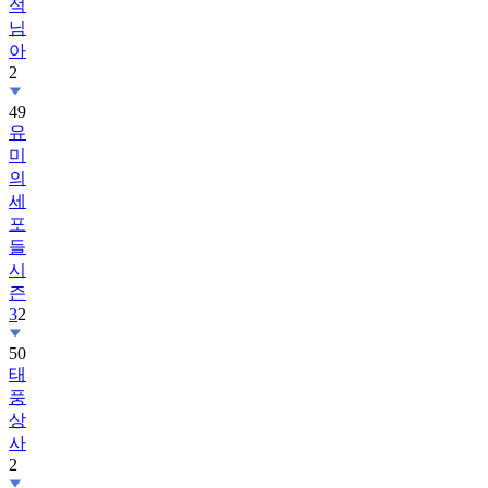
적
님
아
2
49
유
미
의
세
포
들
시
즌
3
2
50
태
풍
상
사
2