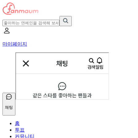
마이페이지
채팅
홈
투표
커뮤니티