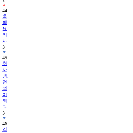
44
흑
백
요
리
사
3
45
취
사
병,
전
설
이
되
다
3
46
길