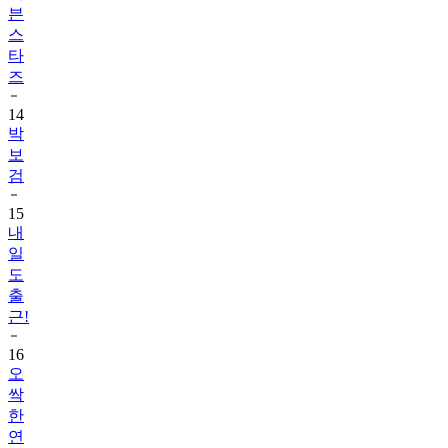
븐
스
타
즈
14
박
보
검
15
내
일
도
출
근!
16
오
싹
한
연