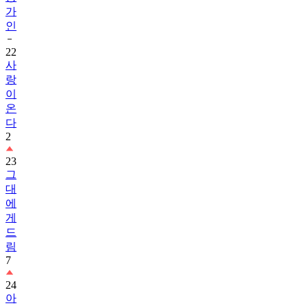
가
인
22
사
랑
이
온
다
2
23
그
대
에
게
드
림
7
24
아