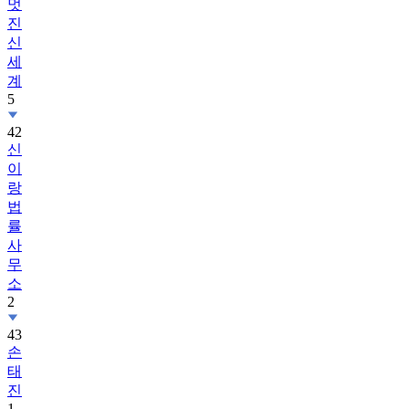
멋
진
신
세
계
5
42
신
이
랑
법
률
사
무
소
2
43
손
태
진
1