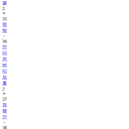
별
2
35
영
탁
36
언
더
커
버
미
쓰
홍
2
37
정
해
인
38