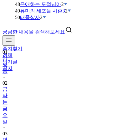
48
은애하는 도적님아
2
49
유미의 세포들 시즌3
2
50
태풍상사
2
궁금한 내용을 검색해보세요
즐겨찾기
01
전체
임
인기글
영
공지
웅
02
금
타
는
금
요
일
03
변