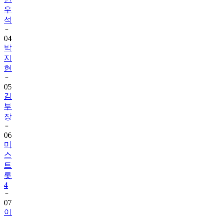
우
석
04
박
지
현
05
김
부
장
06
미
스
트
롯
4
07
이