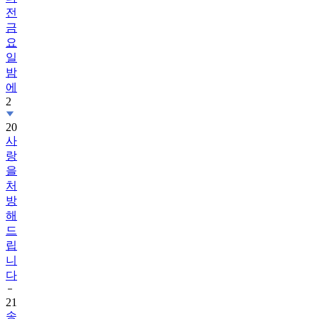
전
금
요
일
밤
에
2
20
사
랑
을
처
방
해
드
립
니
다
21
송