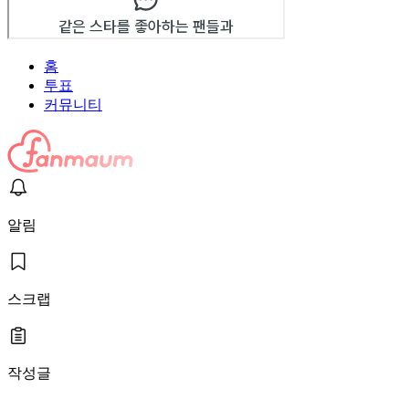
홈
투표
커뮤니티
알림
스크랩
작성글