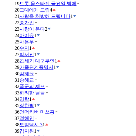
19
트롯 올스타전 금요일 밤에
20
그대에게 드림
4
21
사랑을 처방해 드립니다
1
22
송가인
23
사랑이 온다
2
24
아이유
1
25
차은우
26
수지
1
27
박서진
1
28
21세기 대군부인
1
29
가족관계증명서
1
30
김혜윤
31
송혜교
32
폭군의 셰프
33
화려한 날들
34
영탁
1
35
장한별
1
36
언더커버 미쓰홍
37
정해인
38
모범택시 3
1
39
김지원
1