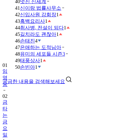
40
멋진 신세계
41
신이랑 법률사무소
42
신입사원 강회장
1
43
흑백요리사
1
44
취사병, 전설이 되다
1
45
길치라도 괜찮아
1
46
손태진
4
47
은애하는 도적님아
48
유미의 세포들 시즌3
49
태풍상사
1
01
50
손빈아
1
임
영
궁금한 내용을 검색해보세요
웅
02
금
타
는
금
요
일