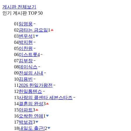
게시판 전체보기
인기 게시판 TOP 50
01
임영웅
02
금타는 금요일
1
03
변우석
1
04
박지현
05
이찬원
06
미스트롯4
07
김부장
08
데이식스
09
전설의 사내
10
김용빈
11
2026 한일가왕전
12
한일톱텐쇼
13
사랑의 콜센타 세븐스타즈
14
결혼의 완성
3
15
아파트
3
16
오싹한 연애
1
17
박보검
3
18
내일도 출근!
2