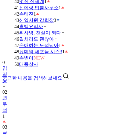
40
멋진 신세계
1
41
신이랑 법률사무소
1
42
손태진
1
43
신입사원 강회장
3
44
흑백요리사
45
취사병, 전설이 되다
46
길치라도 괜찮아
47
은애하는 도적님아
1
48
유미의 세포들 시즌3
1
49
손빈아
NEW
01
50
태풍상사
임
영
궁금한 내용을 검색해보세요
웅
02
변
우
석
1
03
금