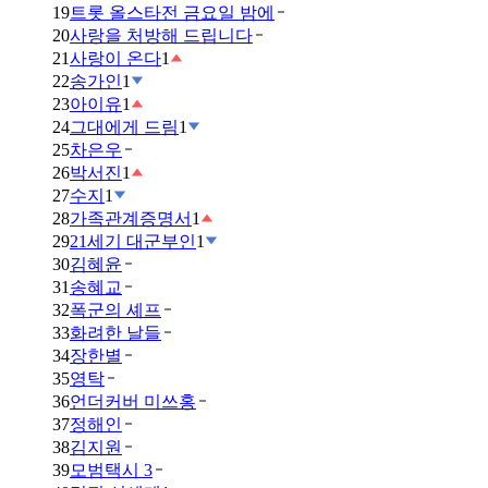
19
트롯 올스타전 금요일 밤에
20
사랑을 처방해 드립니다
21
사랑이 온다
1
22
송가인
1
23
아이유
1
24
그대에게 드림
1
25
차은우
26
박서진
1
27
수지
1
28
가족관계증명서
1
29
21세기 대군부인
1
30
김혜윤
31
송혜교
32
폭군의 셰프
33
화려한 날들
34
장한별
35
영탁
36
언더커버 미쓰홍
37
정해인
38
김지원
39
모범택시 3