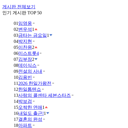
게시판 전체보기
인기 게시판 TOP 50
01
임영웅
02
변우석
1
03
금타는 금요일
1
04
박지현
05
이찬원
2
06
미스트롯4
07
김부장
2
08
데이식스
09
전설의 사내
10
김용빈
11
2026 한일가왕전
12
한일톱텐쇼
13
사랑의 콜센타 세븐스타즈
14
박보검
15
오싹한 연애
1
16
내일도 출근!
1
17
결혼의 완성
18
아파트