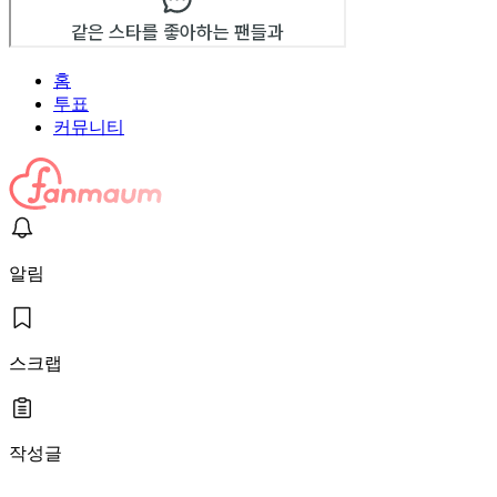
홈
투표
커뮤니티
알림
스크랩
작성글