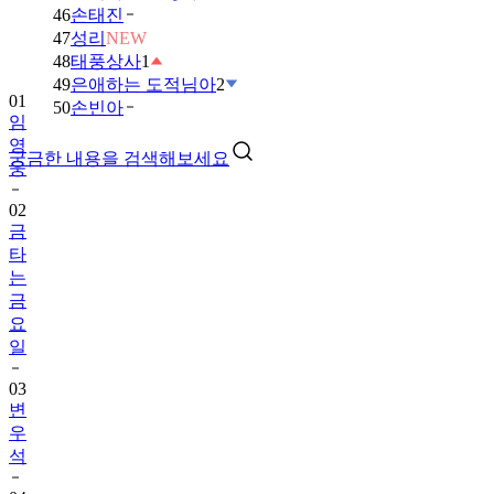
46
손태진
47
성리
NEW
48
태풍상사
1
49
은애하는 도적님아
2
01
50
손빈아
임
영
궁금한 내용을 검색해보세요
웅
02
금
타
는
금
요
일
03
변
우
석