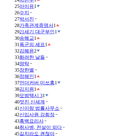
25
아이유
1
26
수지
27
박서진
28
가족관계증명서
1
29
21세기 대군부인
1
30
송혜교
1
31
폭군의 셰프
1
32
김혜윤
2
33
화려한 날들
34
영탁
35
장한별
36
정해인
1
37
언더커버 미쓰홍
1
38
김지원
1
39
모범택시 3
1
40
멋진 신세계
41
신이랑 법률사무소
42
신입사원 강회장
43
흑백요리사
44
취사병, 전설이 되다
45
길치라도 괜찮아