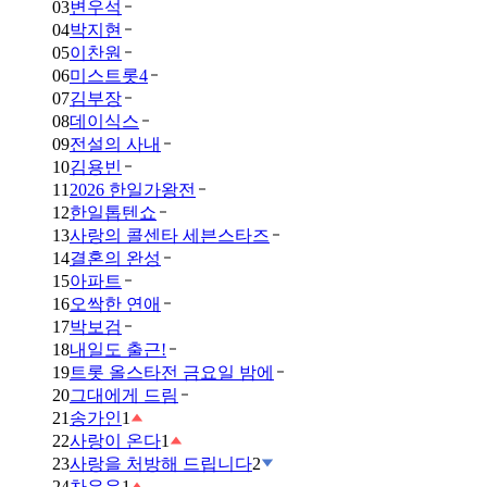
03
변우석
04
박지현
05
이찬원
06
미스트롯4
07
김부장
08
데이식스
09
전설의 사내
10
김용빈
11
2026 한일가왕전
12
한일톱텐쇼
13
사랑의 콜센타 세븐스타즈
14
결혼의 완성
15
아파트
16
오싹한 연애
17
박보검
18
내일도 출근!
19
트롯 올스타전 금요일 밤에
20
그대에게 드림
21
송가인
1
22
사랑이 온다
1
23
사랑을 처방해 드립니다
2
24
차은우
1