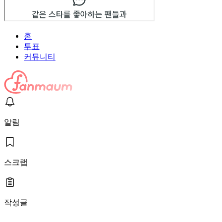
홈
투표
커뮤니티
알림
스크랩
작성글